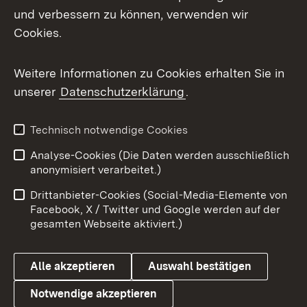
Mastodon
und verbessern zu können, verwenden wir
Cookies.
Messenger
Social Wall
Weitere Informationen zu Cookies erhalten Sie in
unserer
Datenschutzerklärung
.
X / Twitter
Youtube
Technisch notwendige Cookies
Analyse-Cookies (Die Daten werden ausschließlich
Zum 
anonymisiert verarbeitet.)
Impressum
Kontakt
Drittanbieter-Cookies (Social-Media-Elemente von
Benutzungshinweise
Barrierefreiheit
Facebook, X / Twitter und Google werden auf der
gesamten Webseite aktiviert.)
Datenschutz
Cookies
Alle akzeptieren
Auswahl bestätigen
Notwendige akzeptieren
Link zum Landesportal