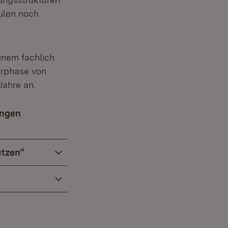
ulen noch
inem fachlich
erphase von
Jahre an.
ungen
(Öffnet in neuem Fenster)
utzen“