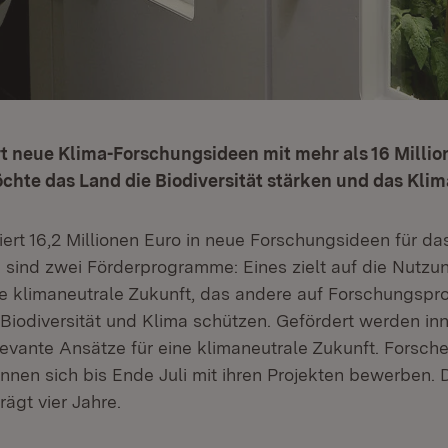
t neue Klima-Forschungsideen mit mehr als 16 Millio
hte das Land die Biodiversität stärken und das Klim
ert 16,2 Millionen Euro in neue Forschungsideen für da
sind zwei Förderprogramme: Eines zielt auf die Nutzun
ne klimaneutrale Zukunft, das andere auf Forschungspro
(Öffnet in neuem Fenster)
Biodiversität und Klima schützen. Gefördert werden in
levante Ansätze für eine klimaneutrale Zukunft. Forsc
nen sich bis Ende Juli mit ihren Projekten bewerben. 
ägt vier Jahre.