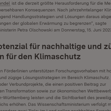
(Öffnet in neuem Fenster)
andel
ist die derzeit größte Herausforderung für die Me
bersehbaren Konsequenzen. Nach jahrzehntelanger Kl
ngend Handlungsstrategien und Lösungen daraus abgel
ungen der globalen Erwärmung zu begrenzen“, sagte
isterin Petra Olschowski am Donnerstag, 15. Juni 2023,
tenzial für nachhaltige und z
 für den Klimaschutz
n Förderlinien unterstützen Forschungsvorhaben mit h
 und zügige Lösungsstrategien im Bereich Klimaschutz.
der Verbundprojekte, die einen positiven Beitrag zur
hen Transformation sowie zur ökonomischen Wettbewerb
-Württemberg leisten und die Sichtbarkeit des jeweili
chs erhöhen. Das Wissenschaftsministerium verfolgt mi
sondere zwei Ziele: Im Land sollen nachhaltige Forsch