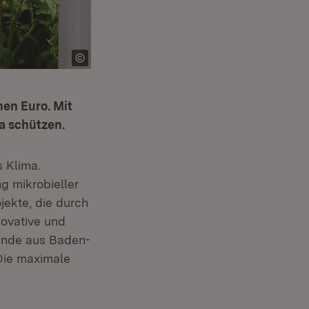
nen Euro. Mit
a schützen.
s Klima.
g mikrobieller
jekte, die durch
novative und
hende aus Baden-
Die maximale