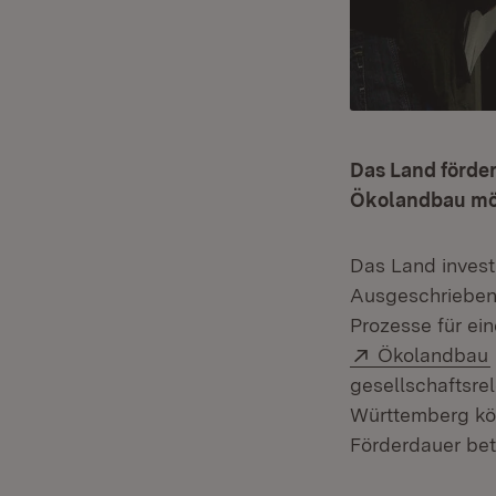
Das Land förder
Ökolandbau möc
Das Land investi
Ausgeschrieben 
Prozesse für ei
Extern:
Ökolandbau
gesellschaftsre
Württemberg kön
Förderdauer betr