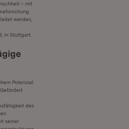
nschheit – mit
imaforschung
eitet werden,
 in Stuttgart.
ügige
ohem Potenzial
 Gefördert
sfähigkeit des
gen
t seiner
ungsstrukturen