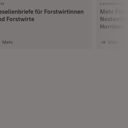
rst
Landwirtschaft
esellenbriefe für Forstwirtinnen
Mehr Förd
nd Forstwirte
Nestentfe
Hornisse
Mehr
Mehr