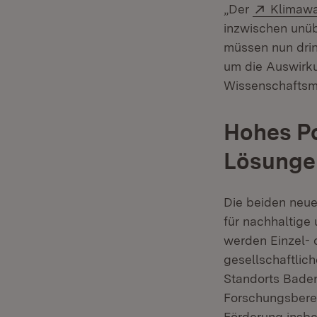
Extern:
„Der
Klimaw
inzwischen unü
müssen nun dri
um die Auswirk
Wissenschaftsmin
Hohes Po
Lösungen
Die beiden neue
für nachhaltige
werden Einzel- o
gesellschaftlic
Standorts Baden
Forschungsberei
Förderung insbe