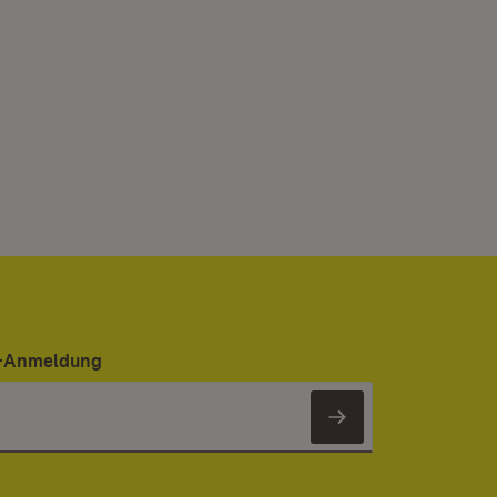
er-Anmeldung
Newsletter 