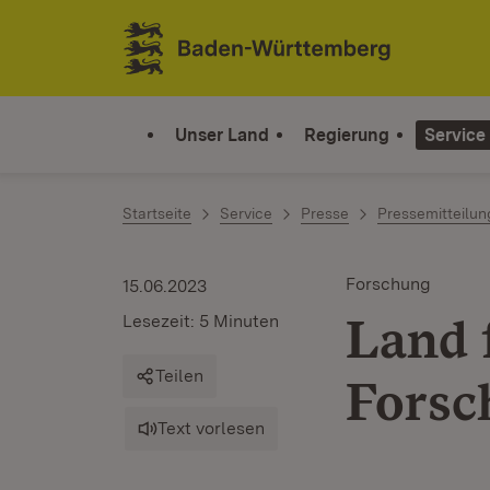
Zum Inhalt springen
Link zur Startseite
Unser Land
Regierung
Service
Startseite
Service
Presse
Pressemitteilu
Forschung
15.06.2023
Land 
Lesezeit: 5 Minuten
Teilen
Forsc
Text vorlesen