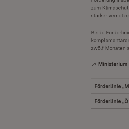
zum Klimaschut
stärker vernetze
Beide Förderlin
komplementären 
zwölf Monaten sc
Extern:
Ministerium
Förderlinie „M
Förderlinie „