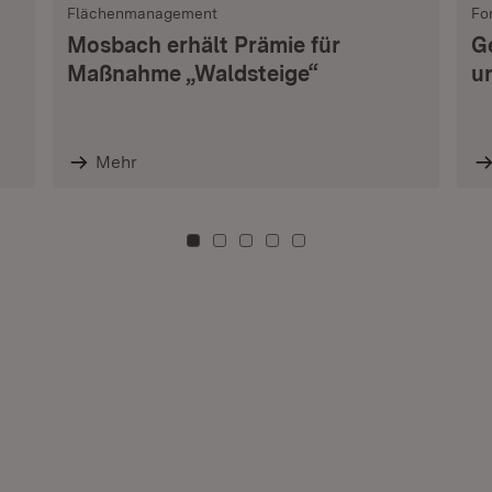
Flächenmanagement
Fo
Mosbach erhält Prämie für
G
Maßnahme „Waldsteige“
u
Mehr
Zu Kachel: 0
Zu Kachel: 3
Zu Kachel: 6
Zu Kachel: 9
Zu Kachel: 12