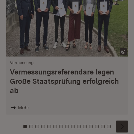
Vermessung
Vermessungsreferendare legen
Große Staatsprüfung erfolgreich
ab
Mehr
Zu Kachel: 0
Zu Kachel: 1
Zu Kachel: 2
Zu Kachel: 3
Zu Kachel: 4
Zu Kachel: 5
Zu Kachel: 6
Zu Kachel: 7
Zu Kachel: 8
Zu Kachel: 9
Zu Kachel: 10
Zu Kachel: 11
Zu Kachel: 12
Zu Kachel: 1
Zu Kachel