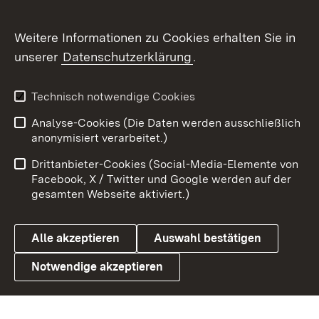
Social Wall
Weitere Informationen zu Cookies erhalten Sie in
unserer
Datenschutzerklärung
.
X / Twitter
Youtube
Technisch notwendige Cookies
Analyse-Cookies (Die Daten werden ausschließlich
Zum 
anonymisiert verarbeitet.)
Impressum
Kontakt
Drittanbieter-Cookies (Social-Media-Elemente von
Benutzungshinweise
Barrierefreiheit
Facebook, X / Twitter und Google werden auf der
gesamten Webseite aktiviert.)
Datenschutz
Cookies
Alle akzeptieren
Auswahl bestätigen
Notwendige akzeptieren
Link zum Landesportal