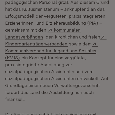
pädagogischen Personal groß. Aus diesem Grund
hat das Kultusministerium – anknüpfend an das
Erfolgsmodell der vergüteten, praxisintegrierten
Erzieherinnen- und Erzieherausbildung (PiA) –
Extern:
gemeinsam mit den
kommunalen
(Öffnet in neuem Fenster)
Exte
Landesverbänden
, den kirchlichen und freien
(Öffnet in neuem Fenst
Extern:
Kindergartenträgerverbänden
sowie dem
Kommunalverband für Jugend und Soziales
(Öffnet in neuem Fenster)
(KVJS)
ein Konzept für eine vergütete,
praxisintegrierte Ausbildung zur
sozialpädagogischen Assistentin und zum
sozialpädagogischen Assistenten entwickelt. Auf
Grundlage einer neuen Verwaltungsvorschrift
fördert das Land die Ausbildung nun auch
finanziell.
Die Ausbildung richtet sich an Personen mit