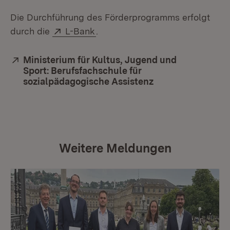
Die Durchführung des Förderprogramms erfolgt
Extern:
(Öffnet in neuem Fenster)
durch die
L-Bank
.
Extern:
Ministerium für Kultus, Jugend und
Sport: Berufsfachschule für
sozialpädagogische Assistenz
(Öffnet in neuem 
Weitere Meldungen