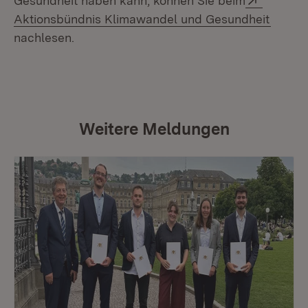
Gesundheit haben kann, können Sie beim
(Öffne
Aktionsbündnis Klimawandel und Gesundheit
nachlesen.
Weitere Meldungen