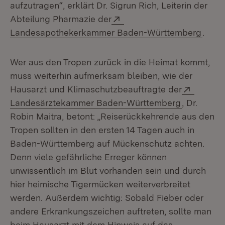
aufzutragen“, erklärt Dr. Sigrun Rich, Leiterin der
Extern:
Abteilung Pharmazie der
(Öffn
Landesapothekerkammer Baden-Württemberg
.
Wer aus den Tropen zurück in die Heimat kommt,
muss weiterhin aufmerksam bleiben, wie der
Extern:
Hausarzt und Klimaschutzbeauftragte der
(Öffnet in
Landesärztekammer Baden-Württemberg
, Dr.
Robin Maitra, betont: „Reiserückkehrende aus den
Tropen sollten in den ersten 14 Tagen auch in
Baden-Württemberg auf Mückenschutz achten.
Denn viele gefährliche Erreger können
unwissentlich im Blut vorhanden sein und durch
hier heimische Tigermücken weiterverbreitet
werden. Außerdem wichtig: Sobald Fieber oder
andere Erkrankungszeichen auftreten, sollte man
beim Hausarzt mit dem Hinweis auf das