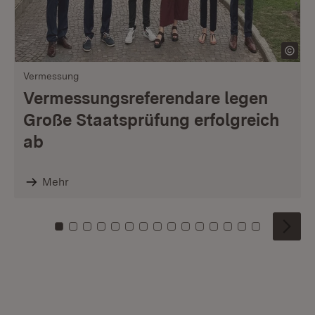
Vermessung
Vermessungsreferendare legen
Große Staatsprüfung erfolgreich
ab
Mehr
Zu Kachel: 0
Zu Kachel: 1
Zu Kachel: 2
Zu Kachel: 3
Zu Kachel: 4
Zu Kachel: 5
Zu Kachel: 6
Zu Kachel: 7
Zu Kachel: 8
Zu Kachel: 9
Zu Kachel: 10
Zu Kachel: 11
Zu Kachel: 12
Zu Kachel: 1
Zu Kachel