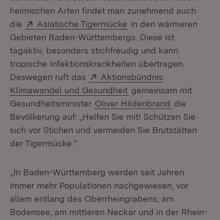
heimischen Arten findet man zunehmend auch
Extern:
(Öffnet in neuem Fenst
die
Asiatische Tigermücke
in den wärmeren
Gebieten Baden-Württembergs. Diese ist
tagaktiv, besonders stichfreudig und kann
tropische Infektionskrankheiten übertragen.
Extern:
Deswegen ruft das
Aktionsbündnis
(Öffnet in neuem Fenst
Klimawandel und Gesundheit
gemeinsam mit
Gesundheitsminister
Oliver Hildenbrand
die
Bevölkerung auf: „Helfen Sie mit! Schützen Sie
sich vor Stichen und vermeiden Sie Brutstätten
der Tigermücke.“
„In Baden-Württemberg werden seit Jahren
immer mehr Populationen nachgewiesen, vor
allem entlang des Oberrheingrabens, am
Bodensee, am mittleren Neckar und in der Rhein-