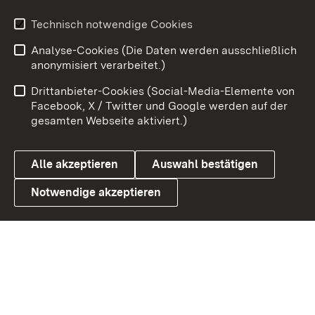
Youtube
Technisch notwendige Cookies
Analyse-Cookies (Die Daten werden ausschließlich
Zum 
anonymisiert verarbeitet.)
Impressum
Kontakt
Drittanbieter-Cookies (Social-Media-Elemente von
Benutzungshinweise
Barrierefreiheit
Facebook, X / Twitter und Google werden auf der
gesamten Webseite aktiviert.)
Datenschutz
Cookies
Alle akzeptieren
Auswahl bestätigen
Notwendige akzeptieren
Link zum Landesportal