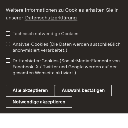
Social Wall
Weitere Informationen zu Cookies erhalten Sie in
unserer
Datenschutzerklärung
.
X / Twitter
Youtube
Technisch notwendige Cookies
Analyse-Cookies (Die Daten werden ausschließlich
Zum 
anonymisiert verarbeitet.)
Impressum
Kontakt
Drittanbieter-Cookies (Social-Media-Elemente von
Benutzungshinweise
Barrierefreiheit
Facebook, X / Twitter und Google werden auf der
gesamten Webseite aktiviert.)
Datenschutz
Cookies
Alle akzeptieren
Auswahl bestätigen
Notwendige akzeptieren
Link zum Landesportal