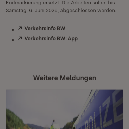
Endmarkierung ersetzt. Die Arbeiten sollen bis
Samstag, 6. Juni 2026, abgeschlossen werden.
Extern:
Verkehrsinfo BW
(Öffnet in neuem Fenster)
Extern:
Verkehrsinfo BW: App
(Öffnet in neuem Fen
Weitere Meldungen