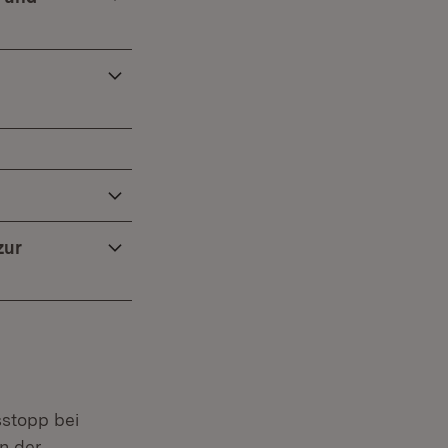
zur
sstopp bei
n der