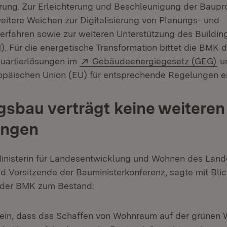
ng. Zur Erleichterung und Beschleunigung der Bauproz
itere Weichen zur Digitalisierung von Planungs- und
fahren sowie zur weiteren Unterstützung des Building
). Für die energetische Transformation bittet die BMK 
Extern:
(Ö
Quartierlösungen im
Gebäudeenergiegesetz (GEG)
u
ropäischen Union (EU) für entsprechende Regelungen e
bau verträgt keine weiteren
ungen
Ministerin für Landesentwicklung und Wohnen des Lan
 Vorsitzende der Bauministerkonferenz, sagte mit Blic
r der BMK zum Bestand:
sein, dass das Schaffen von Wohnraum auf der grünen W