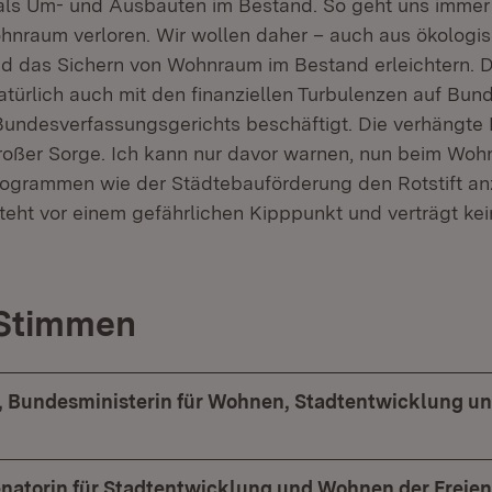
st als Um- und Ausbauten im Bestand. So geht uns immer
nraum verloren. Wir wollen daher – auch aus ökologi
d das Sichern von Wohnraum im Bestand erleichtern. 
atürlich auch mit den finanziellen Turbulenzen auf Bu
Bundesverfassungsgerichts beschäftigt. Die verhängte
 großer Sorge. Ich kann nur davor warnen, nun beim Wo
rogrammen wie der Städtebauförderung den Rotstift an
ht vor einem gefährlichen Kipppunkt und verträgt kei
 Stimmen
, Bundesministerin für Wohnen, Stadtentwicklung u
enatorin für Stadtentwicklung und Wohnen der Freie