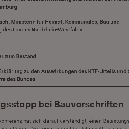
amburg
ach, Ministerin für Heimat, Kommunales, Bau und
ng des Landes Nordrhein-Westfalen
er zum Bestand
klärung zu den Auswirkungen des KTF-Urteils und 
rre des Bundes
gsstopp bei Bauvorschriften
konferenz hat sich darauf verständigt, einen Belastung
 einzuführen: Die kommenden fünf Jahre soll es weder i