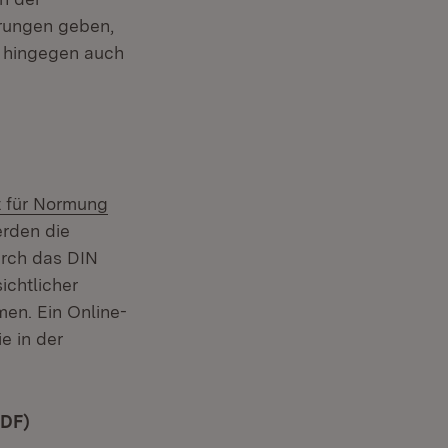
rungen geben,
d hingegen auch
t für Normung
erden die
urch das DIN
ichtlicher
en. Ein Online-
e in der
PDF)
(Öffnet in neuem Fenster)