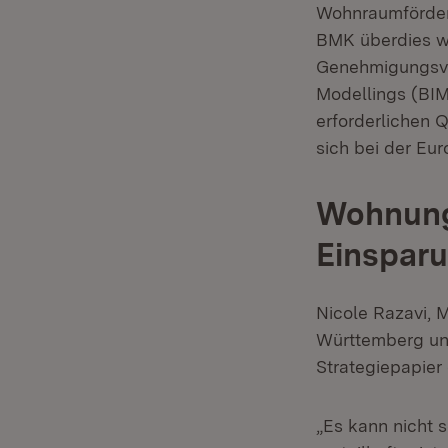
Wohnraumförderu
BMK überdies we
Genehmigungsver
Modellings (BIM
erforderlichen 
sich bei der Eu
Wohnungs
Einspar
Nicole Razavi, 
Württemberg und
Strategiepapie
„Es kann nicht 