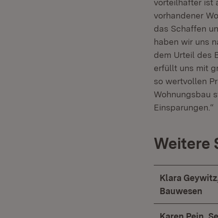
vorteilhafter i
vorhandener Woh
das Schaffen un
haben wir uns n
dem Urteil des 
erfüllt uns mit
so wertvollen P
Wohnungsbau ste
Einsparungen.“
Weitere
Klara Geywitz
Bauwesen
Karen Pein, S