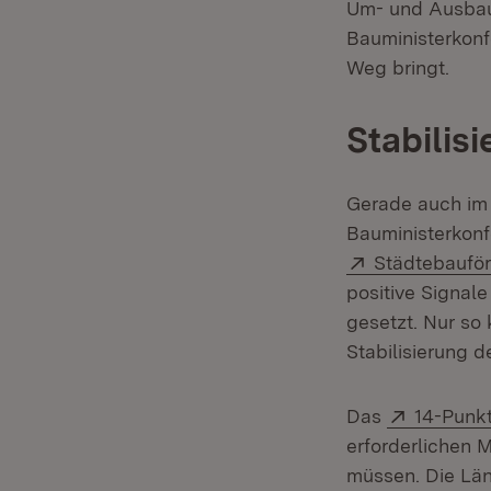
Um- und Ausbau
Bauministerkonf
Weg bringt.
Stabilis
Gerade auch im 
Bauministerkonf
Extern:
Städtebaufö
positive Signa
gesetzt. Nur so
Stabilisierung d
Extern:
Das
14-Punk
erforderlichen
müssen. Die Länd