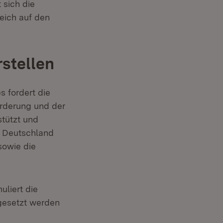
sich die
reich auf den
rstellen
s fordert die
örderung und der
stützt und
n Deutschland
sowie die
net in neuem Fenster)
uliert die
gesetzt werden