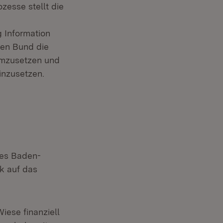
esse stellt die
 Information
den Bund die
ffnet in neuem Fenster)
mzusetzen und
inzusetzen.
des Baden-
k auf das
iese finanziell