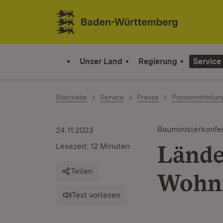
Zum Inhalt springen
Link zur Startseite
Unser Land
Regierung
Service
Startseite
Service
Presse
Pressemitteilu
Bauministerkonfe
24.11.2023
Lände
Lesezeit: 12 Minuten
Teilen
Wohnr
Text vorlesen