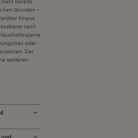
 mehr bereits
schen Gründen –
Darüber hinaus
ndesebene nach
 Haushaltssperre
hnungsbau oder
zusetzen. Der
ne weiteren
nd
n und