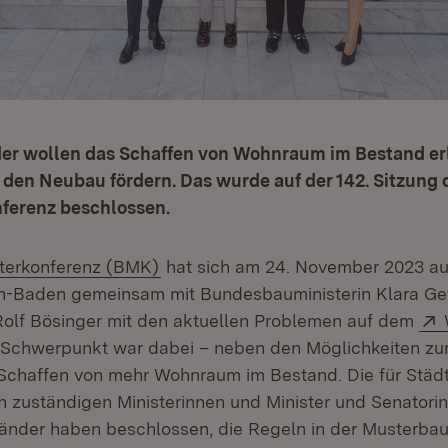
er wollen das Schaffen von Wohnraum im Bestand er
n den Neubau fördern. Das wurde auf der 142. Sitzung 
ferenz beschlossen.
(Öffnet in neuem Fenster)
terkonferenz (BMK)
hat sich am 24. November 2023 auf 
en-Baden gemeinsam mit Bundesbauministerin Klara Ge
Rolf Bösinger mit den aktuellen Problemen auf dem
n Schwerpunkt war dabei – neben den Möglichkeiten zu
Schaffen von mehr Wohnraum im Bestand. Die für Städ
zuständigen Ministerinnen und Minister und Senatori
änder haben beschlossen, die Regeln in der Musterba