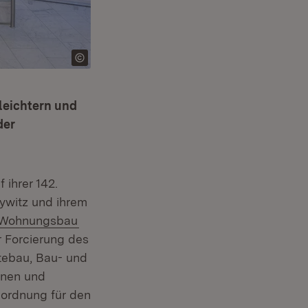
leichtern und
der
ihrer 142.
ywitz und ihrem
Extern:
(Öffnet in neuem Fenster)
Wohnungsbau
r Forcierung des
tebau, Bau- und
nnen und
uordnung für den