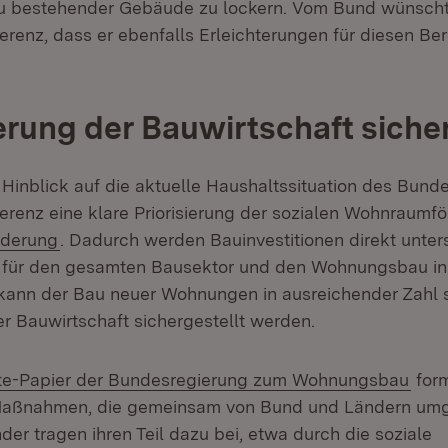
 bestehender Gebäude zu lockern. Vom Bund wünscht 
erenz, dass er ebenfalls Erleichterungen für diesen Be
ierung der Bauwirtschaft siche
Hinblick auf die aktuelle Haushaltssituation des Bunde
erenz eine klare Priorisierung der sozialen Wohnraumf
(Öffnet in neuem Fenster)
rderung
. Dadurch werden Bauinvestitionen direkt unter
le für den gesamten Bausektor und den Wohnungsbau i
 kann der Bau neuer Wohnungen in ausreichender Zahl 
er Bauwirtschaft sichergestellt werden.
(Öff
te-Papier der Bundesregierung zum Wohnungsbau
form
 Maßnahmen, die gemeinsam von Bund und Ländern um
er tragen ihren Teil dazu bei, etwa durch die soziale