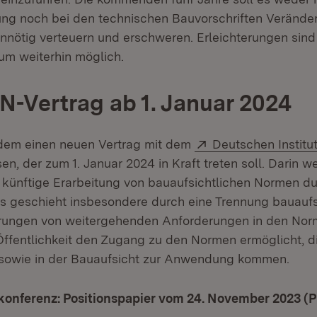
ng noch bei den technischen Bauvorschriften Verände
nnötig verteuern und erschweren. Erleichterungen sin
aum weiterhin möglich.
N-Vertrag ab 1. Januar 2024
Extern:
dem einen neuen Vertrag mit dem
Deutschen Institu
 neuem Fenster)
n, der zum 1. Januar 2024 in Kraft treten soll. Darin w
die künftige Erarbeitung von bauaufsichtlichen Normen d
Das geschieht insbesondere durch eine Trennung bauaufs
rungen von weitergehenden Anforderungen in den Norm
Öffentlichkeit den Zugang zu den Normen ermöglicht, di
 sowie in der Bauaufsicht zur Anwendung kommen.
konferenz: Positionspapier vom 24. November 2023 (