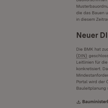
Musterbauordnu
die das Bauen u
in diesem Zeitr
Neuer DI
Die BMK hat zu
(Öffnet in
(DIN)
geschlosse
Leitlinien für 
konkretisiert. 
Mindestanforde
Portal wird der 
Bauleitplanung
Download:
Bauminister