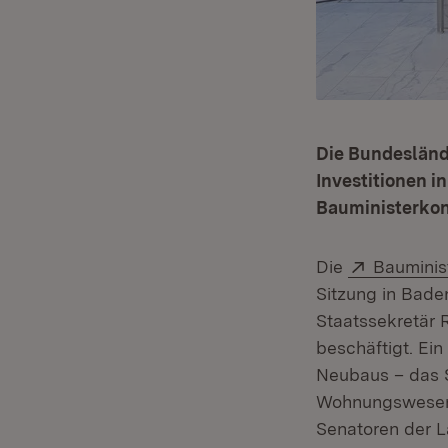
Die Bundesländ
Investitionen i
Bauministerkon
Extern:
Die
Bauminis
Sitzung in Bad
Staatssekretär 
beschäftigt. Ei
Neubaus – das 
Wohnungswesen 
Senatoren der L