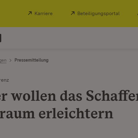
Extern:
Karriere
(Öffnet in neuem Fenster)
Extern:
Beteiligungsportal
(Öffnet
ngen
Pressemitteilung
renz
r wollen das Schaffe
aum erleichtern