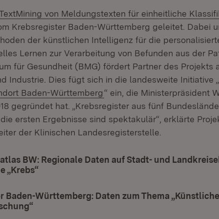
Extern:
„TextMining von Meldungstexten für einheitliche Klassif
 in neuem Fenster)
om Krebsregister Baden-Württemberg geleitet. Dabei 
den der künstlichen Intelligenz für die personalisiert
lles Lernen zur Verarbeitung von Befunden aus der Pa
um für Gesundheit (BMG) fördert Partner des Projekts 
 Industrie. Dies fügt sich in die landesweite Initiative „
(Öffnet in neuem Fenster)
ndort Baden-Württemberg
“ ein, die Ministerpräsident W
8 gegründet hat. „Krebsregister aus fünf Bundesländer
e ersten Ergebnisse sind spektakulär“, erklärte Projekt
iter der Klinischen Landesregisterstelle.
atlas BW: Regionale Daten auf Stadt- und Landkreise
e „Krebs“
(Öffnet in neuem Fenster)
er Baden-Württemberg: Daten zum Thema „Künstliche I
rschung“
(Öffnet in neuem Fenster)