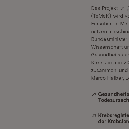
Das Projekt
(Öffnet
(TeMeK)
wird v
Forschende Metho
nutzen maschine
Bundesministeri
Wissenschaft und
Gesundheitssta
Kretschmann 201
zusammen, und di
Marco Halber, Le
Extern:
Gesundheits
Todesursach
Extern:
Krebsregist
der Krebsfo