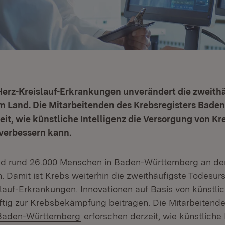
Herz-Kreislauf-Erkrankungen unverändert die zweith
m Land. Die Mitarbeitenden des Krebsregisters Bad
eit, wie künstliche Intelligenz die Versorgung von K
 verbessern kann.
ind rund 26.000 Menschen in Baden-Württemberg an de
. Damit ist Krebs weiterhin die zweithäufigste Todesu
lauf-Erkrankungen. Innovationen auf Basis von künstlich
ftig zur Krebsbekämpfung beitragen. Die Mitarbeitend
(Öffnet in neuem Fenster)
 Baden-Württemberg
erforschen derzeit, wie künstliche 