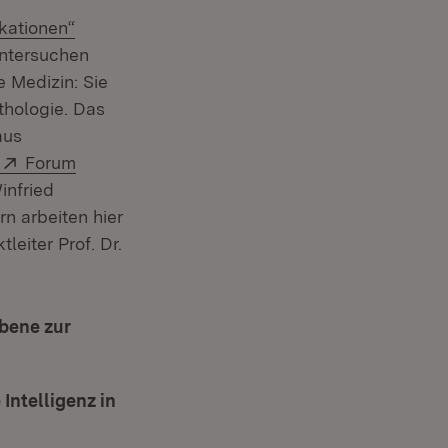
ikationen“
untersuchen
e Medizin: Sie
thologie. Das
aus
Extern:
Forum
infried
n arbeiten hier
leiter Prof. Dr.
bene zur
ntelligenz in