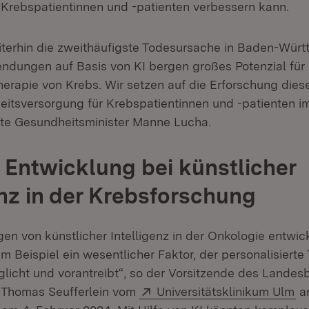
Krebspatientinnen und -patienten verbessern kann.
eiterhin die zweithäufigste Todesursache in Baden-Würt
ndungen auf Basis von KI bergen großes Potenzial für 
erapie von Krebs. Wir setzen auf die Erforschung dies
itsversorgung für Krebspatientinnen und -patienten i
gte Gesundheitsminister Manne Lucha.
 Entwicklung bei künstlicher
enz in der Krebsforschung
n von künstlicher Intelligenz in der Onkologie entwick
zum Beispiel ein wesentlicher Faktor, der personalisierte
licht und vorantreibt“, so der Vorsitzende des Landesb
Extern:
(Ö
. Thomas Seufferlein vom
Universitätsklinikum Ulm
an