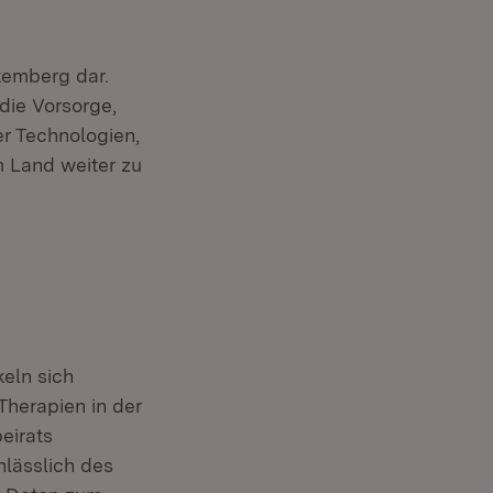
temberg dar.
die Vorsorge,
er Technologien,
m Land weiter zu
eln sich
 Therapien in der
eirats
ffnet in neuem Fenster)
lässlich des