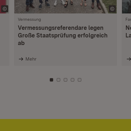
Vermessung
Fa
Vermessungsreferendare legen
N
Große Staatsprüfung erfolgreich
L
ab
Mehr
Zu Kachel: 0
Zu Kachel: 3
Zu Kachel: 6
Zu Kachel: 9
Zu Kachel: 12