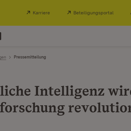
Extern:
Karriere
(Öffnet in neuem Fenster)
Extern:
Beteiligungsportal
(Öffnet
ngen
Pressemitteilung
liche Intelligenz wir
forschung revolutio