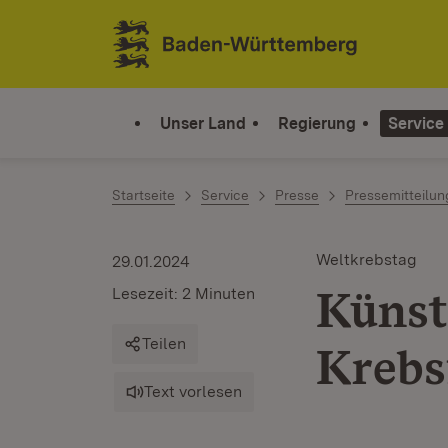
Zum Inhalt springen
Link zur Startseite
Unser Land
Regierung
Service
Startseite
Service
Presse
Pressemitteilu
Weltkrebstag
29.01.2024
Künst
Lesezeit: 2 Minuten
Teilen
Krebs
Text vorlesen