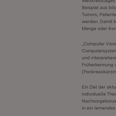
Weltkrebstages 
Beispiel aus bi
Tumors, Patient
werden. Damit k
Menge oder Komp
„Computer Visio
Computersysteme
und interpretie
Früherkennung 
(Pankreaskarzin
Ein Ziel der akt
individuelle The
Nachsorgekonzep
in ein lernendes