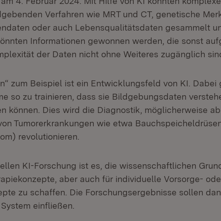
am 4. Februar 2024. Mit Hilfe von KI könnten komplex
ldgebenden Verfahren wie MRT und CT, genetische Mer
endaten oder auch Lebensqualitätsdaten gesammelt un
önnten Informationen gewonnen werden, die sonst auf
lexität der Daten nicht ohne Weiteres zugänglich sin
n“ zum Beispiel ist ein Entwicklungsfeld von KI. Dabei
 so zu trainieren, dass sie Bildgebungsdaten verstehe
ren können. Dies wird die Diagnostik, möglicherweise ab
von Tumorerkrankungen wie etwa Bauchspeicheldrüse
om) revolutionieren.
uellen KI-Forschung ist es, die wissenschaftlichen Grun
rapiekonzepte, aber auch für individuelle Vorsorge- ode
te zu schaffen. Die Forschungsergebnisse sollen dann
 System einfließen.