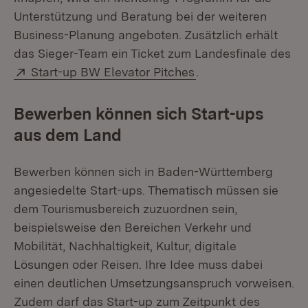
Unterstützung und Beratung bei der weiteren
Business-Planung angeboten. Zusätzlich erhält
das Sieger-Team ein Ticket zum Landesfinale des
Extern:
(Öffnet in neuem Fe
Start-up BW Elevator Pitches
.
Bewerben können sich Start-ups
aus dem Land
Bewerben können sich in Baden-Württemberg
angesiedelte Start-ups. Thematisch müssen sie
dem Tourismusbereich zuzuordnen sein,
beispielsweise den Bereichen Verkehr und
Mobilität, Nachhaltigkeit, Kultur, digitale
Lösungen oder Reisen. Ihre Idee muss dabei
einen deutlichen Umsetzungsanspruch vorweisen.
Zudem darf das Start-up zum Zeitpunkt des