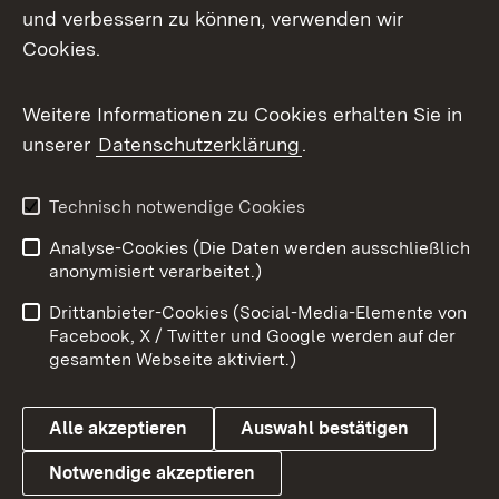
Mastodon
und verbessern zu können, verwenden wir
Cookies.
Messenger
Social Wall
Weitere Informationen zu Cookies erhalten Sie in
unserer
Datenschutzerklärung
.
X / Twitter
Youtube
Technisch notwendige Cookies
Analyse-Cookies (Die Daten werden ausschließlich
Zum 
anonymisiert verarbeitet.)
Impressum
Kontakt
Drittanbieter-Cookies (Social-Media-Elemente von
Benutzungshinweise
Barrierefreiheit
Facebook, X / Twitter und Google werden auf der
gesamten Webseite aktiviert.)
Datenschutz
Cookies
Alle akzeptieren
Auswahl bestätigen
Notwendige akzeptieren
Link zum Landesportal