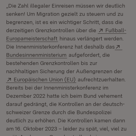
„Die Zahl illegaler Einreisen müssen wir deutlich
senken! Um Migration gezielt zu steuern und zu
begrenzen, ist es ein wichtiger Schritt, dass die
Extern:
derzeitigen Grenzkontrollen über die
Fußball-
(Öffnet in neuem Fenster)
Europameisterschaft
hinaus verlängert werden.
Exter
Die Innenministerkonferenz hat deshalb das
(Öffnet in neuem Fenster)
Bundesinnenministerium
aufgefordert, die
bestehenden Grenzkontrollen bis zur
nachhaltigen Sicherung der Außengrenzen der
Extern:
(Öffnet in neuem Fenste
Europäischen Union (EU)
aufrechtzuerhalten.
Bereits bei der Innenministerkonferenz im
Dezember 2022 hatte ich beim Bund vehement
darauf gedrängt, die Kontrollen an der deutsch-
schweizer Grenze durch die Bundespolizei
deutlich zu erhöhen. Die Kontrollen kamen dann
am 16. Oktober 2023 – leider zu spät, viel, viel zu