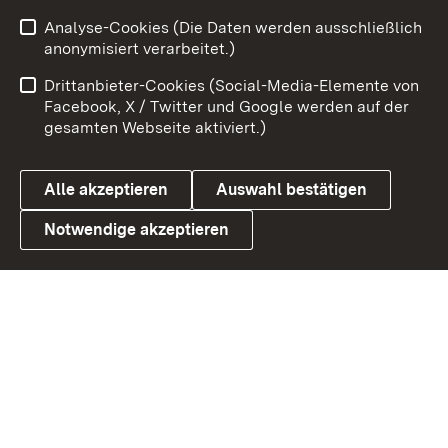
Analyse-Cookies (Die Daten werden ausschließlich
Zum 
anonymisiert verarbeitet.)
Impressum
Kontakt
Drittanbieter-Cookies (Social-Media-Elemente von
Benutzungshinweise
Barrierefreiheit
Facebook, X / Twitter und Google werden auf der
gesamten Webseite aktiviert.)
Datenschutz
Cookies
Alle akzeptieren
Auswahl bestätigen
Notwendige akzeptieren
Link zum Landesportal