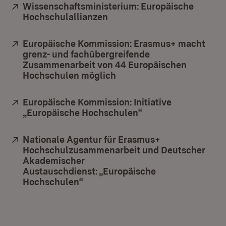
Extern:
Wissenschaftsministerium: Europäische
Hochschulallianzen
(Öffnet in neuem Fenster)
Extern:
Europäische Kommission: Erasmus+ macht
grenz- und fachübergreifende
Zusammenarbeit von 44 Europäischen
Hochschulen möglich
(Öffnet in neuem Fenster)
Extern:
Europäische Kommission: Initiative
„Europäische Hochschulen“
(Öffnet in neuem Fe
Extern:
Nationale Agentur für Erasmus+
Hochschulzusammenarbeit und Deutscher
Akademischer
Austauschdienst: „Europäische
Hochschulen“
(Öffnet in neuem Fenster)