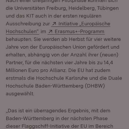
Nach einer dreijährigen Pilotphase konnten sich
die Universitäten Freiburg, Heidelberg, Tübingen
und das KIT auch in der ersten regulären
Extern:
Ausschreibung zur
Initiative „Europäische
(Öffnet in neuem Fenster)
Extern:
(Öffnet in
Hochschulen“
im
Erasmus+-Programm
behaupten. Sie werden ab Herbst für vier weitere
Jahre von der Europäischen Union gefördert und
erhalten, abhängig von der Anzahl ihrer (neuen)
Partner, für die nächsten vier Jahre bis zu 14,4
Millionen Euro pro Allianz. Die EU hat zudem
erstmals die Hochschule Karlsruhe und die Duale
Hochschule Baden-Württemberg (DHBW)
ausgewählt.
„Das ist ein überragendes Ergebnis, mit dem
Baden-Württemberg in der nächsten Phase
dieser Flaggschiff-Initiative der EU im Bereich