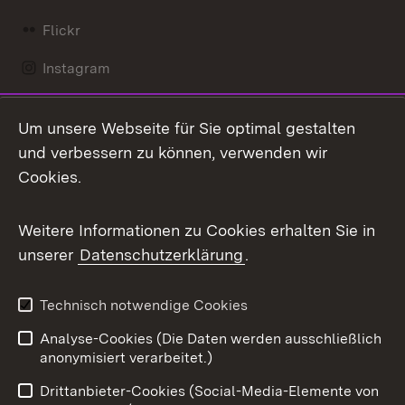
Flickr
Instagram
LinkedIn
Um unsere Webseite für Sie optimal gestalten
Mastodon
und verbessern zu können, verwenden wir
Cookies.
Messenger
Social Wall
Weitere Informationen zu Cookies erhalten Sie in
unserer
Datenschutzerklärung
.
X / Twitter
Youtube
Technisch notwendige Cookies
Analyse-Cookies (Die Daten werden ausschließlich
Zum 
anonymisiert verarbeitet.)
Impressum
Kontakt
Drittanbieter-Cookies (Social-Media-Elemente von
Benutzungshinweise
Barrierefreiheit