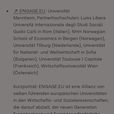
Extern:
(Öffnet in neuem Fenster)
ENGAGE.EU
: Universität
Mannheim; Partnerhochschulen: Luiss Libera
Università Internazionale degli Studi Sociali
Guido Carli in Rom (Italien), NHH Norwegian
School of Economics in Bergen (Norwegen),
Universität Tilburg (Niederlande), Universität
für National- und Weltwirtschaft in Sofia
(Bulgarien), Universität Toulouse 1 Capitole
(Frankreich), Wirtschaftsuniversität Wien
(Österreich)
Kurzporträt: ENGAGE.EU ist eine Allianz von
sieben führenden europäischen Universitäten
in den Wirtschafts- und Sozialwissenschaften,
die darauf abzielt, der neuen Generation
Europäerinnen und Europäer erforderliche