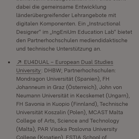
dabei die gemeinsame Entwicklung
länderübergreifender Lehrangebote mit
digitalen Komponenten. Ein „Instructional
Designer“ im „IngEniUm Education Lab“ bietet
den Partnerhochschulen mediendidaktische
und technische Unterstützung an.
Extern:
EU4DUAL – European Dual Studies
(Öffnet in neuem Fenster)
University
: DHBW; Partnerhochschulen:
Mondragon Universität (Spanien), FH
Johanneum in Graz (Österreich), John von
Neumann Universität in Kecskemet (Ungarn),
FH Savonia in Kuopio (Finnland), Technische
Universität Koszalin (Polen), MCAST Malta
College of Arts, Science and Technology
(Malta), PAR Visoka Poslovna University
College (Kroatien), ESTIA School of