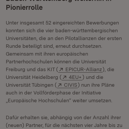
Pionierrolle
Unter insgesamt 52 eingereichten Bewerbungen
konnten sich die vier baden-württembergischen
Universitäten, die an den Pilotallianzen der ersten
Runde beteiligt sind, erneut durchsetzen.
Gemeinsam mit ihren europäischen
Partnerhochschulen können die Universität
Extern:
(Öffnet in 
Freiburg und das KIT (
EPICUR-Allianz
), die
Extern:
(Öffnet in neuem Fe
Universität Heidelberg (
4EU+
) und die
Extern:
(Öffnet in neuem Fens
Universität Tübingen (
CIVIS
) nun ihre Pläne
auch in der Vollförderphase der Initiative
„Europäische Hochschulen“ weiter umsetzen.
Dafür erhalten sie, abhängig von der Anzahl ihrer
(neuen) Partner, für die nächsten vier Jahre bis zu