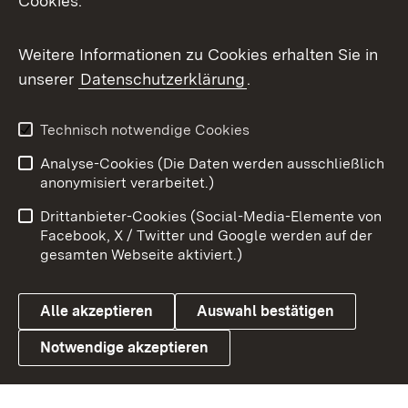
Cookies.
Messenger
Social Wall
Weitere Informationen zu Cookies erhalten Sie in
unserer
Datenschutzerklärung
.
X / Twitter
Youtube
Technisch notwendige Cookies
Analyse-Cookies (Die Daten werden ausschließlich
Zum 
anonymisiert verarbeitet.)
Impressum
Kontakt
Drittanbieter-Cookies (Social-Media-Elemente von
Benutzungshinweise
Barrierefreiheit
Facebook, X / Twitter und Google werden auf der
gesamten Webseite aktiviert.)
Datenschutz
Cookies
Alle akzeptieren
Auswahl bestätigen
Notwendige akzeptieren
Link zum Landesportal