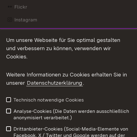
Flickr
Instagram
LinkedIn
Um unsere Webseite für Sie optimal gestalten
Mastodon
und verbessern zu können, verwenden wir
Cookies.
Messenger
Social Wall
Weitere Informationen zu Cookies erhalten Sie in
unserer
Datenschutzerklärung
.
X / Twitter
Youtube
Technisch notwendige Cookies
Analyse-Cookies (Die Daten werden ausschließlich
Zum 
anonymisiert verarbeitet.)
Impressum
Kontakt
Drittanbieter-Cookies (Social-Media-Elemente von
Benutzungshinweise
Barrierefreiheit
Facebook, X / Twitter und Google werden auf der