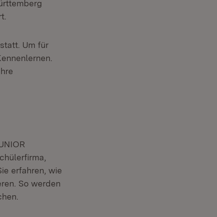
Württemberg
t.
tatt. Um für
Kennenlernen.
ihre
 JUNIOR
hülerfirma,
ie erfahren, wie
eren. So werden
chen.