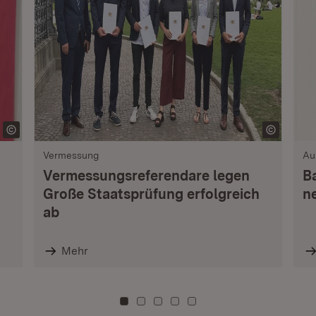
Vermessung
Au
Vermessungsreferendare legen
B
Große Staatsprüfung erfolgreich
n
ab
Mehr
Zu Kachel: 0
Zu Kachel: 3
Zu Kachel: 6
Zu Kachel: 9
Zu Kachel: 12