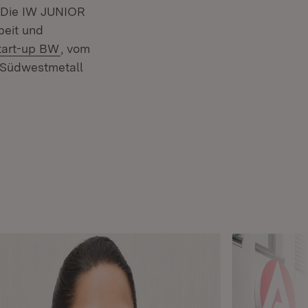
. Die IW JUNIOR
beit und
(Öffnet in neuem Fenster)
art-up BW
, vom
 Südwestmetall