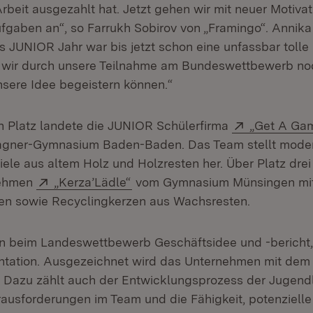
rbeit ausgezahlt hat. Jetzt gehen wir mit neuer Motivat
gaben an“, so Farrukh Sobirov von „Framingo“. Annika 
as JUNIOR Jahr war bis jetzt schon eine unfassbar toll
ss wir durch unsere Teilnahme am Bundeswettbewerb n
sere Idee begeistern können.“
Extern:
 Platz landete die JUNIOR Schülerfirma
„Get A Ga
gner-Gymnasium Baden-Baden. Das Team stellt mode
ele aus altem Holz und Holzresten her. Über Platz drei
Extern:
(Öffnet in neuem Fenster)
nehmen
„Kerza’Lädle“
vom Gymnasium Münsingen mi
n sowie Recyclingkerzen aus Wachsresten.
 beim Landeswettbewerb Geschäftsidee und -bericht, 
ntation. Ausgezeichnet wird das Unternehmen mit dem
Dazu zählt auch der Entwicklungsprozess der Jugendli
usforderungen im Team und die Fähigkeit, potenziell