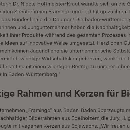
sterin Dr. Nicole Hoffmeister-Kraut wandte sich an die
beiden Schülerfirmen Framingo und Light it up zu ihrem
r das Bundesfinale die Daumen! Die baden-württember
rinnen und Jungunternehmer haben die Nachhaltigkei
hkeit ihrer Produkte während des gesamten Prozesses i
re Ideen auf innovative Weise umgesetzt. Herzlichen 
rmen können Jugendliche die unternehmerische Selbstä
ermittelt wichtige Wirtschaftskompetenzen, weckt die 
leistet somit einen wichtigen Beitrag zu unserer lebe
r in Baden-Württemberg.“
ige Rahmen und Kerzen für B
ernehmen „Framingo“ aus Baden-Baden überzeugte mi
chhaltiger Bilderrahmen aus Edelhölzern die Jury. „Lig
ugte mit veganen Kerzen aus Sojawachs. „Wir freuen u