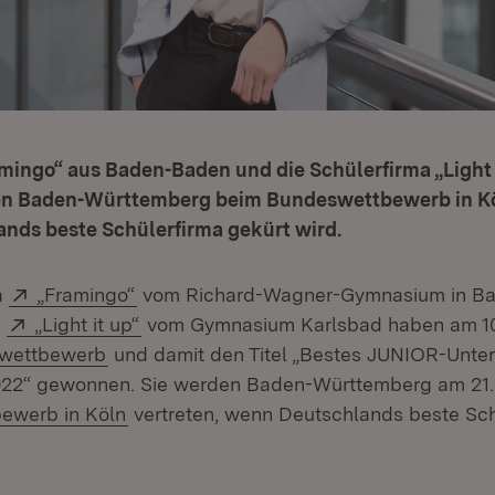
mingo“ aus Baden-Baden und die Schülerfirma „Light 
n Baden-Württemberg beim Bundeswettbewerb in Köl
nds beste Schülerfirma gekürt wird.
Extern:
(Öffnet in neuem Fenster)
a
„Framingo“
vom Richard-Wagner-Gymnasium in B
Extern:
(Öffnet in neuem Fenster)
a
„Light it up“
vom Gymnasium Karlsbad haben am 10
(Öffnet in neuem Fenster)
wettbewerb
und damit den Titel „Bestes JUNIOR-Unt
22“ gewonnen. Sie werden Baden-Württemberg am 21.
(Öffnet in neuem Fenster)
ewerb in Köln
vertreten, wenn Deutschlands beste Sch