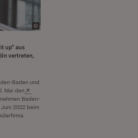
it up“ aus
n vertreten,
aden-Baden und
Extern:
. Mai den
ernehmen Baden-
 Juni 2022 beim
ülerfirma