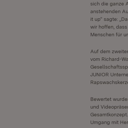
sich die ganze A
anstehenden Auf
it up“ sagte: „D
wir hoffen, da
Menschen für un
Auf dem zweiten
vom Richard-Wa
Gesellschaftsspi
JUNIOR Unter
Rapswachskerze
Bewertet wurden
und Videopräse
Gesamtkonzept. 
Umgang mit Hera