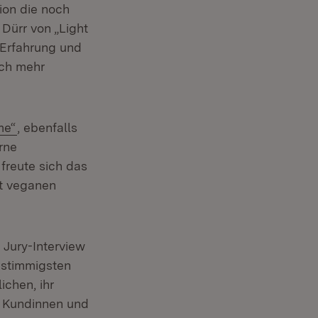
ion die noch
Dürr von „Light
e Erfahrung und
och mehr
(Öffnet in neuem Fenster)
me“
, ebenfalls
rne
 freute sich das
t veganen
Jury-Interview
 stimmigsten
chen, ihr
e Kundinnen und