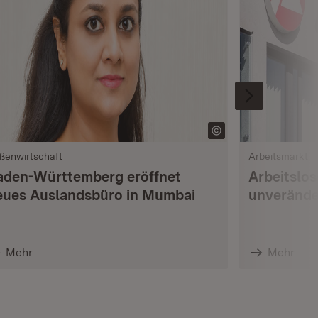
ßenwirtschaft
Arbeitsmarkt
aden-Württemberg eröffnet
Arbeitslo
eues Auslandsbüro in Mumbai
unverände
Mehr
Mehr