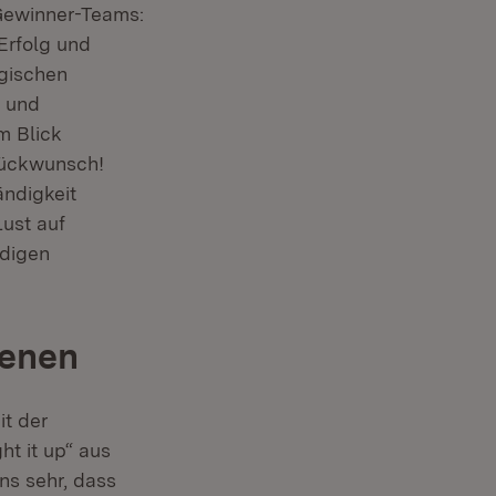
 Gewinner-Teams:
 Erfolg und
gischen
t und
m Blick
Glückwunsch!
ndigkeit
Lust auf
ndigen
ienen
t der
ht it up“ aus
ns sehr, dass