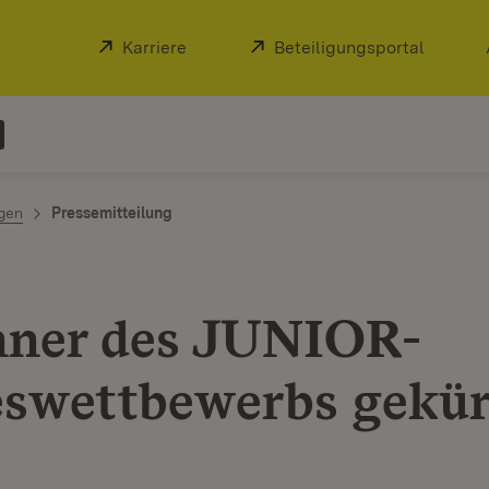
Extern:
Karriere
(Öffnet in neuem Fenster)
Extern:
Beteiligungsportal
(Öffnet
ngen
Pressemitteilung
ner des JUNIOR-
swettbewerbs gekür