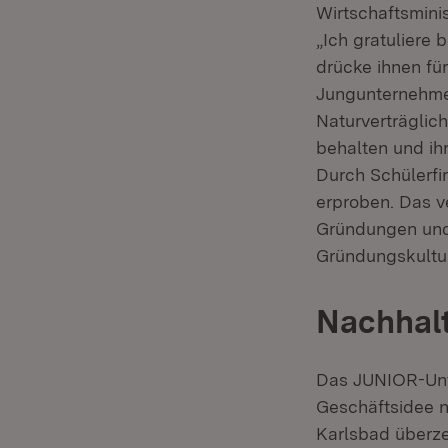
Wirtschaftsmini
„Ich gratuliere 
drücke ihnen fü
Jungunternehme
Naturverträglic
behalten und ih
Durch Schülerfi
erproben. Das v
Gründungen und 
Gründungskultu
Nachhalt
Das JUNIOR-Unt
Geschäftsidee na
Karlsbad überze