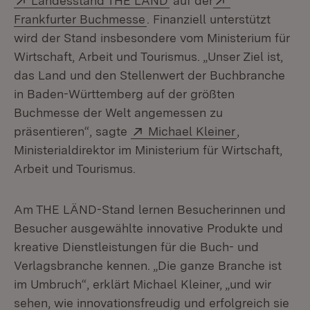
Landesstand THE LÄND
auf der
(Öffnet in neuem Fenster)
Frankfurter Buchmesse
. Finanziell unterstützt
wird der Stand insbesondere vom Ministerium für
Wirtschaft, Arbeit und Tourismus. „Unser Ziel ist,
das Land und den Stellenwert der Buchbranche
in Baden-Württemberg auf der größten
Buchmesse der Welt angemessen zu
Extern:
(Öffnet in n
präsentieren“, sagte
Michael Kleiner
,
Ministerialdirektor im Ministerium für Wirtschaft,
Arbeit und Tourismus.
Am THE LÄND-Stand lernen Besucherinnen und
Besucher ausgewählte innovative Produkte und
kreative Dienstleistungen für die Buch- und
Verlagsbranche kennen. „Die ganze Branche ist
im Umbruch“, erklärt Michael Kleiner, „und wir
sehen, wie innovationsfreudig und erfolgreich sie