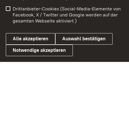
Impressum
Kontakt
Drittanbieter-Cookies (Social-Media-Elemente von
Benutzungshinweise
Barrierefreiheit
Facebook, X / Twitter und Google werden auf der
gesamten Webseite aktiviert.)
Datenschutz
Cookies
Alle akzeptieren
Auswahl bestätigen
Notwendige akzeptieren
Link zum Landesportal