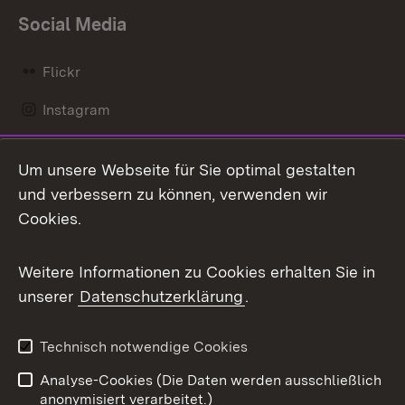
Social Media
Flickr
Instagram
LinkedIn
Um unsere Webseite für Sie optimal gestalten
Mastodon
und verbessern zu können, verwenden wir
Cookies.
Messenger
Social Wall
Weitere Informationen zu Cookies erhalten Sie in
unserer
Datenschutzerklärung
.
X / Twitter
Youtube
Technisch notwendige Cookies
Analyse-Cookies (Die Daten werden ausschließlich
Zum 
anonymisiert verarbeitet.)