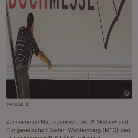
Symbolbild
Extern:
Zum neunten Mal organisiert die
Medien- und
(Öffnet
Filmgesellschaft Baden-Württemberg (MFG)
den
Extern:
(Öffnet in neuem Fenster
Extern: