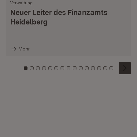
Verwaltung
Neuer Leiter des Finanzamts
Heidelberg
Mehr
Zu Kachel: 0
Zu Kachel: 1
Zu Kachel: 2
Zu Kachel: 3
Zu Kachel: 4
Zu Kachel: 5
Zu Kachel: 6
Zu Kachel: 7
Zu Kachel: 8
Zu Kachel: 9
Zu Kachel: 10
Zu Kachel: 11
Zu Kachel: 12
Zu Kachel: 1
Zu Kachel