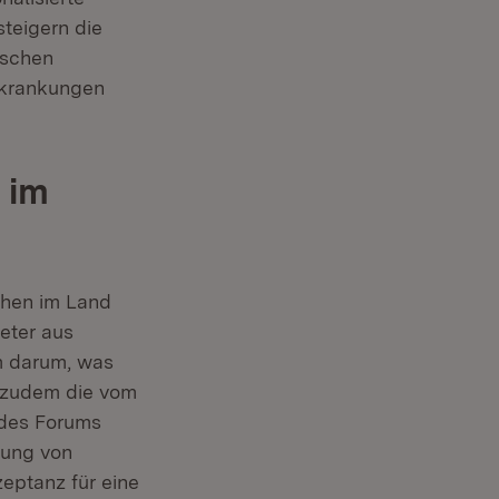
teigern die
ischen
rkrankungen
 im
chen im Land
eter aus
m darum, was
r zudem die vom
ter)
 des Forums
tung von
zeptanz für eine