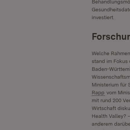
Behandlungsmögl
Gesundheitsdate
investiert.
Forschun
Welche Rahmenb
stand im Fokus 
Baden-Württemb
Wissenschaftsmi
Ministerium für
Rapp
vom Minist
mit rund 200 Ve
Wirtschaft disk
Health Valley? 
anderem darübe