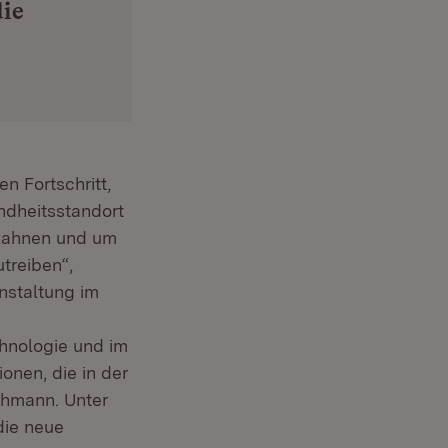
die
n Fortschritt,
ndheitsstandort
rzahnen und um
treiben“,
nstaltung im
chnologie und im
onen, die in der
schmann. Unter
ffnet in neuem Fenster)
 die neue