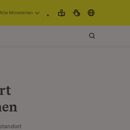
 in neuem Fenster)
Alle Ministerien
rt
nen
standort