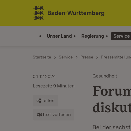
Zum Inhalt springen
Link zur Startseite
Unser Land
Regierung
Service
Startseite
Service
Presse
Pressemitteilu
Gesundheit
04.12.2024
Forum
Lesezeit: 9 Minuten
Teilen
disku
Text vorlesen
Bei der sechs