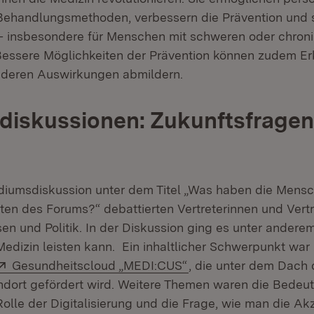
ehandlungsmethoden, verbessern die Prävention und s
– insbesondere für Menschen mit schweren oder chron
Bessere Möglichkeiten der Prävention können zudem E
 deren Auswirkungen abmildern.
iskussionen: Zukunftsfragen
odiumsdiskussion unter dem Titel „Was haben die Mens
äten des Forums?“ debattierten Vertreterinnen und Vertr
n und Politik. In der Diskussion ging es unter andere
 Medizin leisten kann. Ein inhaltlicher Schwerpunkt wa
Extern:
(Öffnet in neuem Fens
Gesundheitscloud „MEDI:CUS“
, die unter dem Dach
dort gefördert wird. Weitere Themen waren die Bedeu
Rolle der Digitalisierung und die Frage, wie man die Ak