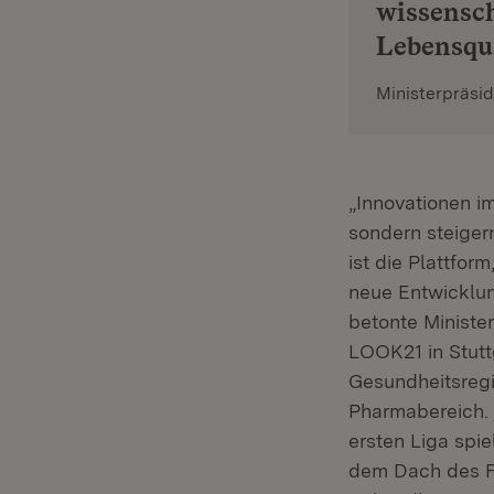
wissensch
Lebensqua
Ministerpräsi
„Innovationen i
sondern steiger
ist die Plattfo
neue Entwicklun
betonte Ministe
LOOK21 in Stut
Gesundheitsregi
Pharmabereich. 
ersten Liga spie
dem Dach des F