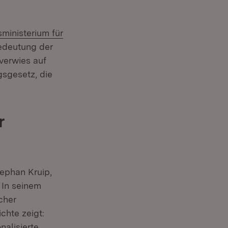
ministerium für
Bedeutung der
 verwies auf
gsgesetz, die
r
tephan Kruip,
 In seinem
icher
chte zeigt:
nalisierte