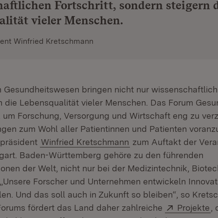
aftlichen Fortschritt, sondern steigern 
lität vieler Menschen.
dent Winfried Kretschmann
m Gesundheitswesen bringen nicht nur wissenschaftliche
n die Lebensqualität vieler Menschen. Das Forum Gesu
rm, um Forschung, Versorgung und Wirtschaft eng zu ve
gen zum Wohl aller Patientinnen und Patienten voranzu
rpräsident
Winfried Kretschmann
zum Auftakt der Vera
tgart. Baden-Württemberg gehöre zu den führenden
onen der Welt, nicht nur bei der Medizintechnik, Biote
„Unsere Forscher und Unternehmen entwickeln Innovati
len. Und das soll auch in Zukunft so bleiben“, so Kret
Extern:
(Ö
orums fördert das Land daher zahlreiche
Projekte
,