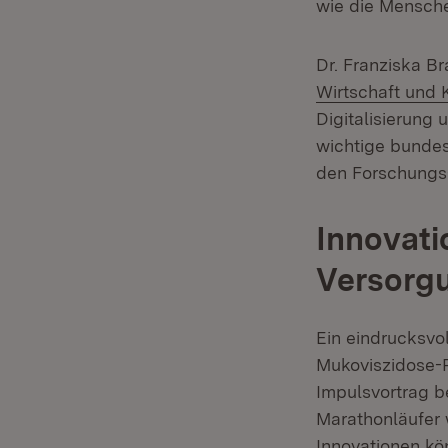
wie die Mensche
Dr. Franziska B
Wirtschaft und 
Digitalisierung 
wichtige bundes
den Forschungs-
Innovati
Versorg
Ein eindrucksvol
Mukoviszidose-P
Impulsvortrag be
Marathonläufer 
Innovationen kön