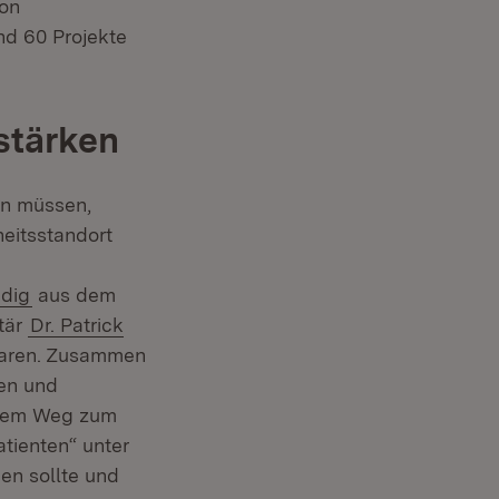
von
nd 60 Projekte
stärken
n müssen,
eitsstandort
idig
aus dem
etär
Dr. Patrick
 waren. Zusammen
sen und
 dem Weg zum
tienten“ unter
en sollte und