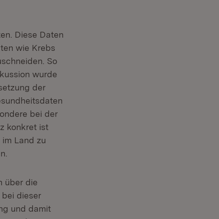
ten. Diese Daten
iten wie Krebs
zuschneiden. So
skussion wurde
msetzung der
esundheitsdaten
ondere bei der
 konkret ist
 im Land zu
n.
n über die
bei dieser
ng und damit