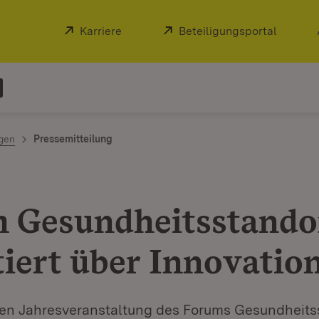
Extern:
Karriere
(Öffnet in neuem Fenster)
Extern:
Beteiligungsportal
(Öffnet
ngen
Pressemitteilung
 Gesundheitsstando
tiert über Innovatio
ten Jahresveranstaltung des Forums Gesundheits