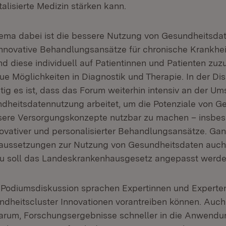
alisierte Medizin stärken kann.
hema dabei ist die bessere Nutzung von Gesundheitsda
innovative Behandlungsansätze für chronische Krankhe
nd diese individuell auf Patientinnen und Patienten zu
ue Möglichkeiten in Diagnostik und Therapie. In der Di
tig es ist, dass das Forum weiterhin intensiv an der U
heitsdatennutzung arbeitet, um die Potenziale von G
essere Versorgungskonzepte nutzbar zu machen – insbes
ovativer und personalisierter Behandlungsansätze. Ganz
raussetzungen zur Nutzung von Gesundheitsdaten auch
zu soll das Landeskrankenhausgesetz angepasst werde
n Podiumsdiskussion sprachen Expertinnen und Experte
ndheitscluster Innovationen vorantreiben können. Auch 
arum, Forschungsergebnisse schneller in die Anwendu