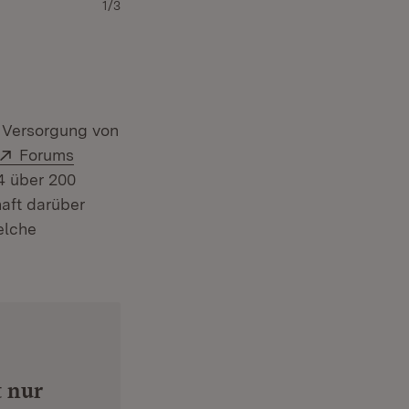
1/3
Gruppenbild mit Ministerpräsident Winfried Kret
r Versorgung von
Extern:
Forums
 über 200
haft darüber
elche
 nur