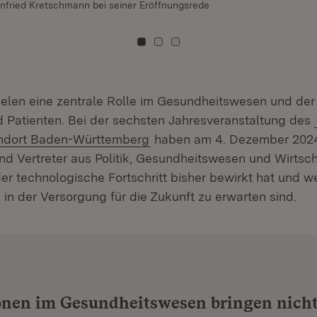
infried Kretschmann bei seiner Eröffnungsrede
Zu Kachel: 0
Zu Kachel: 1
Zu Kachel: 2
ielen eine zentrale Rolle im Gesundheitswesen und de
d Patienten. Bei der sechsten Jahresveranstaltung des
(Öffnet in neuem Fenster)
ndort Baden-Württemberg
haben am 4. Dezember 2024
und Vertreter aus Politik, Gesundheitswesen und Wirtsc
der technologische Fortschritt bisher bewirkt hat und w
in der Versorgung für die Zukunft zu erwarten sind.
onen im Gesundheitswesen bringen nicht