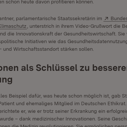
n schon heute davon profitieren können.
Extern:
rantner, parlamentarische Staatssekretärin im
Bundes
(Öffnet in neuem Fenster)
Klimaschutz
, unterstrich in ihrem Video-Grußwort die 
und die Innovationskraft der Gesundheitswirtschaft. Sie
politische Initiativen wie das Gesundheitsdatennutzun
 und Wirtschaftsstandort stärken sollen.
onen als Schlüssel zu bessere
ung
les Beispiel dafür, was heute schon möglich ist, gab S
atient und ehemaliges Mitglied im Deutschen Ethikrat.
richtete er, wie er trotz seiner Erkrankung ein erfolgre
wurde – dank medizinischer Innovationen. Seine Geschi
nen die Medizin revolutionieren. Sie ermöglichen perso