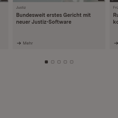
Justiz
Fr
Bundesweit erstes Gericht mit
R
neuer Justiz-Software
k
Mehr
Zu Kachel: 0
Zu Kachel: 3
Zu Kachel: 6
Zu Kachel: 9
Zu Kachel: 12