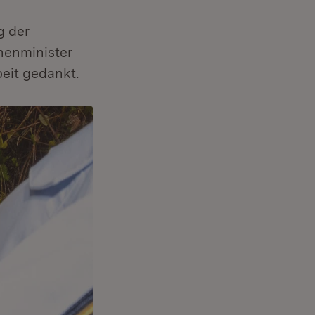
g der
nnenminister
eit gedankt.