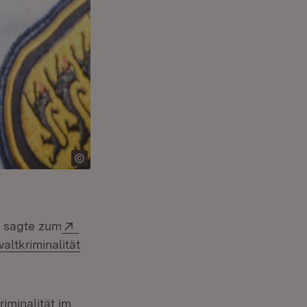
Extern:
l sagte zum
ltkriminalität
iminalität im