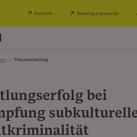
Extern:
Karriere
(Öffnet in neuem Fenster)
Extern:
Beteiligungsportal
(Öffnet
ngen
Pressemitteilung
tlungserfolg bei
pfung subkulturell
tkriminalität