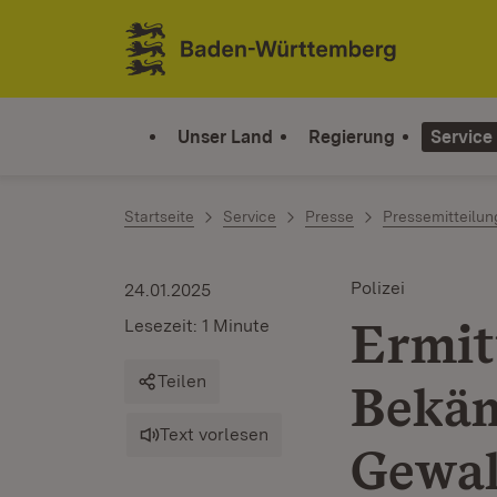
Zum Inhalt springen
Link zur Startseite
Unser Land
Regierung
Service
Startseite
Service
Presse
Pressemitteilu
Polizei
24.01.2025
Ermit
Lesezeit: 1 Minute
Teilen
Bekäm
Text vorlesen
Gewal