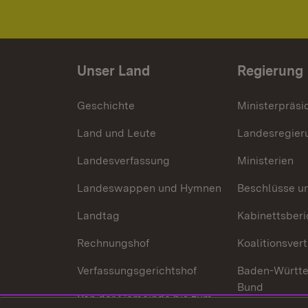
Unser Land
Regierung
Geschichte
Ministerpräsi
Land und Leute
Landesregier
Landesverfassung
Ministerien
Landeswappen und Hymnen
Beschlüsse u
Landtag
Kabinettsberi
Rechnungshof
Koalitionsver
Verfassungsgerichtshof
Baden-Württ
Bund
Von der Gemeinde bis zum