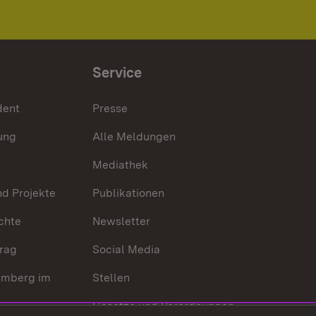
Service
dent
Presse
ung
Alle Meldungen
Mediathek
nd Projekte
Publikationen
chte
Newsletter
trag
Social Media
emberg im
Stellen
Gesetze und Verordnungen