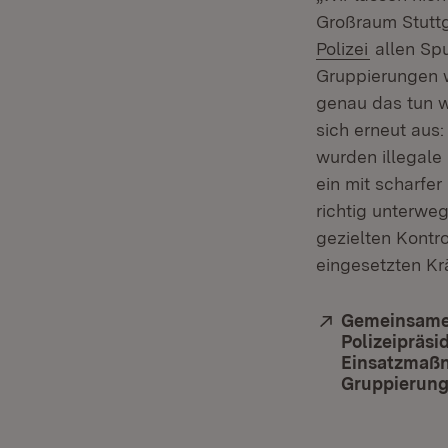
Großraum Stuttg
(Öffnet i
Polizei
allen Spu
Gruppierungen w
genau das tun wi
sich erneut aus
wurden illegale
ein mit scharfer
richtig unterwe
gezielten Kontro
eingesetzten Krä
Extern:
Gemeinsame 
Polizeipräs
Einsatzmaßn
Gruppierung