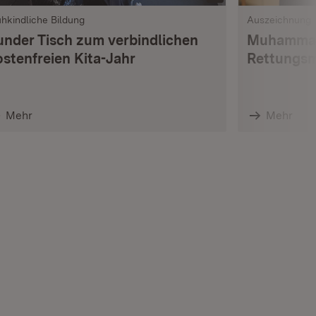
ühkindliche Bildung
Auszeichnung
under Tisch zum verbindlichen
Muhammad
ostenfreien Kita-Jahr
Rettungsm
Mehr
Mehr