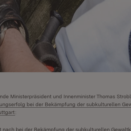
tende Ministerpräsident und Innenminister Thomas Strob
lungserfolg bei der Bekämpfung der subkulturellen Gewa
(Öffnet in neuem Fenster)
ttgart
:
ht nach bei der Bekämpfung der subkulturellen Gewaltkr