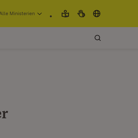
 in neuem Fenster)
Alle Ministerien
er