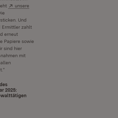
Extern:
geht
unsere
Die
rsticken. Und
Ermittler zahlt
d erneut
te Papiere sowie
r sind hier
aßnahmen mit
 allen
t.“
 des
ar 2025:
walttätigen