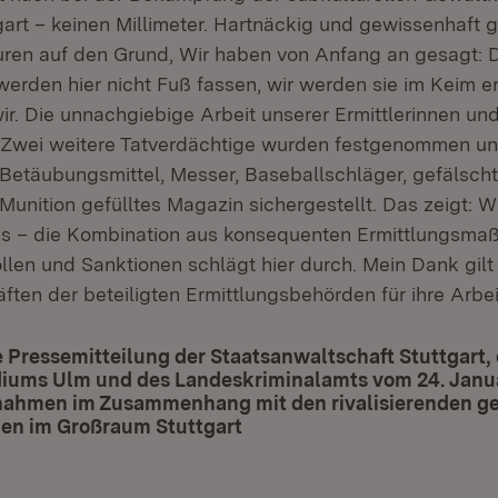
art – keinen Millimeter. Hartnäckig und gewissenhaft 
n neuem Fenster)
ren auf den Grund, Wir haben von Anfang an gesagt: 
erden hier nicht Fuß fassen, wir werden sie im Keim e
r. Die unnachgiebige Arbeit unserer Ermittlerinnen und 
: Zwei weitere Tatverdächtige wurden festgenommen un
 Betäubungsmittel, Messer, Baseballschläger, gefälsch
 Munition gefülltes Magazin sichergestellt. Das zeigt: Wi
gs – die Kombination aus konsequenten Ermittlungsm
llen und Sanktionen schlägt hier durch. Mein Dank gilt
ften der beteiligten Ermittlungsbehörden für ihre Arbei
Pressemitteilung der Staatsanwaltschaft Stuttgart,
idiums Ulm und des Landeskriminalamts vom 24. Janu
ahmen im Zusammenhang mit den rivalisierenden ge
en im Großraum Stuttgart
(Öffnet in neuem Fenster)