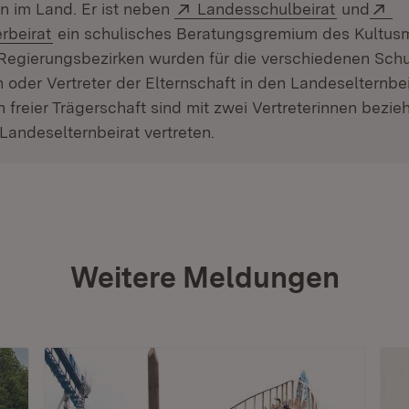
Extern:
(Öffnet i
Ex
n im Land. Er ist neben
Landesschulbeirat
und
(Öffnet in neuem Fenster)
rbeirat
ein schulisches Beratungsgremium des Kultusm
Regierungsbezirken wurden für die verschiedenen Schu
n oder Vertreter der Elternschaft in den Landeselternbe
n freier Trägerschaft sind mit zwei Vertreterinnen bezi
 Landeselternbeirat vertreten.
Weitere Meldungen