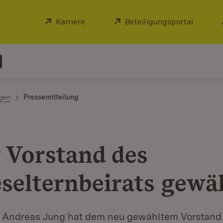
Extern:
Karriere
(Öffnet in neuem Fenster)
Extern:
Beteiligungsportal
(Öffnet
ngen
Pressemitteilung
 Vorstand des
selternbeirats gewä
r Andreas Jung hat dem neu gewähltem Vorstand