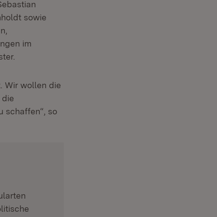
Sebastian
nholdt sowie
n,
ungen im
ter.
. Wir wollen die
 die
 schaffen“, so
ularten
litische