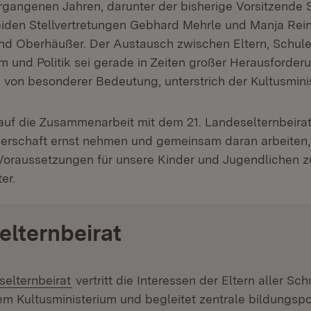
ergangenen Jahren, darunter der bisherige Vorsitzende 
eiden Stellvertretungen Gebhard Mehrle und Manja Rei
d Oberhäußer. Der Austausch zwischen Eltern, Schule
um und Politik sei gerade in Zeiten großer Herausforder
 von besonderer Bedeutung, unterstrich der Kultusminis
 auf die Zusammenarbeit mit dem 21. Landeselternbeirat
erschaft ernst nehmen und gemeinsam daran arbeiten,
oraussetzungen für unsere Kinder und Jugendlichen zu
er.
elternbeirat
:
(Öffnet in neuem Fenster)
elternbeirat
vertritt die Interessen der Eltern aller Sch
 Kultusministerium und begleitet zentrale bildungspo