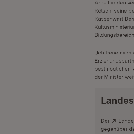
Arbeit in den v
Kölsch, seine b
Kassenwart Bern
Kultusministeri
Bildungsbereich
„Ich freue mich
Erziehungspartn
bestmöglichen V
der Minister weit
Landes
Extern
Der
Landes
gegenüber dem