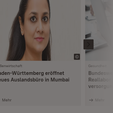
ßenwirtschaft
Gesundheit
aden-Württemberg eröffnet
Bundesweit
eues Auslandsbüro in Mumbai
Reallabor 
versorgun
Mehr
Mehr