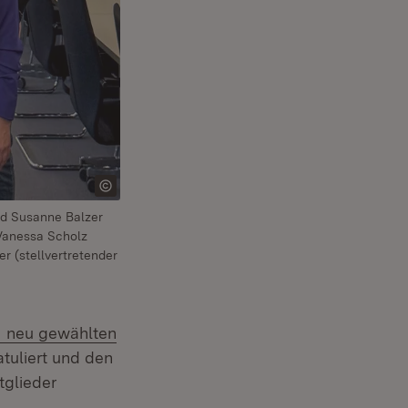
nd Susanne Balzer
 Vanessa Scholz
er (stellvertretender
Extern:
neu gewählten
euem Fenster)
tuliert und den
tglieder