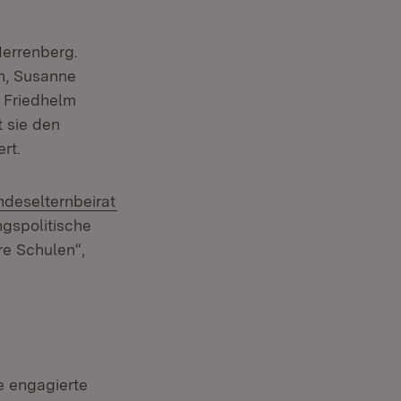
Herrenberg.
n, Susanne
t Friedhelm
 sie den
rt.
neuem Fenster)
ern:
(Öffnet in neuem Fenster)
ndeselternbeirat
ngspolitische
re Schulen“,
e engagierte