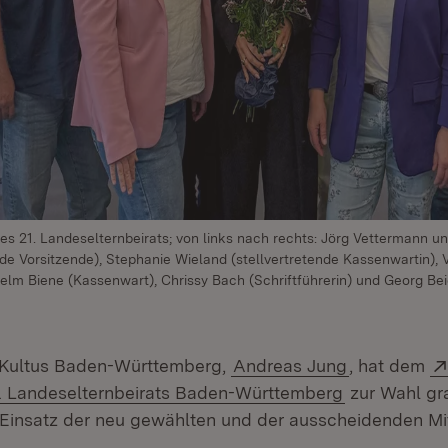
es 21. Landeselternbeirats; von links nach rechts: Jörg Vettermann u
nde Vorsitzende), Stephanie Wieland (stellvertretende Kassenwartin),
helm Biene (Kassenwart), Chrissy Bach (Schriftführerin) und Georg Bei
r Kultus Baden-Württemberg,
Andreas Jung
, hat dem
(Öffnet in n
. Landeselternbeirats Baden-Württemberg
zur Wahl gra
Einsatz der neu gewählten und der ausscheidenden Mi