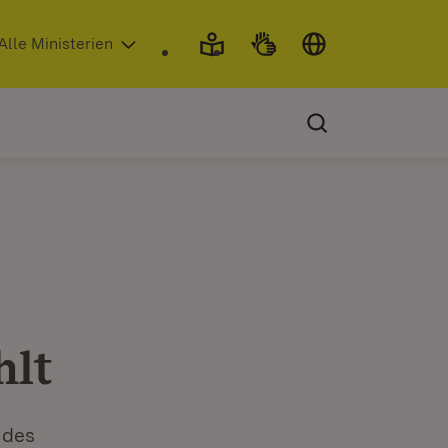
 in neuem Fenster)
Alle Ministerien
hlt
 des