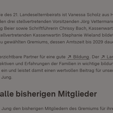
e des 21. Landeselternbeirats ist Vanessa Scholz aus 
n drei stellvertretenden Vorsitzenden Jörg Vetterman
g Beier sowie Schriftführerin Chrissy Bach, Kassenwar
tellvertretenden Kassenwartin Stephanie Wieland bildet
u gewählten Gremiums, dessen Amtszeit bis 2029 daue
Extern:
(Öffnet in 
Ext
erzichtbare Partner für eine gute
Bildung
. Der
La
ektiven und Erfahrungen der Familien in wichtige bildu
in und leistet damit einen wertvollen Beitrag für unse
r Jung.
alle bisherigen Mitglieder
 Jung den bisherigen Mitgliedern des Gremiums für ihr