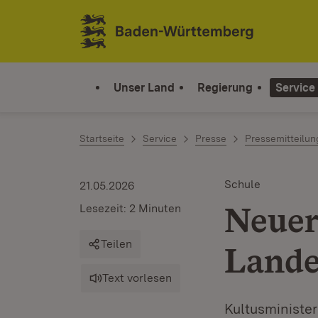
Zum Inhalt springen
Link zur Startseite
Unser Land
Regierung
Service
Startseite
Service
Presse
Pressemitteilu
Schule
21.05.2026
Neuer
Lesezeit: 2 Minuten
Teilen
Lande
Text vorlesen
Kultusministe