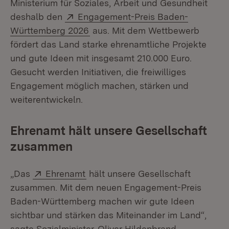
Ministerium für Soziales, Arbeit und Gesundheit
Extern:
deshalb den
Engagement-Preis Baden-
(Öffnet in neuem Fenster)
Württemberg 2026
aus. Mit dem Wettbewerb
fördert das Land starke ehrenamtliche Projekte
und gute Ideen mit insgesamt 210.000 Euro.
Gesucht werden Initiativen, die freiwilliges
Engagement möglich machen, stärken und
weiterentwickeln.
Ehrenamt hält unsere Gesellschaft
zusammen
Extern:
(Öffnet in neuem Fenster)
„Das
Ehrenamt
hält unsere Gesellschaft
zusammen. Mit dem neuen Engagement-Preis
Baden-Württemberg machen wir gute Ideen
sichtbar und stärken das Miteinander im Land“,
sagte Sozialminister
Oliver Hildenbrand
.