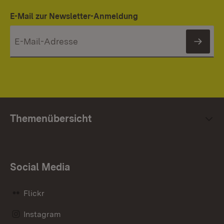
E-Mail zur Newsletter-Anmeldung
News
Themenübersicht
Social Media
Flickr
Instagram