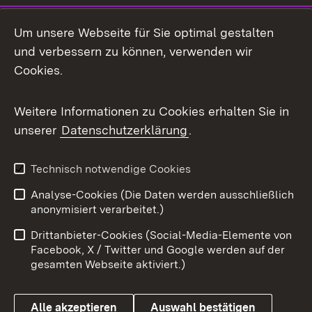
LinkedIn
Um unsere Webseite für Sie optimal gestalten
Mastodon
und verbessern zu können, verwenden wir
Cookies.
Messenger
Social Wall
Weitere Informationen zu Cookies erhalten Sie in
unserer
Datenschutzerklärung
.
X / Twitter
Youtube
Technisch notwendige Cookies
Analyse-Cookies (Die Daten werden ausschließlich
Zum 
anonymisiert verarbeitet.)
Impressum
Kontakt
Drittanbieter-Cookies (Social-Media-Elemente von
Benutzungshinweise
Barrierefreiheit
Facebook, X / Twitter und Google werden auf der
gesamten Webseite aktiviert.)
Datenschutz
Cookies
Alle akzeptieren
Auswahl bestätigen