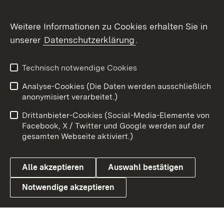
Social Wall
Weitere Informationen zu Cookies erhalten Sie in
unserer
Datenschutzerklärung
.
X / Twitter
Youtube
Technisch notwendige Cookies
Analyse-Cookies (Die Daten werden ausschließlich
Zum 
anonymisiert verarbeitet.)
Impressum
Kontakt
Drittanbieter-Cookies (Social-Media-Elemente von
Benutzungshinweise
Barrierefreiheit
Facebook, X / Twitter und Google werden auf der
gesamten Webseite aktiviert.)
Datenschutz
Cookies
Alle akzeptieren
Auswahl bestätigen
Notwendige akzeptieren
Link zum Landesportal