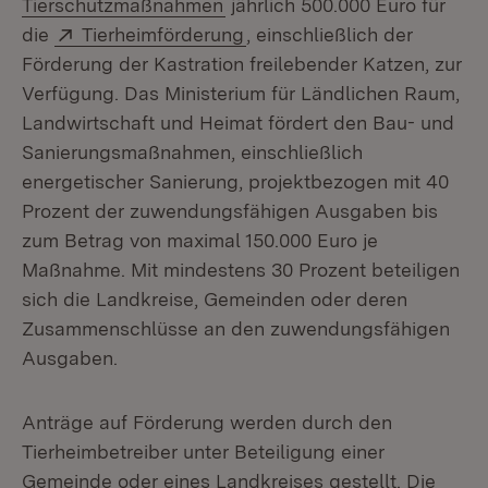
(Öffnet in neuem Fenster)
Tierschutzmaßnahmen
jährlich 500.000 Euro für
Extern:
(Öffnet in neuem Fenster)
die
Tierheimförderung
, einschließlich der
Förderung der Kastration freilebender Katzen, zur
Verfügung. Das Ministerium für Ländlichen Raum,
Landwirtschaft und Heimat fördert den Bau- und
Sanierungsmaßnahmen, einschließlich
energetischer Sanierung, projektbezogen mit 40
Prozent der zuwendungsfähigen Ausgaben bis
zum Betrag von maximal 150.000 Euro je
Maßnahme. Mit mindestens 30 Prozent beteiligen
sich die Landkreise, Gemeinden oder deren
Zusammenschlüsse an den zuwendungsfähigen
Ausgaben.
Anträge auf Förderung werden durch den
Tierheimbetreiber unter Beteiligung einer
Gemeinde oder eines Landkreises gestellt. Die