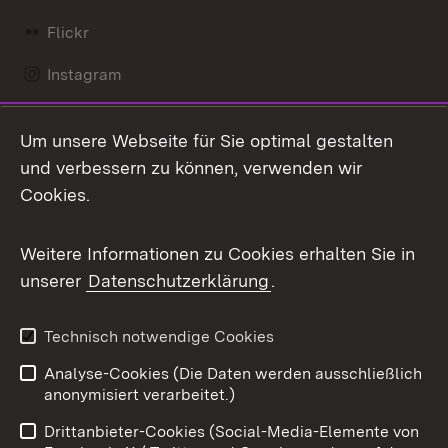
Flickr
Instagram
LinkedIn
Um unsere Webseite für Sie optimal gestalten
Mastodon
und verbessern zu können, verwenden wir
Cookies.
Messenger
Social Wall
Weitere Informationen zu Cookies erhalten Sie in
unserer
Datenschutzerklärung
.
X / Twitter
Youtube
Technisch notwendige Cookies
Analyse-Cookies (Die Daten werden ausschließlich
Zum 
anonymisiert verarbeitet.)
Impressum
Kontakt
Drittanbieter-Cookies (Social-Media-Elemente von
Benutzungshinweise
Barrierefreiheit