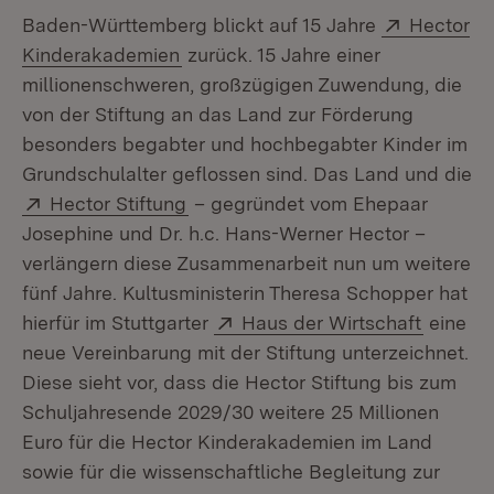
Extern:
Baden-Württemberg blickt auf 15 Jahre
Hector
(Öffnet in neuem Fenster)
Kinderakademien
zurück. 15 Jahre einer
millionenschweren, großzügigen Zuwendung, die
von der Stiftung an das Land zur Förderung
besonders begabter und hochbegabter Kinder im
Grundschulalter geflossen sind. Das Land und die
Extern:
(Öffnet in neuem Fenster)
Hector Stiftung
– gegründet vom Ehepaar
Josephine und Dr. h.c. Hans-Werner Hector –
verlängern diese Zusammenarbeit nun um weitere
fünf Jahre. Kultusministerin Theresa Schopper hat
Extern:
(Öffnet
hierfür im Stuttgarter
Haus der Wirtschaft
eine
neue Vereinbarung mit der Stiftung unterzeichnet.
Diese sieht vor, dass die Hector Stiftung bis zum
Schuljahresende 2029/30 weitere 25 Millionen
Euro für die Hector Kinderakademien im Land
sowie für die wissenschaftliche Begleitung zur