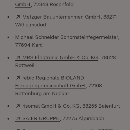
(Öffnet in neuem Fenster)
GmbH
, 72348 Rosenfeld
Extern:
(Öffnet in n
Metzger Bauunternehmen GmbH
, 88271
Wilhelmsdorf
Michael Schneider Schornsteinfegermeister,
77694 Kehl
Extern:
(Öffnet in ne
MRS Electronic GmbH & Co. KG
, 78628
Rottweil
Extern:
rebio Regionale BIOLAND
(Öffnet in neuem F
Erzeugergemeinschaft GmbH
, 72108
Rottenburg am Neckar
Extern:
(Öffnet in neuem Fen
risomat GmbH & Co. KG
, 88255 Baienfurt
Extern:
(Öffnet in neuem Fenster)
SAIER GRUPPE
, 72275 Alpirsbach
Extern:
(Öffnet in neu