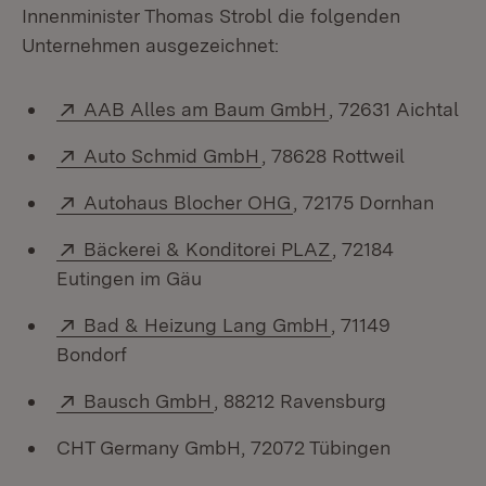
Innenminister Thomas Strobl die folgenden
Unternehmen ausgezeichnet:
Extern:
(Öffnet in neuem 
AAB Alles am Baum GmbH
, 72631 Aichtal
Extern:
(Öffnet in neuem Fenster
Auto Schmid GmbH
, 78628 Rottweil
Extern:
(Öffnet in neuem Fens
Autohaus Blocher OHG
, 72175 Dornhan
Extern:
(Öffnet in neuem 
Bäckerei & Konditorei PLAZ
, 72184
Eutingen im Gäu
Extern:
(Öffnet in neuem 
Bad & Heizung Lang GmbH
, 71149
Bondorf
Extern:
(Öffnet in neuem Fenster)
Bausch GmbH
, 88212 Ravensburg
CHT Germany GmbH, 72072 Tübingen