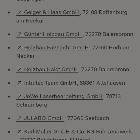
Extern:
(Öffnet in neuem Fenste
Geiger & Haas GmbH
, 72108 Rottenburg
am Neckar
Extern:
(Öffnet in neuem Fenst
Günter Holzbau GmbH
, 72270 Baiersbronn
Extern:
(Öffnet in neuem Fe
Holzbau Faßnacht GmbH
, 72160 Horb am
Neckar
Extern:
(Öffnet in neuem Fenste
Holzbau Haist GmbH
, 72270 Baiersbronn
Extern:
(Öffnet in neuem Fenster
Intratec Team GmbH
, 88361 Altshausen
Extern:
(Öffnet in neu
JöWe Laserbearbeitung GmbH
, 78713
Schramberg
Extern:
(Öffnet in neuem Fenster)
JULABO GmbH
, 77960 Seelbach
Extern:
Karl Müller GmbH & Co. KG Fahrzeugwerk
(Öffnet in neuem Fenster)
, 72270 Baiersbronn-Mitteltal