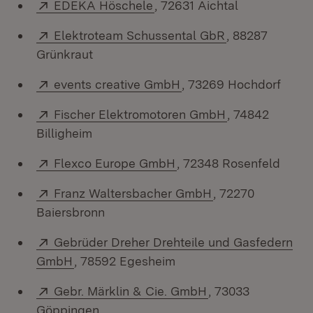
Extern:
(Öffnet in neuem Fenster)
EDEKA Höschele
, 72631 Aichtal
Extern:
(Öffnet in neu
Elektroteam Schussental GbR
, 88287
Grünkraut
Extern:
(Öffnet in neuem Fenst
events creative GmbH
, 73269 Hochdorf
Extern:
(Öffnet in neu
Fischer Elektromotoren GmbH
, 74842
Billigheim
Extern:
(Öffnet in neuem Fenste
Flexco Europe GmbH
, 72348 Rosenfeld
Extern:
(Öffnet in neuem 
Franz Waltersbacher GmbH
, 72270
Baiersbronn
Extern:
Gebrüder Dreher Drehteile und Gasfedern
(Öffnet in neuem Fenster)
GmbH
, 78592 Egesheim
Extern:
(Öffnet in neuem F
Gebr. Märklin & Cie. GmbH
, 73033
Göppingen