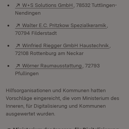
Extern:
(Öffnet in neuem Fenste
W+S Solutions GmbH
, 78532 Tuttlingen-
Nendingen
Extern:
(Öffnet i
Walter E.C. Pritzkow Spezialkeramik
,
70794 Filderstadt
Extern:
(Öffnet 
Winfried Riegger GmbH Haustechnik
,
72108 Rottenburg am Neckar
Extern:
(Öffnet in neuem Fe
Wörner Raumausstattung
, 72793
Pfullingen
Hilfsorganisationen und Kommunen hatten
Vorschläge eingereicht, die vom Ministerium des
Inneren, für Digitalisierung und Kommunen
ausgewertet wurden.