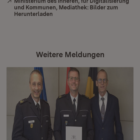
Extern:
Ministerium des Inneren, für Digitalisierung
und Kommunen, Mediathek: Bilder zum
Herunterladen
(Öffnet in neuem Fenster)
Weitere Meldungen