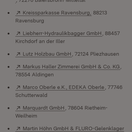
Extern:
(Öffnet in neuem
Kreissparkasse Ravensburg,
88213
Ravensburg
Extern:
(Öffnet in n
Liebherr-Hydraulikbagger GmbH
, 88457
Kirchdorf an der Iller
Extern:
(Öffnet in neuem Fenster
Lutz Holzbau GmbH
, 72124 Pliezhausen
Extern:
(Öff
Markus Haller Zimmerei GmbH & Co. KG
,
78554 Aldingen
Extern:
(Öffnet in 
Marco Oberle e.K., EDEKA Oberle
, 77746
Schutterwald
Extern:
(Öffnet in neuem Fenster)
Marquardt GmbH
, 78604 Rietheim-
Weilheim
Extern:
Martin Höhn GmbH & FLURO-Gelenklager