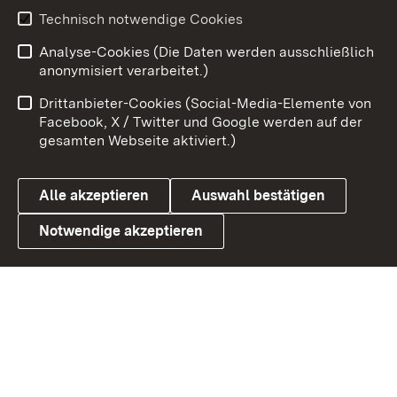
Youtube
Technisch notwendige Cookies
Analyse-Cookies (Die Daten werden ausschließlich
Zum 
anonymisiert verarbeitet.)
Impressum
Kontakt
Drittanbieter-Cookies (Social-Media-Elemente von
Benutzungshinweise
Barrierefreiheit
Facebook, X / Twitter und Google werden auf der
gesamten Webseite aktiviert.)
Datenschutz
Cookies
Alle akzeptieren
Auswahl bestätigen
Notwendige akzeptieren
Link zum Landesportal