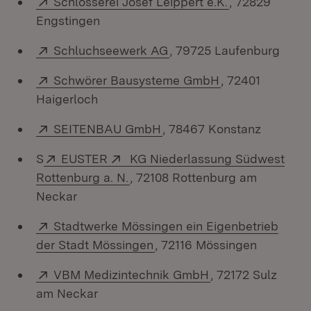
Schlosserei Josef Leippert e.K.
, 72829
Engstingen
Extern:
(Öffnet in neuem Fenster
Schluchseewerk AG
, 79725 Laufenburg
Extern:
(Öffnet in neue
Schwörer Bausysteme GmbH
, 72401
Haigerloch
Extern:
(Öffnet in neuem Fenster)
SEITENBAU GmbH
, 78467 Konstanz
Extern:
(Öffnet in neuem Fenster)
Extern:
S
EUSTER
KG Niederlassung Südwest
(Öffnet in neuem Fenster)
Rottenburg a. N.
, 72108 Rottenburg am
Neckar
Extern:
Stadtwerke Mössingen ein Eigenbetrieb
(Öffnet in neuem Fenster)
der Stadt Mössingen
, 72116 Mössingen
Extern:
(Öffnet in neuem 
VBM Medizintechnik GmbH
, 72172 Sulz
am Neckar