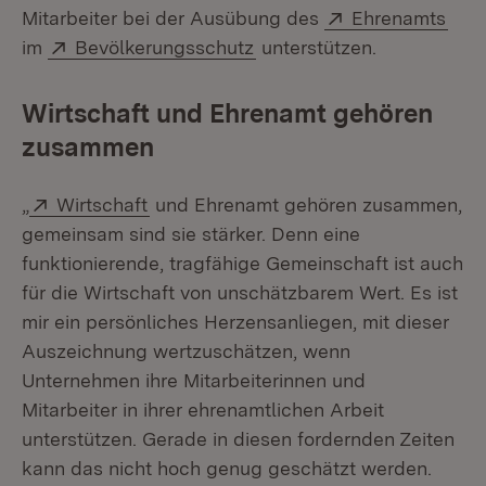
Extern:
(Öff
Mitarbeiter bei der Ausübung des
Ehrenamts
Extern:
(Öffnet in neuem Fenster)
im
Bevölkerungsschutz
unterstützen.
Wirtschaft und Ehrenamt gehören
zusammen
Extern:
(Öffnet in neuem Fenster)
„
Wirtschaft
und Ehrenamt gehören zusammen,
gemeinsam sind sie stärker. Denn eine
funktionierende, tragfähige Gemeinschaft ist auch
für die Wirtschaft von unschätzbarem Wert. Es ist
mir ein persönliches Herzensanliegen, mit dieser
Auszeichnung wertzuschätzen, wenn
Unternehmen ihre Mitarbeiterinnen und
Mitarbeiter in ihrer ehrenamtlichen Arbeit
unterstützen. Gerade in diesen fordernden Zeiten
kann das nicht hoch genug geschätzt werden.