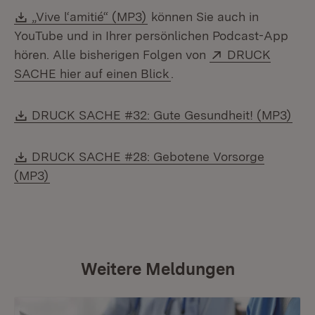
Download:
(Öffnet in neuem Fenster)
„Vive l‘amitié“ (MP3)
können Sie auch in
YouTube und in Ihrer persönlichen Podcast-App
Extern:
hören. Alle bisherigen Folgen von
DRUCK
(Öffnet in neuem Fenster
SACHE hier auf einen Blick
.
Download:
(Öff
DRUCK SACHE #32: Gute Gesundheit! (MP3)
Download:
DRUCK SACHE #28: Gebotene Vorsorge
(Öffnet in neuem Fenster)
(MP3)
Weitere Meldungen