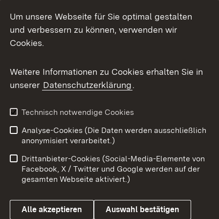
LinkedIn
Um unsere Webseite für Sie optimal gestalten
Mastodon
und verbessern zu können, verwenden wir
Cookies.
Messenger
Social Wall
Weitere Informationen zu Cookies erhalten Sie in
unserer
Datenschutzerklärung
.
X / Twitter
Youtube
Technisch notwendige Cookies
Analyse-Cookies (Die Daten werden ausschließlich
Zum 
anonymisiert verarbeitet.)
Impressum
Kontakt
Drittanbieter-Cookies (Social-Media-Elemente von
Benutzungshinweise
Barrierefreiheit
Facebook, X / Twitter und Google werden auf der
gesamten Webseite aktiviert.)
Datenschutz
Cookies
Alle akzeptieren
Auswahl bestätigen