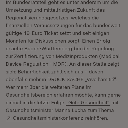
Im Bundesratsteil geht es unter anderem um die
Umsetzung und mittelfristigen Zukunft des
Regionalisierungsgesetzes, welches die
finanziellen Voraussetzungen für das bundesweit
gültige 49-Euro-Ticket setzt und seit einigen
Monaten für Diskussionen sorgt. Einen Erfolg
erzielte Baden-Württemberg bei der Regelung
zur Zertifizierung von Medizinprodukten (Medical
Device Regulation - MDR). An dieser Stelle zeigt
sich: Beharrlichkeit zahlt sich aus – davon
ebenfalls mehr in DRUCK SACHE „Vive l’amitié“.
Wer mehr über die weiteren Pläne im
Gesundheitsbereich erfahren möchte, kann gerne
einmal in die letzte Folge
„Gute Gesundheit“
mit
Gesundheitsminister Manne Lucha zum Thema
Extern:
(Öffnet in neuem F
Gesundheitsministerkonferenz
reinhören.