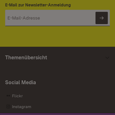
E-Mail zur Newsletter-Anmeldung
News
Themenübersicht
Social Media
Flickr
Instagram