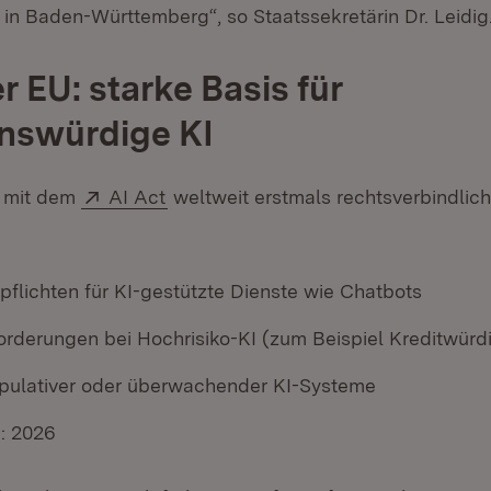
 in Baden-Württemberg“, so Staatssekretärin Dr. Leidig
r EU: starke Basis für
nswürdige KI
Extern:
(Öffnet in neuem Fenster)
U mit dem
AI Act
weltweit erstmals rechtsverbindlic
pflichten für KI-gestützte Dienste wie Chatbots
orderungen bei Hochrisiko-KI (zum Beispiel Kreditwürd
pulativer oder überwachender KI-Systeme
n: 2026