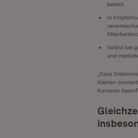
betont.
In Empfehlu
verantwortun
Mitarbeitend
Selbst bei 
und implizi
„Dass Diskrimini
Kleinen passiert
Karrieren beein
Gleichze
insbeson