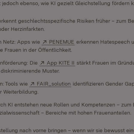
 jedoch ebenso, wie KI gezielt Gleichstellung fördern 
erkennt geschlechtsspezifische Risiken früher – zum Be
der Herzinfarkten.
Extern:
(Öffnet in neuem Fenste
im Netz: Apps wie
PENEMUE
erkennen Hatespeech u
 Frauen in der Öffentlichkeit.
Extern:
(Öffnet in neuem Fenste
nförderung: Die
App KITE II
stärkt Frauen im Grün
diskriminierende Muster.
Extern:
(Öffnet in neuem Fenster)
: Tools wie
FAIR_solution
identifizieren Gender Gap
r Weiterbildung.
rch KI entstehen neue Rollen und Kompetenzen – zum Be
zialwissenschaft – Bereiche mit hohen Frauenanteilen.
stellung nach vorne bringen – wenn wir sie bewusst ei