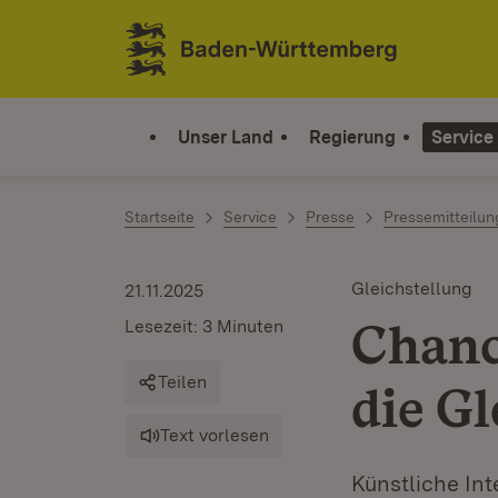
Zum Inhalt springen
Link zur Startseite
Unser Land
Regierung
Service
Startseite
Service
Presse
Pressemitteilu
Gleichstellung
21.11.2025
Chanc
Lesezeit: 3 Minuten
Teilen
die Gl
Text vorlesen
Künstliche In