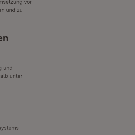
Umsetzung vor
en und zu
en
ng und
alb unter
esystems