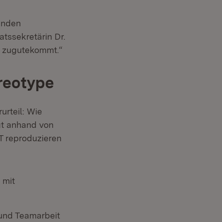
anden
atssekretärin Dr.
g zugutekommt.“
ereotype
urteil: Wie
gt anhand von
 reproduzieren
 mit
und Teamarbeit