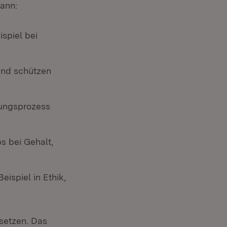
kann:
ispiel bei
r)
nd schützen
r)
dungsprozess
s bei Gehalt,
ispiel in Ethik,
nsetzen. Das