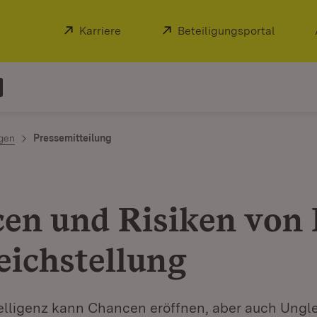
Extern:
Karriere
(Öffnet in neuem Fenster)
Extern:
Beteiligungsportal
(Öffnet
ngen
Pressemitteilung
en und Risiken von 
eichstellung
telligenz kann Chancen eröffnen, aber auch Ungl