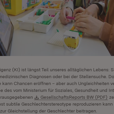
ligenz (KI) ist längst Teil unseres alltäglichen Lebens: S
 medizinischen Diagnosen oder bei der Stellensuche. Do
Sie kann Chancen eröffnen – aber auch Ungleichheiten ve
 des vom Ministerium für Soziales, Gesundheit und In
Download:
(Öf
erausgegebenen
GesellschaftsReports BW (PDF)
ze
lbst subtile Geschlechterstereotype reproduzieren kan
 zur Gleichstellung der Geschlechter beitragen.