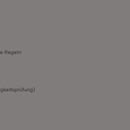
.
he Regeln
igkeitsprüfung)