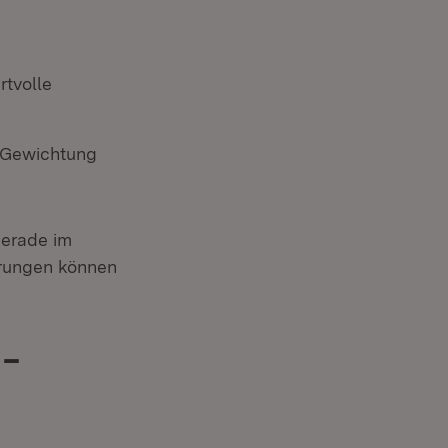
rtvolle
, Gewichtung
gerade im
errungen können
 –