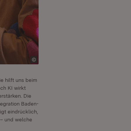
ie hilft uns beim
ch KI wirkt
rstärken. Die
tegration Baden-
fnet in neuem Fenster)
igt eindrücklich,
n – und welche