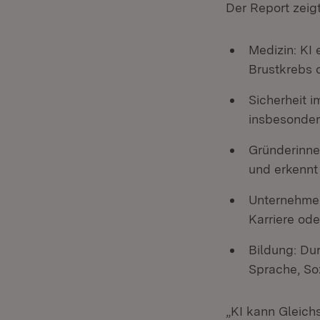
Der Report zeigt
Medizin: KI 
Brustkrebs o
Sicherheit 
insbesondere
Gründerinne
und erkennt 
Unternehmen
Karriere ode
Bildung: Du
Sprache, So
„KI kann Gleich