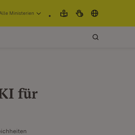
 in neuem Fenster)
Alle Ministerien
KI für
eichheiten