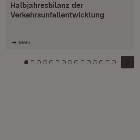
Halbjahresbilanz der
Verkehrsunfallentwicklung
Mehr
Zu Kachel: 0
Zu Kachel: 1
Zu Kachel: 2
Zu Kachel: 3
Zu Kachel: 4
Zu Kachel: 5
Zu Kachel: 6
Zu Kachel: 7
Zu Kachel: 8
Zu Kachel: 9
Zu Kachel: 10
Zu Kachel: 11
Zu Kachel: 12
Zu Kachel: 1
Zu Kachel