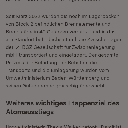
Seit März 2022 wurden die noch im Lagerbecken
von Block 2 befindlichen Brennelemente und
Brennstäbe in 40 Castoren verpackt und in das
am Standort befindliche staatliche Zwischenlager
Extern:
der
BGZ Gesellschaft für Zwischenlagerung
(Öffnet in neuem Fenster)
mbH
transportiert und eingelagert. Der gesamte
Prozess der Beladung der Behälter, die
Transporte und die Einlagerung wurden vom
Umweltministerium Baden-Württemberg und
seinen Gutachtern engmaschig überwacht.
Weiteres wichtiges Etappenziel des
Atomausstiegs
Umweltministerin Thekla Walker betont: „Damit ist