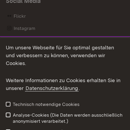
Social Media
Flickr
Instagram
LinkedIn
Um unsere Webseite für Sie optimal gestalten
Mastodon
und verbessern zu können, verwenden wir
Cookies.
Messenger
Social Wall
Weitere Informationen zu Cookies erhalten Sie in
unserer
Datenschutzerklärung
.
X / Twitter
Youtube
Technisch notwendige Cookies
Analyse-Cookies (Die Daten werden ausschließlich
Zum 
anonymisiert verarbeitet.)
Impressum
Kontakt