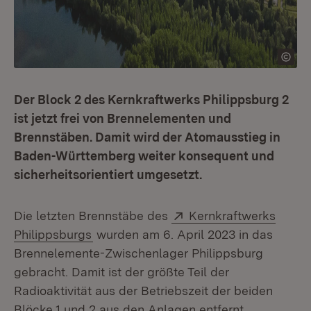
Der Block 2 des Kernkraftwerks Philippsburg 2
ist jetzt frei von Brennelementen und
Brennstäben. Damit wird der Atomausstieg in
Baden-Württemberg weiter konsequent und
sicherheitsorientiert umgesetzt.
Extern:
Die letzten Brennstäbe des
Kernkraftwerks
(Öffnet in neuem Fenster)
Philippsburgs
wurden am 6. April 2023 in das
Brennelemente-Zwischenlager Philippsburg
gebracht. Damit ist der größte Teil der
Radioaktivität aus der Betriebszeit der beiden
Blöcke 1 und 2 aus den Anlagen entfernt.