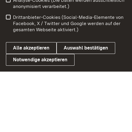
Analyse-Cookies (Die Daten werden ausschließlich
Zum 
anonymisiert verarbeitet.)
Impressum
Kontakt
Drittanbieter-Cookies (Social-Media-Elemente von
Benutzungshinweise
Barrierefreiheit
Facebook, X / Twitter und Google werden auf der
gesamten Webseite aktiviert.)
Datenschutz
Cookies
Alle akzeptieren
Auswahl bestätigen
Notwendige akzeptieren
Link zum Landesportal