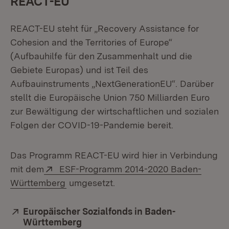
REACT-EU
REACT-EU steht für „Recovery Assistance for
Cohesion and the Territories of Europe“
(Aufbauhilfe für den Zusammenhalt und die
Gebiete Europas) und ist Teil des
Aufbauinstruments „NextGenerationEU“. Darüber
stellt die Europäische Union 750 Milliarden Euro
zur Bewältigung der wirtschaftlichen und sozialen
Folgen der COVID-19-Pandemie bereit.
Das Programm REACT-EU wird hier in Verbindung
Extern:
mit dem
ESF-Programm 2014-2020 Baden-
(Öffnet in neuem Fenster)
Württemberg
umgesetzt.
Extern:
Europäischer Sozialfonds in Baden-
Württemberg
(Öffnet in neuem Fenster)