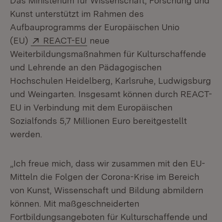
Das Ministerium für Wissenschaft, Forschung und
Kunst unterstützt im Rahmen des
Aufbauprogramms der Europäischen Unio
Extern:
(Öffnet in neuem Fenster)
(EU)
REACT-EU
neue
Weiterbildungsmaßnahmen für Kulturschaffende
und Lehrende an den Pädagogischen
Hochschulen Heidelberg, Karlsruhe, Ludwigsburg
und Weingarten. Insgesamt können durch REACT-
EU in Verbindung mit dem Europäischen
Sozialfonds 5,7 Millionen Euro bereitgestellt
werden.
„Ich freue mich, dass wir zusammen mit den EU-
Mitteln die Folgen der Corona-Krise im Bereich
von Kunst, Wissenschaft und Bildung abmildern
können. Mit maßgeschneiderten
Fortbildungsangeboten für Kulturschaffende und