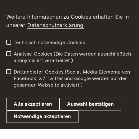
Messenger
Social Wall
Weitere Informationen zu Cookies erhalten Sie in
unserer
Datenschutzerklärung
.
X / Twitter
Youtube
Technisch notwendige Cookies
Analyse-Cookies (Die Daten werden ausschließlich
Zum 
anonymisiert verarbeitet.)
Impressum
Kontakt
Drittanbieter-Cookies (Social-Media-Elemente von
Benutzungshinweise
Barrierefreiheit
Facebook, X / Twitter und Google werden auf der
gesamten Webseite aktiviert.)
Datenschutz
Cookies
Alle akzeptieren
Auswahl bestätigen
Notwendige akzeptieren
Link zum Landesportal