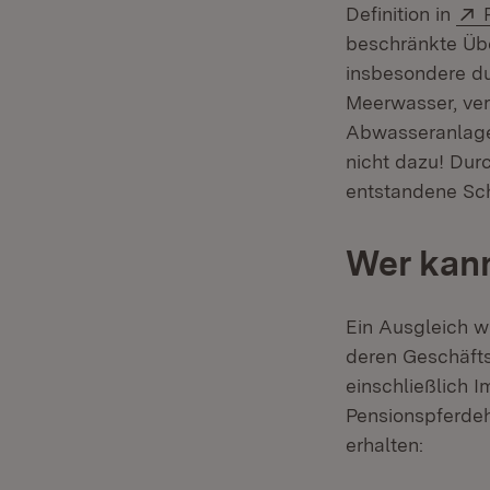
Definition in
beschränkte Üb
insbesondere du
Meerwasser, ve
Abwasseranlage
nicht dazu! Dur
entstandene Sc
Wer kann
Ein Ausgleich 
deren Geschäfts
einschließlich I
Pensionspferdeh
erhalten: