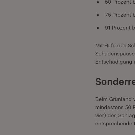
50 Prozent b
75 Prozent 
91 Prozent 
Mit Hilfe des 
Schadenspausch
Entschädigung 
Sonderr
Beim Grünland w
mindestens 50 P
vier) des Schla
entsprechende 