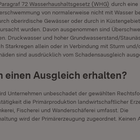
Extern:
(Öffnet in 
Paragraf 72 Wasserhaushaltsgesetz (WHG)
durch eine 
erschwemmung von normalerweise nicht mit Wasser b
rch oberirdische Gewässer oder durch in Küstengebie
rursacht wurden. Davon ausgenommen sind Übersch
n. Druckwasser und hoher Grundwasserstand/Staunä
ch Starkregen allein oder in Verbindung mit Sturm und
häden sind ausdrücklich vom Schadensausgleich ausg
 einen Ausgleich erhalten?
wird Unternehmen unbeschadet der gewählten Rechtsfo
tätigkeit die Primärproduktion landwirtschaftlicher Er
mkerei, Fischerei und Wanderschäferei umfasst. Die
altung wird der Primärerzeugung zugeordnet. Keinen 