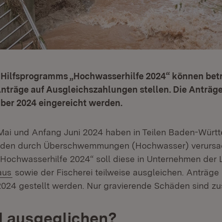
Hilfsprogramms „Hochwasserhilfe 2024“ können betr
träge auf Ausgleichszahlungen stellen. Die Anträge
ber 2024 eingereicht werden.
Mai und Anfang Juni 2024 haben in Teilen Baden-Würt
äden durch Überschwemmungen (Hochwasser) verursa
Hochwasserhilfe 2024“ soll diese in Unternehmen der 
(Öffnet in neuem Fenster)
aus
sowie der Fischerei teilweise ausgleichen. Anträge
024 gestellt werden. Nur gravierende Schäden sind zu
d ausgeglichen?