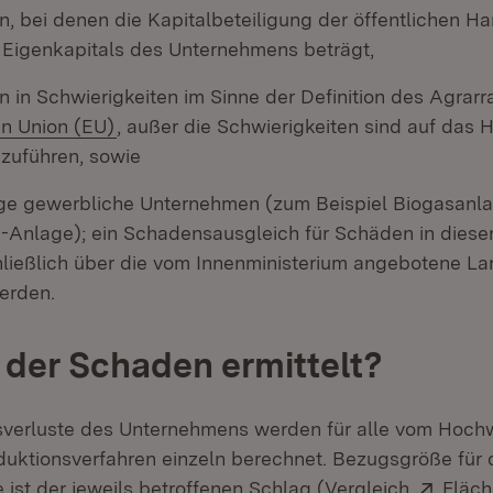
, bei denen die Kapitalbeteiligung der öffentlichen H
 Eigenkapitals des Unternehmens beträgt,
 in Schwierigkeiten im Sinne der Definition des Agrar
(Öffnet in neuem Fenster)
n Union (EU)
, außer die Schwierigkeiten sind auf das
zuführen, sowie
ge gewerbliche Unternehmen (zum Beispiel Biogasanla
k-Anlage); ein Schadensausgleich für Schäden in dies
ließlich über die vom Innenministerium angebotene La
erden.
 der Schaden ermittelt?
verluste des Unternehmens werden für alle vom Hoch
duktionsverfahren einzeln berechnet. Bezugsgröße für 
Exter
 ist der jeweils betroffenen Schlag (Vergleich
Fläch