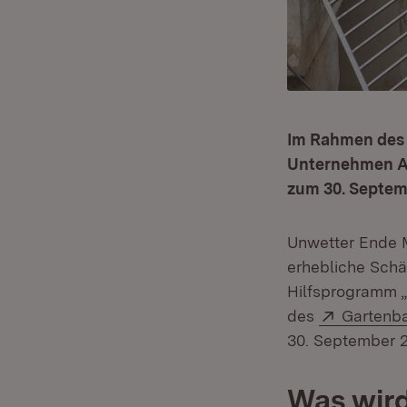
Im Rahmen des 
Unternehmen An
zum 30. Septem
Unwetter Ende 
erhebliche Sch
Hilfsprogramm „
Extern:
des
Gartenb
30. September 2
Was wir