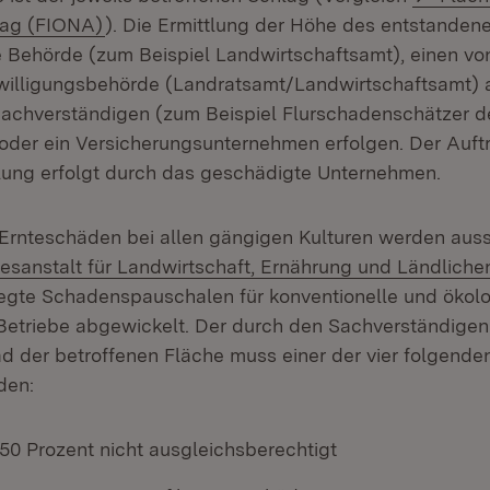
(Öffnet in neuem Fenster)
rag (FIONA)
). Die Ermittlung der Höhe des entstande
 Behörde (zum Beispiel Landwirtschaftsamt), einen vo
willigungsbehörde (Landratsamt/Landwirtschaftsamt) 
achverständigen (zum Beispiel Flurschadenschätzer d
oder ein Versicherungsunternehmen erfolgen. Der Auft
ung erfolgt durch das geschädigte Unternehmen.
rnteschäden bei allen gängigen Kulturen werden auss
n:
esanstalt für Landwirtschaft, Ernährung und Ländlich
legte Schadenspauschalen für konventionelle und ökol
Betriebe abgewickelt. Der durch den Sachverständigen 
 der betroffenen Fläche muss einer der vier folgende
den:
50 Prozent nicht ausgleichsberechtigt