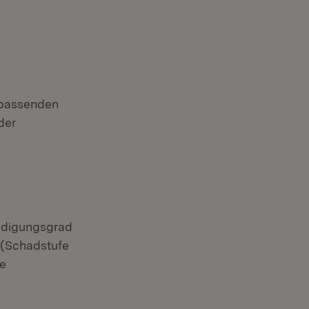
 passenden
der
ädigungsgrad
 (Schadstufe
ie