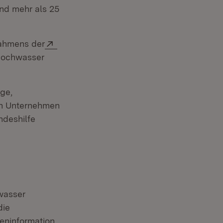
and mehr als 25
Extern:
rahmens der
 Hochwasser
ge,
en Unternehmen
ndeshilfe
wasser
die
n:
eninformation