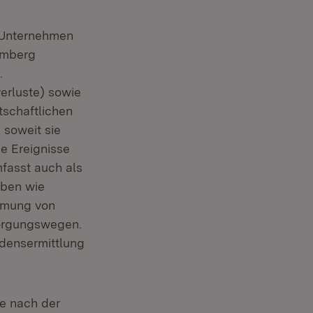
e Unternehmen
emberg
.
erluste) sowie
tschaftlichen
soweit sie
e Ereignisse
fasst auch als
aben wie
äumung von
sorgungswegen.
densermittlung
e nach der