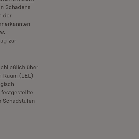
nen Schadens
n der
anerkannten
es
rag zur
chließlich über
(Öffnet in neuem Fenster)
en Raum (LEL)
ogisch
festgestellte
n Schadstufen