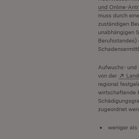
und Online-Ant
muss durch eine
zuständigen Be
unabhängigen S
Berufsstandes) 
Schadensermittl
Aufwuchs- und E
Exter
von der
Land
regional festge
wirtschaftende 
Schädigungsgrad
zugeordnet wer
weniger als 