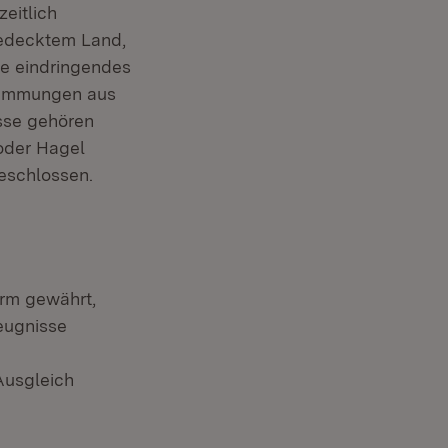
neuem Fenster)
zeitlich
edecktem Land,
te eindringendes
wemmungen aus
sse gehören
/oder Hagel
eschlossen.
rm gewährt,
zeugnisse
Ausgleich