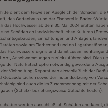
ilfe dient dem teilweisen Ausgleich der Schäden, di
aft, des Gartenbaus und der Fischerei in Baden-Württ
ch das Hochwasser ab dem 30. Mai 2024 erlitten haben
 sind Schäden an landwirtschaftlichen Kulturen (Erntev
schaftsgebäuden, Einrichtungen und Anlagen, landwir
eräten sowie am Tierbestand und an Lagerbeständen, 
f das Hochwasserereignis und damit zusammenhängend
el Ab-, Anschwemmungen zurückzuführen sind. Dies um
olge der Naturkatastrophe notwendig gewordene Ausg
n der Viehhaltung, Reparaturen einschließlich der Ber
nd Gebäudeflächen sowie der Instandsetzung von Ver
ichsfähig sind auch die im Zusammenhang mit der Scha
sgaben (Schätz- beziehungsweise Gutachterkosten).
schäden werden ausschließlich Schäden anerkannt, di