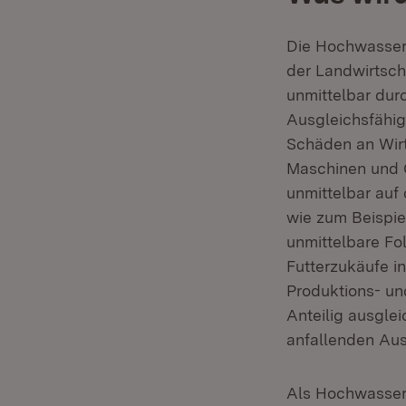
Die Hochwasserh
der Landwirtsch
unmittelbar dur
Ausgleichsfähig
Schäden an Wirt
Maschinen und G
unmittelbar au
wie zum Beispi
unmittelbare F
Futterzukäufe i
Produktions- u
Anteilig ausgle
anfallenden Au
Als Hochwasser