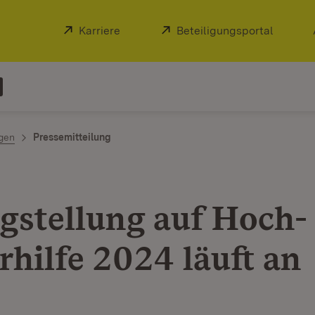
Extern:
Karriere
(Öffnet in neuem Fenster)
Extern:
Beteiligungsportal
(Öffnet
ngen
Pressemitteilung
gstellung auf Hoch­
rhilfe 2024 läuft an