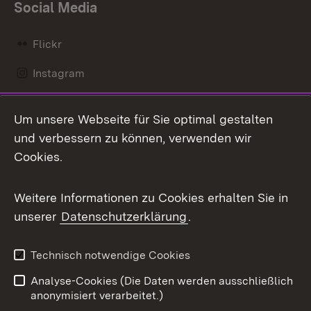
Social Media
Flickr
Instagram
LinkedIn
Um unsere Webseite für Sie optimal gestalten
Mastodon
und verbessern zu können, verwenden wir
Cookies.
Messenger
Social Wall
Weitere Informationen zu Cookies erhalten Sie in
unserer
Datenschutzerklärung
.
X / Twitter
Youtube
Technisch notwendige Cookies
Analyse-Cookies (Die Daten werden ausschließlich
Zum 
anonymisiert verarbeitet.)
Impressum
Kontakt