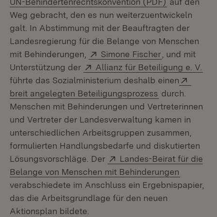
(Öffnet in n
UN-Behindertenrechtskonvention (PDF)
auf den
Weg gebracht, den es nun weiterzuentwickeln
galt. In Abstimmung mit der Beauftragten der
Landesregierung für die Belange von Menschen
Extern:
(Öffnet in ne
mit Behinderungen,
Simone Fischer
, und mit
Extern:
(Öf
Unterstützung der
Allianz für Beteiligung e. V.
Extern
führte das Sozialministerium deshalb einen
(Öffnet in neu
breit angelegten Beteiligungsprozess
durch.
Menschen mit Behinderungen und Vertreterinnen
und Vertreter der Landesverwaltung kamen in
unterschiedlichen Arbeitsgruppen zusammen,
formulierten Handlungsbedarfe und diskutierten
Extern:
Lösungsvorschläge. Der
Landes-Beirat für die
(Öffnet i
Belange von Menschen mit Behinderungen
verabschiedete im Anschluss ein Ergebnispapier,
das die Arbeitsgrundlage für den neuen
Aktionsplan bildete.