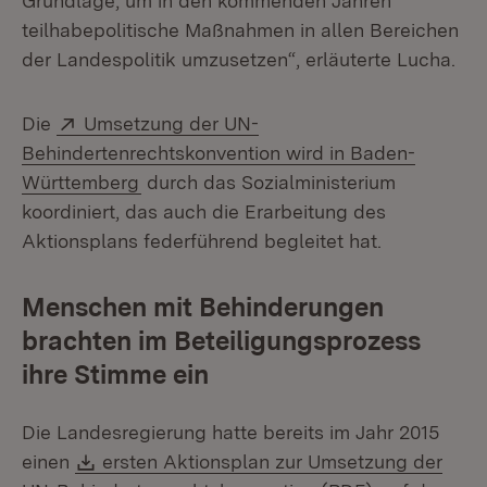
Grundlage, um in den kommenden Jahren
teilhabepolitische Maßnahmen in allen Bereichen
der Landespolitik umzusetzen“, erläuterte Lucha.
Extern:
Die
Umsetzung der UN-
Behindertenrechtskonvention wird in Baden-
(Öffnet in neuem Fenster)
Württemberg
durch das Sozialministerium
koordiniert, das auch die Erarbeitung des
Aktionsplans federführend begleitet hat.
Menschen mit Behinderungen
brachten im Beteiligungsprozess
ihre Stimme ein
Die Landesregierung hatte bereits im Jahr 2015
Download:
einen
ersten Aktionsplan zur Umsetzung der