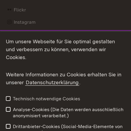
Flickr
Instagram
LinkedIn
Um unsere Webseite für Sie optimal gestalten
Mastodon
und verbessern zu können, verwenden wir
Cookies.
Messenger
Social Wall
Weitere Informationen zu Cookies erhalten Sie in
unserer
Datenschutzerklärung
.
X / Twitter
Youtube
Technisch notwendige Cookies
Analyse-Cookies (Die Daten werden ausschließlich
Zum 
anonymisiert verarbeitet.)
Impressum
Kontakt
Drittanbieter-Cookies (Social-Media-Elemente von
Benutzungshinweise
Barrierefreiheit