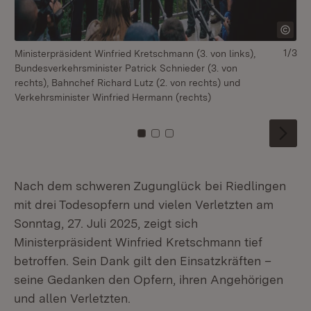
1/3
Ministerpräsident Winfried Kretschmann (3. von links),
Mi
Bundesverkehrsminister Patrick Schnieder (3. von
Bu
rechts), Bahnchef Richard Lutz (2. von rechts) und
Ge
Verkehrsminister Winfried Hermann (rechts)
Zu Kachel: 0
Zu Kachel: 1
Zu Kachel: 2
Nach dem schweren Zugunglück bei Riedlingen
mit drei Todesopfern und vielen Verletzten am
Sonntag, 27. Juli 2025, zeigt sich
Ministerpräsident Winfried Kretschmann tief
betroffen. Sein Dank gilt den Einsatzkräften –
seine Gedanken den Opfern, ihren Angehörigen
und allen Verletzten.