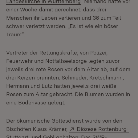
(Öffnet in neuem Fenst
Landeskirche in Württemberg
. Niemand hätte vor
einer Woche damit gerechnet, dass drei
Menschen ihr Leben verlieren und 36 zum Teil
schwer verletzt werden. „Es ist wie ein böser
Traum“.
Vertreter der Rettungskräfte, von Polizei,
Feuerwehr und Notfallseelsorge legten zuvor
jeweils drei rote Rosen vor dem Altar ab, auf dem
drei Kerzen brannten. Schnieder, Kretschmann,
Hermann und Lutz hatten jeweils drei weiße
Rosen zum Altar gebracht. Die Blumen wurden in
eine Bodenvase gelegt.
Der ökumenische Gottesdienst wurde von den
Extern:
Bischöfen Klaus Krämer,
Diözese Rottenburg-
(Öffnet in neuem Fenster)
Stuttgart
, und Gohl gehalten. Das SWR-