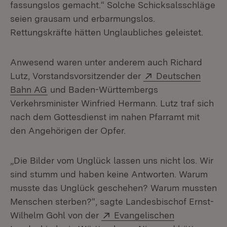
fassungslos gemacht.“ Solche Schicksalsschläge
seien grausam und erbarmungslos.
Rettungskräfte hätten Unglaubliches geleistet.
Anwesend waren unter anderem auch Richard
Extern:
Lutz, Vorstandsvorsitzender der
Deutschen
(Öffnet in neuem Fenster)
Bahn AG
und Baden-Württembergs
Verkehrsminister Winfried Hermann. Lutz traf sich
nach dem Gottesdienst im nahen Pfarramt mit
den Angehörigen der Opfer.
„Die Bilder vom Unglück lassen uns nicht los. Wir
sind stumm und haben keine Antworten. Warum
musste das Unglück geschehen? Warum mussten
Menschen sterben?“, sagte Landesbischof Ernst-
Extern:
Wilhelm Gohl von der
Evangelischen