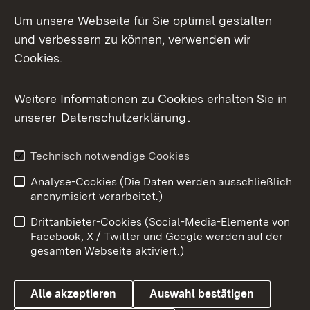
LinkedIn
Um unsere Webseite für Sie optimal gestalten
Mastodon
und verbessern zu können, verwenden wir
Cookies.
Messenger
Social Wall
Weitere Informationen zu Cookies erhalten Sie in
unserer
Datenschutzerklärung
.
X / Twitter
Youtube
Technisch notwendige Cookies
Analyse-Cookies (Die Daten werden ausschließlich
Zum 
anonymisiert verarbeitet.)
Impressum
Kontakt
Drittanbieter-Cookies (Social-Media-Elemente von
Benutzungshinweise
Barrierefreiheit
Facebook, X / Twitter und Google werden auf der
gesamten Webseite aktiviert.)
Datenschutz
Cookies
Alle akzeptieren
Auswahl bestätigen