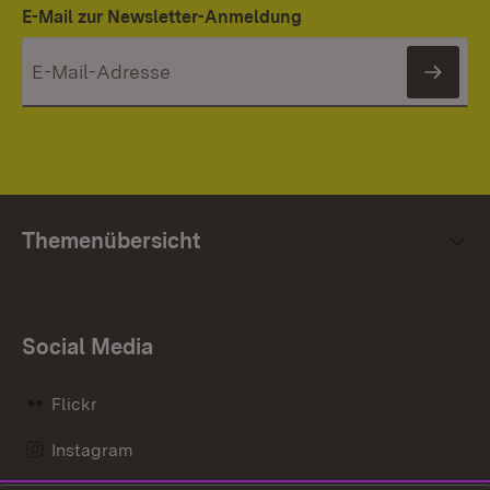
E-Mail zur Newsletter-Anmeldung
News
Themenübersicht
Social Media
Flickr
Instagram