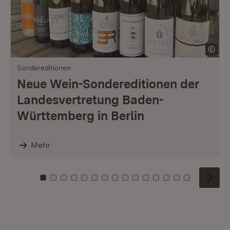
Sondereditionen
Neue Wein-Sondereditionen der
Landesvertretung Baden-
Württemberg in Berlin
Mehr
Zu Kachel: 0
Zu Kachel: 1
Zu Kachel: 2
Zu Kachel: 3
Zu Kachel: 4
Zu Kachel: 5
Zu Kachel: 6
Zu Kachel: 7
Zu Kachel: 8
Zu Kachel: 9
Zu Kachel: 10
Zu Kachel: 11
Zu Kachel: 12
Zu Kachel: 1
Zu Kachel