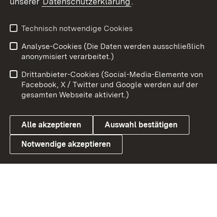
unserer
Datenschutzerklärung
.
X / Twitter
Youtube
Technisch notwendige Cookies
Analyse-Cookies (Die Daten werden ausschließlich
Zum 
anonymisiert verarbeitet.)
Impressum
Kontakt
Drittanbieter-Cookies (Social-Media-Elemente von
Benutzungshinweise
Barrierefreiheit
Facebook, X / Twitter und Google werden auf der
gesamten Webseite aktiviert.)
Datenschutz
Cookies
Alle akzeptieren
Auswahl bestätigen
Notwendige akzeptieren
Link zum Landesportal