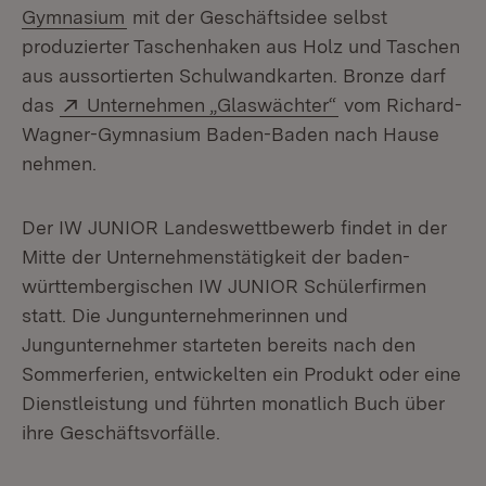
(Öffnet in neuem Fenster)
Gymnasium
mit der Geschäftsidee selbst
produzierter Taschenhaken aus Holz und Taschen
aus aussortierten Schulwandkarten. Bronze darf
Extern:
(Öffnet in neuem
das
Unternehmen „Glaswächter“
vom Richard-
Wagner-Gymnasium Baden-Baden nach Hause
nehmen.
Der IW JUNIOR Landeswettbewerb findet in der
Mitte der Unternehmenstätigkeit der baden-
württembergischen IW JUNIOR Schülerfirmen
statt. Die Jungunternehmerinnen und
Jungunternehmer starteten bereits nach den
Sommerferien, entwickelten ein Produkt oder eine
Dienstleistung und führten monatlich Buch über
ihre Geschäftsvorfälle.