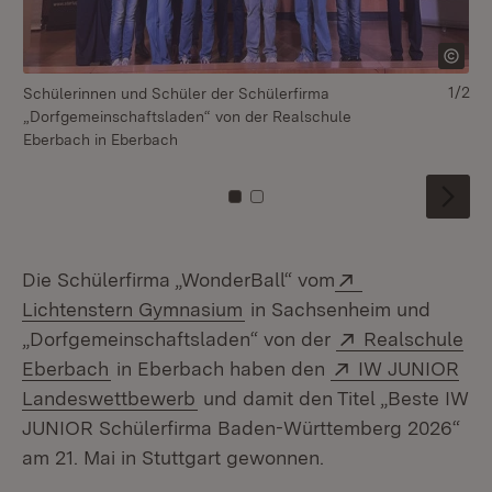
1/2
Schülerinnen und Schüler der Schülerfirma
Sc
„Dorfgemeinschaftsladen“ von der Realschule
„W
Eberbach in Eberbach
Sa
Zu Kachel: 0
Zu Kachel: 1
Extern:
Die Schülerfirma „WonderBall“ vom
(Öffnet in neuem Fenster)
Lichtenstern Gymnasium
in Sachsenheim und
Extern:
„Dorfgemeinschaftsladen“ von der
Realschule
(Öffnet in neuem Fenster)
Extern:
Eberbach
in Eberbach haben den
IW JUNIOR
(Öffnet in neuem Fenster)
Landeswettbewerb
und damit den Titel „Beste IW
JUNIOR Schülerfirma Baden-Württemberg 2026“
am 21. Mai in Stuttgart gewonnen.