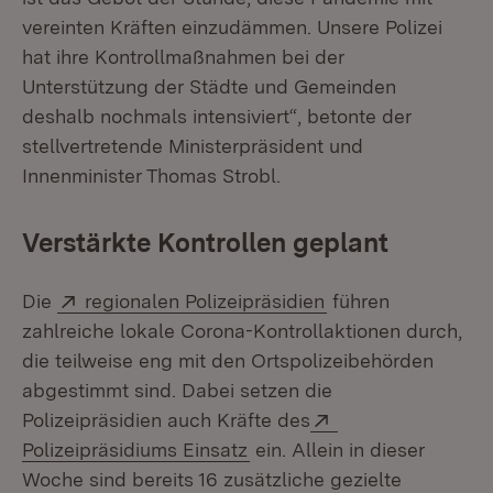
vereinten Kräften einzudämmen. Unsere Polizei
hat ihre Kontrollmaßnahmen bei der
Unterstützung der Städte und Gemeinden
deshalb nochmals intensiviert“, betonte der
stellvertretende Ministerpräsident und
Innenminister Thomas Strobl.
Verstärkte Kontrollen geplant
Extern:
(Öffnet in neuem F
Die
regionalen Polizeipräsidien
führen
zahlreiche lokale Corona-Kontrollaktionen durch,
die teilweise eng mit den Ortspolizeibehörden
abgestimmt sind. Dabei setzen die
Extern:
Polizeipräsidien auch Kräfte des
(Öffnet in neuem Fenster)
Polizeipräsidiums Einsatz
ein. Allein in dieser
Woche sind bereits 16 zusätzliche gezielte