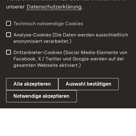
unserer
Datenschutzerklärung
.
X / Twitter
Youtube
Technisch notwendige Cookies
Analyse-Cookies (Die Daten werden ausschließlich
Zum 
anonymisiert verarbeitet.)
Impressum
Kontakt
Drittanbieter-Cookies (Social-Media-Elemente von
Benutzungshinweise
Barrierefreiheit
Facebook, X / Twitter und Google werden auf der
gesamten Webseite aktiviert.)
Datenschutz
Cookies
Alle akzeptieren
Auswahl bestätigen
Notwendige akzeptieren
Link zum Landesportal