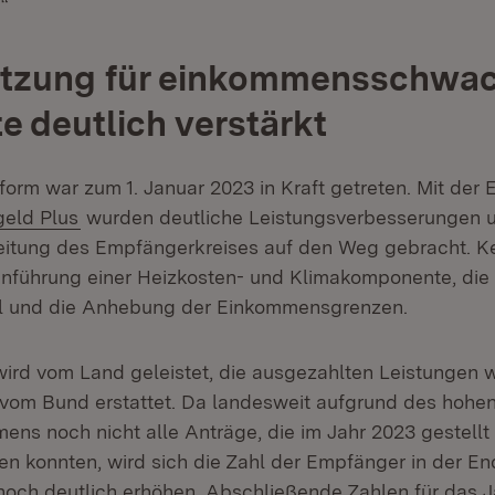
.“
ützung für einkommensschwa
e deutlich verstärkt
orm war zum 1. Januar 2023 in Kraft getreten. Mit der 
:
(Öffnet in neuem Fenster)
eld Plus
wurden deutliche Leistungsverbesserungen u
eitung des Empfängerkreises auf den Weg gebracht. K
Einführung einer Heizkosten- und Klimakomponente, di
 und die Anhebung der Einkommensgrenzen.
ird vom Land geleistet, die ausgezahlten Leistungen
 vom Bund erstattet. Da landesweit aufgrund des hohe
ns noch nicht alle Anträge, die im Jahr 2023 gestellt
en konnten, wird sich die Zahl der Empfänger in der 
 noch deutlich erhöhen. Abschließende Zahlen für das 