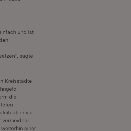
n
ter)
infach und ist
 den
setzen“, sagte
n Kreisstädte
ohngeld
orm die
teten
lsituation vor
r vermeidbar.
weiterhin einer