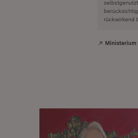
selbstgenut
berücksichti
rückwirkend 
Extern:
Ministerium