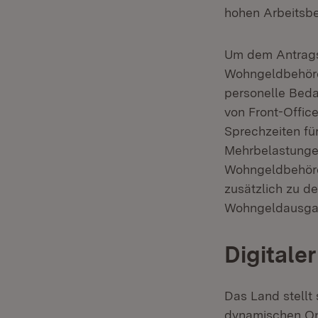
hohen Arbeitsbe
Um dem Antrags
Wohngeldbehörd
personelle Beda
von Front-Offic
Sprechzeiten fü
Mehrbelastungen
Wohngeldbehörde
zusätzlich zu 
Wohngeldausgab
Digitale
Das Land stellt
dynamischen On