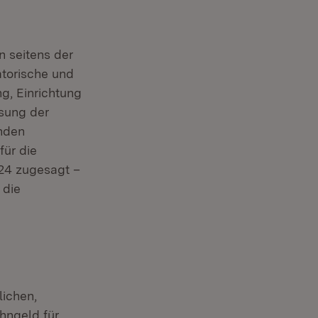
 seitens der
torische und
g, Einrichtung
ssung der
enden
ür die
024 zugesagt –
 die
lichen,
hngeld für