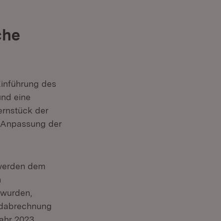
che
Einführung des
nd eine
ernstück der
e Anpassung der
 werden dem
n
 wurden,
Endabrechnung
Jahr 2023