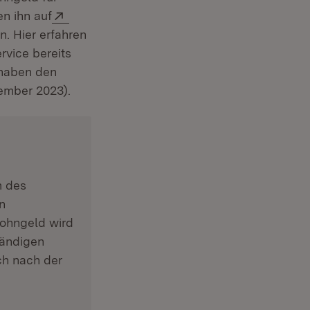
Extern:
n ihn auf
n. Hier erfahren
vice bereits
 haben den
zember 2023).
m des
n
ohngeld wird
tändigen
ch nach der