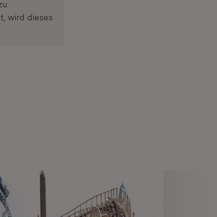
zu
, wird dieses
et in neuem Fenster)