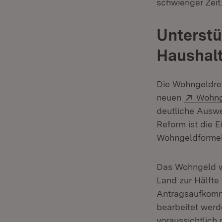
schwieriger Zeit
Unterst
Haushalt
Die Wohngeldref
Extern
neuen
Wohng
deutliche Ausw
Reform ist die 
Wohngeldformel
Das Wohngeld w
Land zur Hälfte
Antragsaufkomme
bearbeitet werd
voraussichtlich