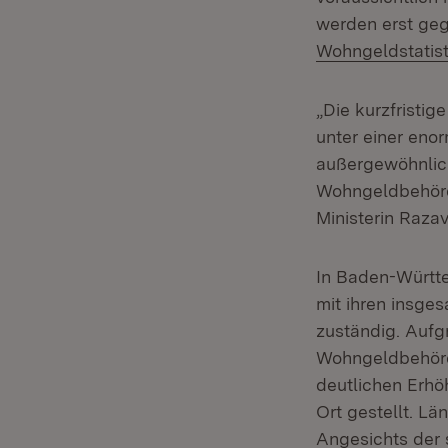
werden erst ge
Wohngeldstatist
„Die kurzfristi
unter einer eno
außergewöhnlich
Wohngeldbehörde
Ministerin Razav
In Baden-Württe
mit ihren insg
zuständig. Aufg
Wohngeldbehörd
deutlichen Erhö
Ort gestellt. L
Angesichts der 