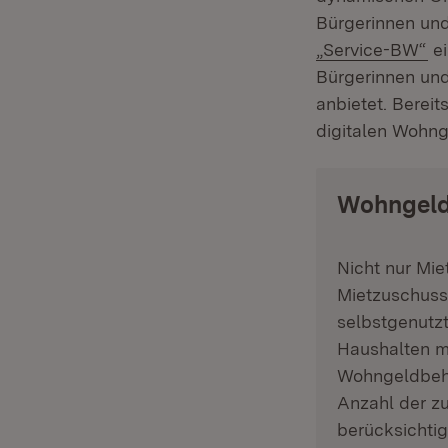
Bürgerinnen und
(Ö
„Service-BW“
ei
Bürgerinnen und
anbietet. Berei
digitalen Wohng
Wohngel
Nicht nur Mie
Mietzuschuss
selbstgenutz
Haushalten mi
Wohngeldbehö
Anzahl der zu
berücksichti