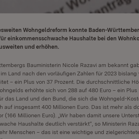
esweiten Wohngeldreform konnte Baden-Württember
für einkommensschwache Haushalte bei den Wohnko
ausweiten und erhöhen.
embergs Bauministerin Nicole Razavi am bekannt gab,
im Land nach den vorläufigen Zahlen für 2023 bislang 
tet – ein Plus von 37 Prozent. Die durchschnittliche H
hngelds erhöhte sich von 288 auf 480 Euro – ein Plus 
r das Land und den Bund, die sich die Wohngeld-Kosten
 auf insgesamt 400 Millionen Euro. Das ist mehr als do
r (166 Millionen Euro). „Wir haben damit unsere Unters
che Haushalte deutlich verstärkt“, so Ministerin Raza
hr Menschen – das ist eine wichtige und zielgerichtete 