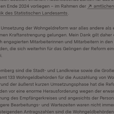
Extern:
gen Ende 2024 vorliegen – im Rahmen der
amtliche
(Öffnet in neuem Fens
ik des Statistischen Landesamts
.
ge Umsetzung der Wohngeldreform war alles andere als e
rmen Kraftanstrengung gelungen. Mein Dank gilt daher
 engagierten Mitarbeiterinnen und Mitarbeitern in den
n, die sich weiterhin für das Gelingen der Reform ein
i.
mberg sind die Stadt- und Landkreise sowie die Große
esamt 133 Wohngeldbehörden für die Auszahlung von W
rund der äußerst kurzen Umsetzungsphase hat die Ref
en vor eine enorme Herausforderung wegen der erwar
hung des Empfängerkreises und angesichts der Persona
ängere Bearbeitungs- und Wartezeiten waren nicht imme
steigenden Antragszahlen sind die Wohngeldbehörden 