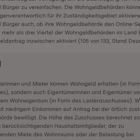
 Bürger zu vereinfachen. Die Wohngeldbehörden könne
ffnet in neuem Fenster)
genverantwortlich für ihr Zuständigkeitsgebiet aktiviere
 Bürger auch, ob ihre Wohngeldbehörde den Online-Ser
ts mehr als drei Viertel der Wohngeldbehörden im Land
eldantrag inzwischen aktiviert (105 von 133, Stand De
d
terinnen und Mieter können Wohngeld erhalten (in For
es), sondern auch Eigentümerinnen und Eigentümer vo
tem Wohneigentum (in Form des Lastenzuschusses). W
t niedrigem Einkommen auf Antrag bei der örtlich zus
rde bewilligt. Die Höhe des Zuschusses berechnet si
 berücksichtigenden Haushaltsmitglieder, der zu
genden Miete des Wohnraums oder der Belastung bei