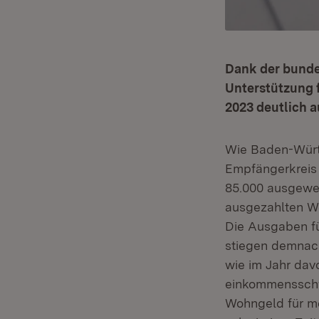
Dank der bund
Unterstützung 
2023 deutlich 
Wie Baden-Württ
Empfängerkreis 
85.000 ausgewei
ausgezahlten Wo
Die Ausgaben fü
stiegen demnach
wie im Jahr davo
einkommensschwa
Wohngeld für me