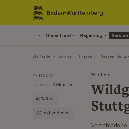
Zum Inhalt springen
Link zur Startseite
Unser Land
Regierung
Service
Startseite
Service
Presse
Pressemitteilu
Wildtiere
27.11.2025
Wildg
Lesezeit: 3 Minuten
Teilen
Stutt
Text vorlesen
Verschiedene 