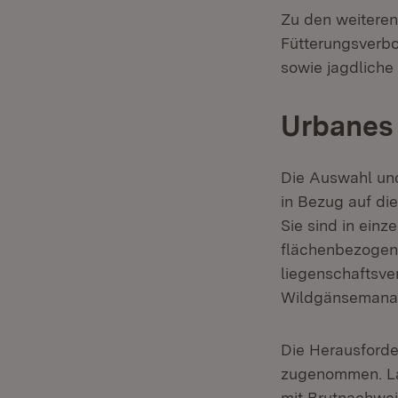
Zu den weiteren
Fütterungsverb
sowie jagdlich
Urbanes
Die Auswahl un
in Bezug auf di
Sie sind in ein
flächenbezogen
liegenschaftsver
Wildgänsemanag
Die Herausforde
zugenommen. La
mit Brutnachwei