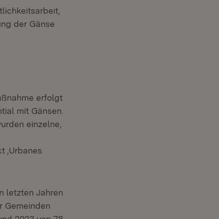
ichkeitsarbeit,
ung der Gänse
aßnahme erfolgt
tial mit Gänsen.
urden einzelne,
kt ‚Urbanes
n letzten Jahren
er Gemeinden
und 2023 von 78