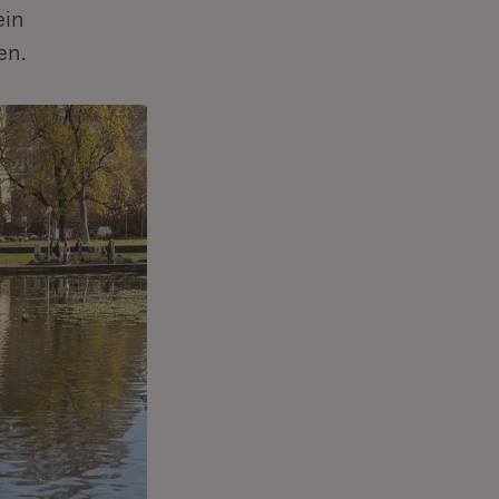
ein
en.