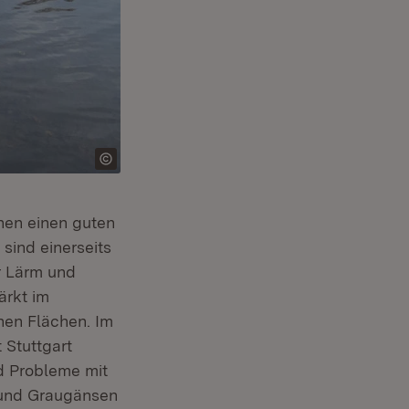
hen einen guten
sind einerseits
r Lärm und
ärkt im
hen Flächen. Im
 Stuttgart
d Probleme mit
 und Graugänsen