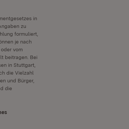
ementgesetzes in
 Angaben zu
lung formuliert,
können je nach
n oder vom
t beitragen. Bei
en in Stuttgart,
h die Vielzahl
nen und Bürger,
d die
nes