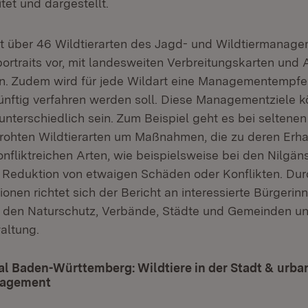
tet und dargestellt.
llt über 46 Wildtierarten des Jagd- und Wildtiermanag
ortraits vor, mit landesweiten Verbreitungskarten und
. Zudem wird für jede Wildart eine Managementempfeh
künftig verfahren werden soll. Diese Managementziele 
 unterschiedlich sein. Zum Beispiel geht es bei seltene
ohten Wildtierarten um Maßnahmen, die zu deren Erhal
nfliktreichen Arten, wie beispielsweise bei den Nilgäns
 Reduktion von etwaigen Schäden oder Konflikten. Durc
onen richtet sich der Bericht an interessierte Bürgerin
, den Naturschutz, Verbände, Städte und Gemeinden un
altung.
al Baden-Württemberg: Wildtiere in der Stadt & urba
nagement
(Öffnet in neuem Fenster)