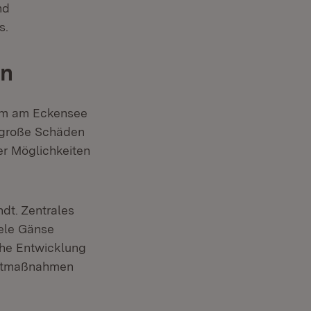
nd
s.
en
lem am Eckensee
n große Schäden
er Möglichkeiten
dt. Zentrales
iele Gänse
che Entwicklung
mentmaßnahmen