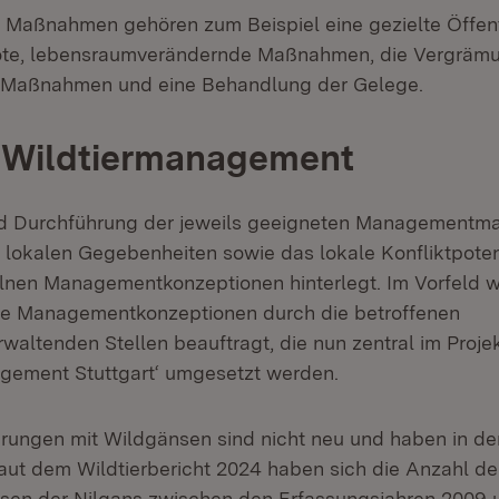
 Maßnahmen gehören zum Beispiel eine gezielte Öffentl
ote, lebensraumverändernde Maßnahmen, die Vergräm
e Maßnahmen und eine Behandlung der Gelege.
 Wildtiermanagement
d Durchführung der jeweils geeigneten Managementm
e lokalen Gegebenheiten sowie das lokale Konfliktpoten
zelnen Managementkonzeptionen hinterlegt. Im Vorfeld w
e Managementkonzeptionen durch die betroffenen
waltenden Stellen beauftragt, die nun zentral im Proje
ement Stuttgart‘ umgesetzt werden.
rungen mit Wildgänsen sind nicht neu und haben in de
ut dem Wildtierbericht 2024 haben sich die Anzahl d
sen der Nilgans zwischen den Erfassungsjahren 2009 