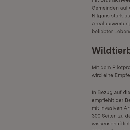
Gemeinden auf 6
Nilgans stark a
Arealausweitung 
beliebter Lebens
Wildtier
Mit dem Pilotpr
wird eine Empf
In Bezug auf di
empfiehlt der B
mit invasiven A
300 Seiten zu d
wissenschaftlic