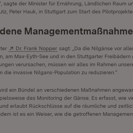
“, sagte der Minister für Ernährung, Ländlichen Raum u
z, Peter Hauk, in Stuttgart zum Start des Pilotprojekte
edene Managementmaßnahm
Extern:
(Öffnet in neuem Fenster)
ter
Dr. Frank Nopper
sagt: „Da die Nilgänse vor al
n, am Max-Eyth-See und in den Stuttgarter Freibäder
ungen verursachen, müssen wir alles im Rahmen unser
 die invasive Nilgans-Population zu reduzieren.“
 wird ein Bündel an verschiedenen Maßnahmen angewan
pielsweise das Monitoring der Gänse. Es erfasst, wie v
und erlaubt Rückschlüsse auf die räumliche und zeitli
Zudem ist es ein Weiser, wie die getroffenen Manage