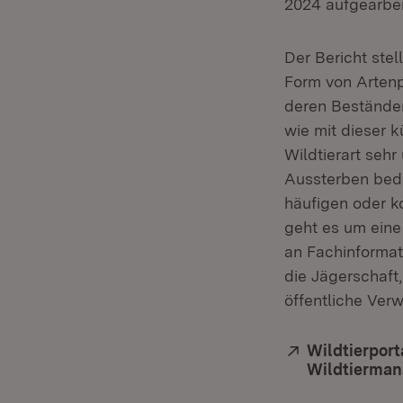
2024 aufgearbei
Der Bericht ste
Form von Artenp
deren Beständen
wie mit dieser 
Wildtierart sehr
Aussterben bedr
häufigen oder ko
geht es um eine
an Fachinformati
die Jägerschaft
öffentliche Verw
Extern:
Wildtierport
Wildtierma