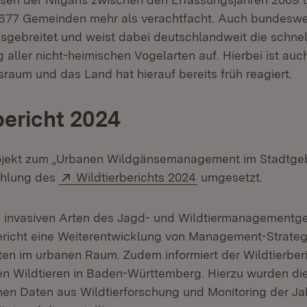
77 Gemeinden mehr als verachtfacht. Auch bundesweit
usgebreitet und weist dabei deutschlandweit die schnel
aller nicht-heimischen Vogelarten auf. Hierbei ist auch
raum und das Land hat hierauf bereits früh reagiert.
bericht 2024
ojekt zum „Urbanen Wildgänsemanagement im Stadtgebi
Extern:
(Öffnet in neuem Fe
ehlung des
Wildtierberichts 2024
umgesetzt.
e invasiven Arten des Jagd- und Wildtiermanagementg
ericht eine Weiterentwicklung von Management-Strate
rten im urbanen Raum. Zudem informiert der Wildtierber
en Wildtieren in Baden-Württemberg. Hierzu wurden di
hen Daten aus Wildtierforschung und Monitoring der Ja