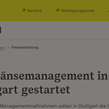
Extern:
Karriere
(Öffnet in neuem Fenster)
Extern:
Beteiligungsportal
(Öffnet
ngen
Pressemitteilung
änsemanagement in
gart gestartet
Managementmaßnahmen sollen in Stuttgart die 