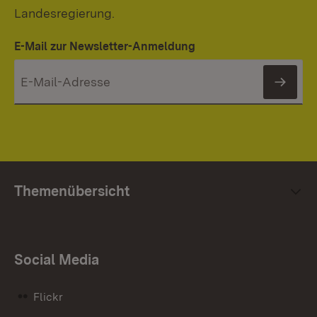
Landesregierung.
E-Mail zur Newsletter-Anmeldung
News
Themenübersicht
Social Media
Flickr