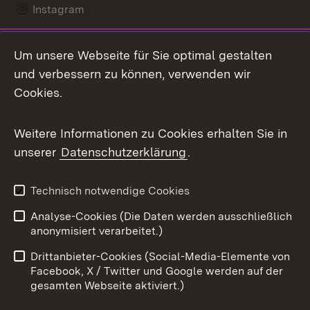
Instagram
LinkedIn
Um unsere Webseite für Sie optimal gestalten
Mastodon
und verbessern zu können, verwenden wir
Cookies.
Messenger
Social Wall
Weitere Informationen zu Cookies erhalten Sie in
unserer
Datenschutzerklärung
.
X / Twitter
Youtube
Technisch notwendige Cookies
Analyse-Cookies (Die Daten werden ausschließlich
Zum 
anonymisiert verarbeitet.)
Impressum
Kontakt
Drittanbieter-Cookies (Social-Media-Elemente von
Benutzungshinweise
Barrierefreiheit
Facebook, X / Twitter und Google werden auf der
gesamten Webseite aktiviert.)
Datenschutz
Cookies