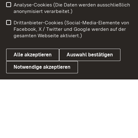
Analyse-Cookies (Die Daten werden ausschließlich
Zum 
anonymisiert verarbeitet.)
Impressum
Kontakt
Drittanbieter-Cookies (Social-Media-Elemente von
Benutzungshinweise
Barrierefreiheit
Facebook, X / Twitter und Google werden auf der
gesamten Webseite aktiviert.)
Datenschutz
Cookies
Alle akzeptieren
Auswahl bestätigen
Notwendige akzeptieren
Link zum Landesportal