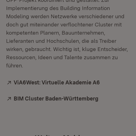
Implementierung des Building Information
Modeling werden Netzwerke verschiedener und
doch gut miteinander verflochtener Cluster mit
kompetenten Planern, Bauunternehmen,
Lieferanten und Hochschulen, die als Treiber
wirken, gebraucht. Wichtig ist, kluge Entscheider,
Ressourcen, Ideen und Talente zusammen zu
führen.
Extern:
ViA6West: Virtuelle Akademie A6
(Öffnet in ne
Extern:
BIM Cluster Baden-Württemberg
(Öffnet in neu