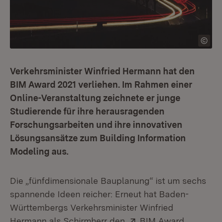
Verkehrsminister Winfried Hermann hat den
BIM Award 2021 verliehen. Im Rahmen einer
Online-Veranstaltung zeichnete er junge
Studierende für ihre herausragenden
Forschungsarbeiten und ihre innovativen
Lösungsansätze zum Building Information
Modeling aus.
Die „fünfdimensionale Bauplanung“ ist um sechs
spannende Ideen reicher: Erneut hat Baden-
Württembergs Verkehrsminister Winfried
Extern:
(Öffnet i
Hermann als Schirmherr den
BIM Award