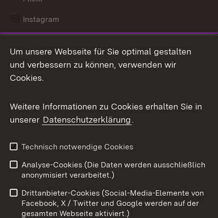
Instagram
LinkedIn
Um unsere Webseite für Sie optimal gestalten
Mastodon
und verbessern zu können, verwenden wir
Cookies.
Messenger
Social Wall
Weitere Informationen zu Cookies erhalten Sie in
unserer
Datenschutzerklärung
.
X / Twitter
Youtube
Technisch notwendige Cookies
Analyse-Cookies (Die Daten werden ausschließlich
Zum 
anonymisiert verarbeitet.)
Impressum
Kontakt
Drittanbieter-Cookies (Social-Media-Elemente von
Benutzungshinweise
Barrierefreiheit
Facebook, X / Twitter und Google werden auf der
gesamten Webseite aktiviert.)
Datenschutz
Cookies