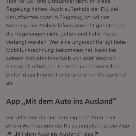
Tarif für EU- und Drittländer nicht an diese
Regelung halten. Auch außerhalb der EU, bei
Kreuzfahrten oder im Flugzeug ist bei der
Nutzung des Mobiltelefons Vorsicht geboten, da
die Regelungen nicht gelten und hohe Preise
verlangt werden. Wer eine ungerechtfertigt hohe
Mobilfunkrechnung bekommen hat, kann bei
seinem Anbieter innerhalb von acht Wochen
Einspruch erheben. Die Verbraucherzentralen
bieten dazu Informationen und einen Musterbrief
an.
App „Mit dem Auto ins Ausland“
Für Urlauber, die mit dem eigenen Auto oder
einem Wohnwagen die Reise antreten, ist die App
Extern:
(Öffnet in neuem Fens
Extern:
„Mit dem Auto ins Ausland“
des