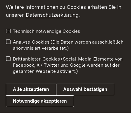
Social Wall
Weitere Informationen zu Cookies erhalten Sie in
unserer
Datenschutzerklärung
.
X / Twitter
Youtube
Technisch notwendige Cookies
Analyse-Cookies (Die Daten werden ausschließlich
Zum 
anonymisiert verarbeitet.)
Impressum
Kontakt
Drittanbieter-Cookies (Social-Media-Elemente von
Benutzungshinweise
Barrierefreiheit
Facebook, X / Twitter und Google werden auf der
gesamten Webseite aktiviert.)
Datenschutz
Cookies
Alle akzeptieren
Auswahl bestätigen
Notwendige akzeptieren
Link zum Landesportal