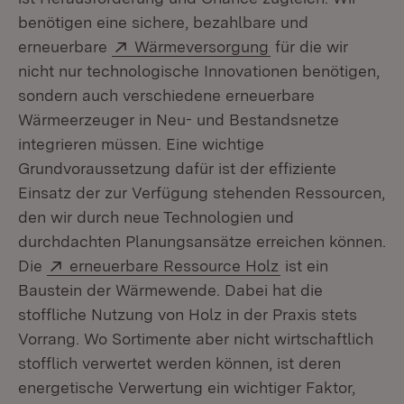
benötigen eine sichere, bezahlbare und
Extern:
(Öffnet in neuem 
erneuerbare
Wärmeversorgung
für die wir
nicht nur technologische Innovationen benötigen,
sondern auch verschiedene erneuerbare
Wärmeerzeuger in Neu- und Bestandsnetze
integrieren müssen. Eine wichtige
Grundvoraussetzung dafür ist der effiziente
Einsatz der zur Verfügung stehenden Ressourcen,
den wir durch neue Technologien und
durchdachten Planungsansätze erreichen können.
Extern:
(Öffnet in neuem
Die
erneuerbare Ressource Holz
ist ein
Baustein der Wärmewende. Dabei hat die
stoffliche Nutzung von Holz in der Praxis stets
Vorrang. Wo Sortimente aber nicht wirtschaftlich
stofflich verwertet werden können, ist deren
energetische Verwertung ein wichtiger Faktor,