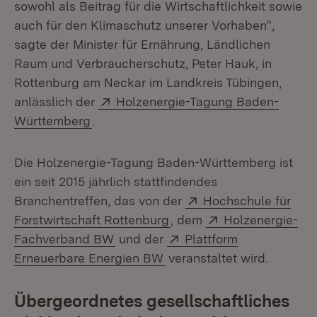
sowohl als Beitrag für die Wirtschaftlichkeit sowie
auch für den Klimaschutz unserer Vorhaben“,
sagte der Minister für Ernährung, Ländlichen
Raum und Verbraucherschutz, Peter Hauk, in
Rottenburg am Neckar im Landkreis Tübingen,
Extern:
anlässlich der
Holzenergie-Tagung Baden-
(Öffnet in neuem Fenster)
Württemberg
.
Die Holzenergie-Tagung Baden-Württemberg ist
ein seit 2015 jährlich stattfindendes
Extern:
Branchentreffen, das von der
Hochschule für
(Öffnet in neuem Fenster
Extern:
Forstwirtschaft Rottenburg
, dem
Holzenergie-
(Öffnet in neuem Fenster)
Extern:
Fachverband BW
und der
Plattform
(Öffnet in neuem Fenster)
Erneuerbare Energien BW
veranstaltet wird.
Übergeordnetes gesellschaftliches