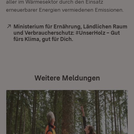
aller im Wärmesektor durch den Einsatz
erneuerbarer Energien vermiedenen Emissionen.
Extern:
Ministerium für Ernährung, Ländlichen Raum
und Verbraucherschutz: #UnserHolz – Gut
fürs Klima, gut für Dich.
(Öffnet in neuem Fenste
Weitere Meldungen