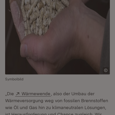
Symbolbild
Extern:
(Öffnet in neuem Fenster)
„Die
Wärmewende
, also der Umbau der
Wärmeversorgung weg von fossilen Brennstoffen
wie Öl und Gas hin zu klimaneutralen Lösungen,
ist Herausforderung und Chance zugleich. Wir