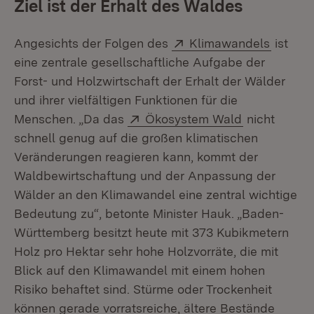
Ziel ist der Erhalt des Waldes
Extern:
(Öffnet
Angesichts der Folgen des
Klimawandels
ist
eine zentrale gesellschaftliche Aufgabe der
Forst- und Holzwirtschaft der Erhalt der Wälder
und ihrer vielfältigen Funktionen für die
Extern:
(Öffnet in n
Menschen. „Da das
Ökosystem Wald
nicht
schnell genug auf die großen klimatischen
Veränderungen reagieren kann, kommt der
Waldbewirtschaftung und der Anpassung der
Wälder an den Klimawandel eine zentral wichtige
Bedeutung zu“, betonte Minister Hauk. „Baden-
Württemberg besitzt heute mit 373 Kubikmetern
Holz pro Hektar sehr hohe Holzvorräte, die mit
Blick auf den Klimawandel mit einem hohen
Risiko behaftet sind. Stürme oder Trockenheit
können gerade vorratsreiche, ältere Bestände