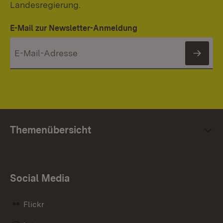
Landesregierung.
E-Mail zur Newsletter-Anmeldung
News
Themenübersicht
Social Media
Flickr