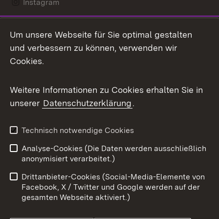
Instagram
LinkedIn
Um unsere Webseite für Sie optimal gestalten
Mastodon
und verbessern zu können, verwenden wir
Cookies.
Messenger
Social Wall
Weitere Informationen zu Cookies erhalten Sie in
unserer
Datenschutzerklärung
.
X / Twitter
Youtube
Technisch notwendige Cookies
Analyse-Cookies (Die Daten werden ausschließlich
Zum 
anonymisiert verarbeitet.)
Impressum
Kontakt
Drittanbieter-Cookies (Social-Media-Elemente von
Benutzungshinweise
Barrierefreiheit
Facebook, X / Twitter und Google werden auf der
gesamten Webseite aktiviert.)
Datenschutz
Cookies