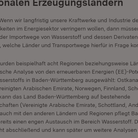
ionalen Erzeugungsländern
Wenn wir langfristig unsere Kraftwerke und Industrie d
eiten im Energiesektor verringern wollen, dann müssen
g der Importwege von Wasserstoff und dessen Derivaten
s, welche Länder und Transportwege hierfür in Frage k
wurden beispielhaft acht Regionen beziehungsweise Län
che Analyse von den erneuerbaren Energien (EE)-Pote
serstoffs in Baden-Württemberg ausgewählt: Ostkanad
reinigten Arabischen Emirate, Norwegen, Finnland, Sch
 kann das Land Baden-Württemberg auf bestehende
chaften (Vereinigte Arabische Emirate, Schottland, And
 auch mit den anderen Ländern und Regionen pflegt B
eits einen engen Austausch im Bereich Wasserstoff. 
cht abschließend und kann später um weitere Analysen