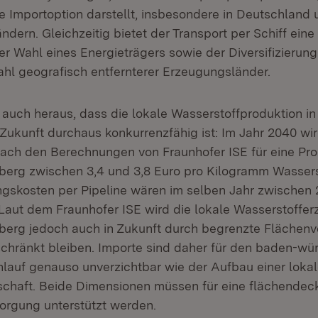
e Importoption darstellt, insbesondere in Deutschland
dern. Gleichzeitig bietet der Transport per Schiff eine
 der Wahl eines Energieträgers sowie der Diversifizierun
hl geografisch entfernterer Erzeugungsländer.
t auch heraus, dass die lokale Wasserstoffproduktion i
Zukunft durchaus konkurrenzfähig ist: Im Jahr 2040 wir
ch den Berechnungen von Fraunhofer ISE für eine Pro
erg zwischen 3,4 und 3,8 Euro pro Kilogramm Wassers
ungskosten per Pipeline wären im selben Jahr zwischen 2
Laut dem Fraunhofer ISE wird die lokale Wasserstoffer
rg jedoch auch in Zukunft durch begrenzte Flächenve
hränkt bleiben. Importe sind daher für den baden-wü
lauf genauso unverzichtbar wie der Aufbau einer loka
schaft. Beide Dimensionen müssen für eine flächende
orgung unterstützt werden.