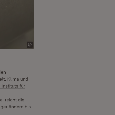
den-
lt, Klima und
enster)
Instituts für
i reicht die
in neuem Fenster)
ugerländern bis