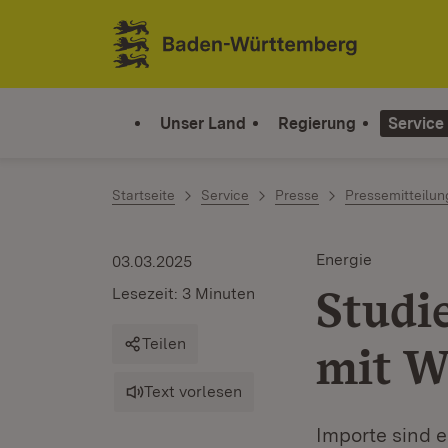
Zum Inhalt springen
Link zur Startseite
Unser Land
Regierung
Service
Startseite
Service
Presse
Pressemitteilu
Energie
03.03.2025
Studi
Lesezeit: 3 Minuten
Teilen
mit W
Text vorlesen
Importe sind e