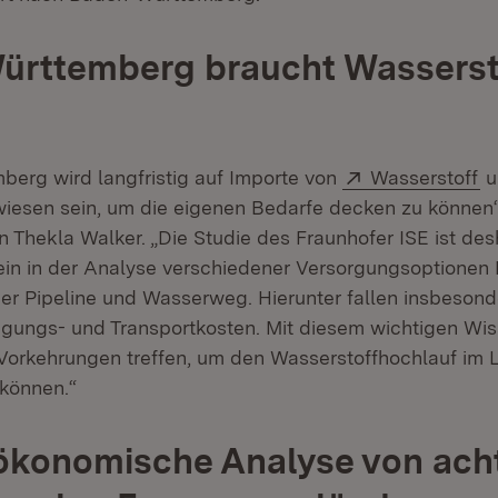
ürttemberg braucht Wasserst
Extern:
(Ö
erg wird langfristig auf Importe von
Wasserstoff
u
iesen sein, um die eigenen Bedarfe decken zu können“,
n Thekla Walker. „Die Studie des Fraunhofer ISE ist des
ein in der Analyse verschiedener Versorgungsoptionen
r Pipeline und Wasserweg. Hierunter fallen insbesond
ugungs- und Transportkosten. Mit diesem wichtigen Wi
orkehrungen treffen, um den Wasserstoffhochlauf im 
 können.“
ökonomische Analyse von ach