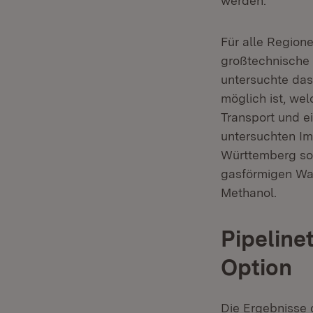
werden.
Für alle Region
großtechnische 
untersuchte das
möglich ist, we
Transport und e
untersuchten Im
Württemberg so
gasförmigen Was
Methanol.
Pipeline
Option
Die Ergebnisse d