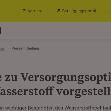
Extern:
Karriere
(Öffnet in neuem Fenster)
Extern:
Beteiligungsportal
(Öffnet
ngen
Pressemitteilung
e zu Versorgungsopt
asserstoff vorgestell
in wichtiger Bestandteil des Wasserstoffhochlau