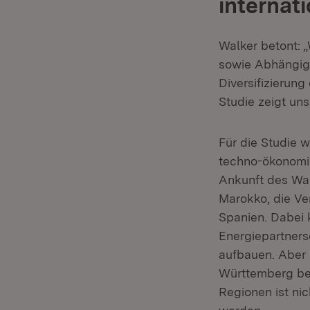
internat
Walker betont: „
sowie Abhängigk
Diversifizierun
Studie zeigt un
Für die Studie 
techno-ökonomis
Ankunft des Was
Marokko, die Ve
Spanien. Dabei
Energiepartners
aufbauen. Aber
Württemberg ber
Regionen ist ni