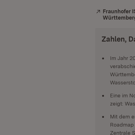
Extern:
Fraunhofer I
Württemberg
Zahlen, D
Im Jahr 2
verabschi
Württembe
Wassersto
Eine im N
zeigt: Was
Mit dem e
Roadmap w
Zentrale S