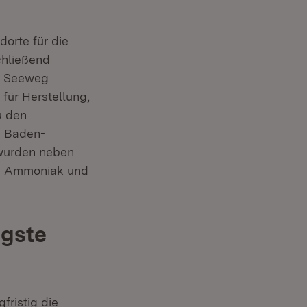
dorte für die
chließend
en Seeweg
für Herstellung,
u den
n Baden-
 wurden neben
te Ammoniak und
igste
fristig die