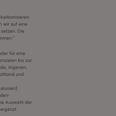
ekarbonisieren
 wir auf eine
 setzen. Die
ommen.“
der für eine
nzialen bis zur
a, Algerien,
ottland und
alusien)
aden-
Die Auswahl der
 ergänzt