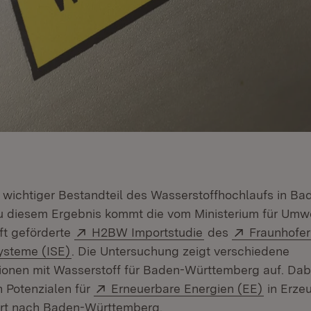
n wichtiger Bestandteil des Wasserstoffhochlaufs in Ba
 diesem Ergebnis kommt die vom Ministerium für Umwe
Extern:
(Öffnet in neuem F
Extern:
ft geförderte
H2BW Importstudie
des
Fraunhofer-
(Öffnet in neuem Fenster)
ysteme (ISE)
. Die Untersuchung zeigt verschiedene
onen mit Wasserstoff für Baden-Württemberg auf. Dabe
Extern:
(Öffnet 
 Potenzialen für
Erneuerbare Energien (EE)
in Erze
ort nach Baden-Württemberg.