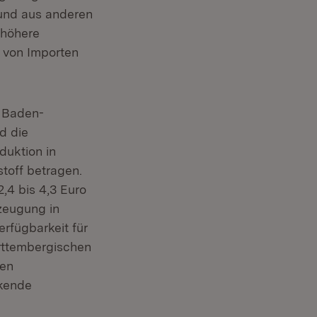
 und aus anderen
 höhere
g von Importen
n Baden-
d die
duktion in
toff betragen.
,4 bis 4,3 Euro
zeugung in
rfügbarkeit für
rttembergischen
len
ckende