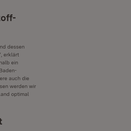
off-
ffnet in neuem Fenster)
nd dessen
 erklärt
halb ein
 Baden-
ere auch die
ssen werden wir
Land optimal
t