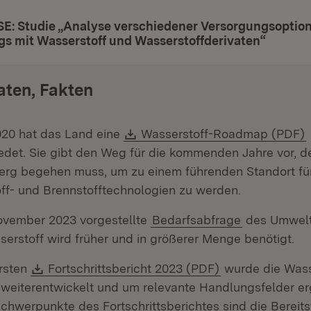
SE: Studie „Analyse verschiedener Versorgungsoptio
s mit Wasserstoff und Wasserstoffderivaten“
(Öffnet
aten, Fakten
Download:
(
020 hat das Land eine
Wasserstoff-Roadmap (PDF)
edet. Sie gibt den Weg für die kommenden Jahre vor, 
rg begehen muss, um zu einem führenden Standort fü
ff- und Brennstofftechnologien zu werden.
ovember 2023 vorgestellte
Bedarfsabfrage
des Umwelt
serstoff wird früher und in größerer Menge benötigt.
Download:
(Öffnet in neue
rsten
Fortschrittsbericht 2023 (PDF)
wurde die Wass
eiterentwickelt und um relevante Handlungsfelder er
chwerpunkte des Fortschrittsberichtes sind die Bereits