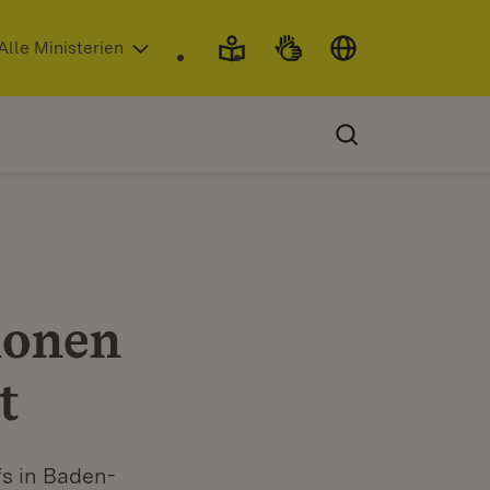
 in neuem Fenster)
Alle Ministerien
ionen
t
fs in Baden-