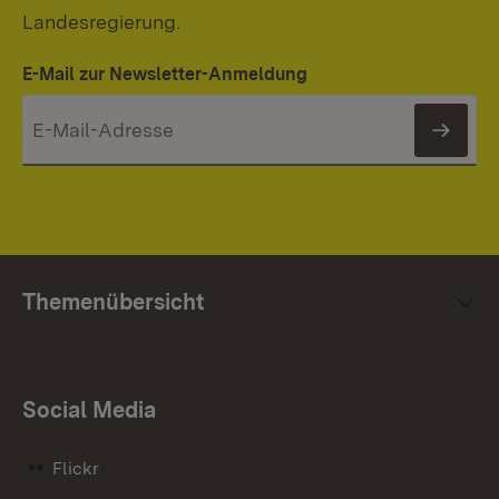
Landesregierung.
E-Mail zur Newsletter-Anmeldung
News
Themenübersicht
Social Media
Flickr