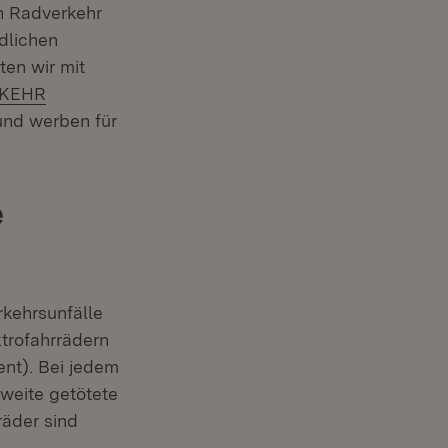
en Radverkehr
dlichen
ten wir mit
RKEHR
und werben für
e
rkehrsunfälle
ktrofahrrädern
ent). Bei jedem
 zweite getötete
räder sind