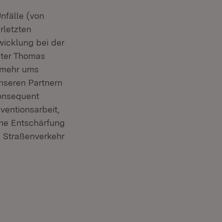
nfälle (von
erletzten
wicklung bei der
ster Thomas
r mehr ums
nseren Partnern
konsequent
ventionsarbeit,
ine Entschärfung
m Straßenverkehr