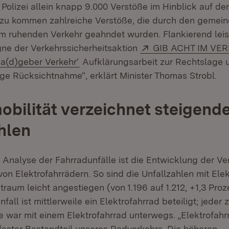
 Polizei allein knapp 9.000 Verstöße im Hinblick auf d
inzu kommen zahlreiche Verstöße, die durch den gemein
im ruhenden Verkehr geahndet wurden. Flankierend leis
Extern:
ne der Verkehrssicherheitsaktion
GIB ACHT IM VE
(Öffnet in neuem Fenster)
a(d)geber Verkehr‘
Aufklärungsarbeit zur Rechtslage 
ge Rücksichtnahme“, erklärt Minister Thomas Strobl.
obilität verzeichnet steigend
hlen
r Analyse der Fahrradunfälle ist die Entwicklung der Ve
von Elektrofahrrädern. So sind die Unfallzahlen mit Ele
traum leicht angestiegen (von 1.196 auf 1.212, +1,3 Proz
fall ist mittlerweile ein Elektrofahrrad beteiligt; jeder
 war mit einem Elektrofahrrad unterwegs. „Elektrofahr
 fester Bestandteil unseres Radverkehrs. Die höheren