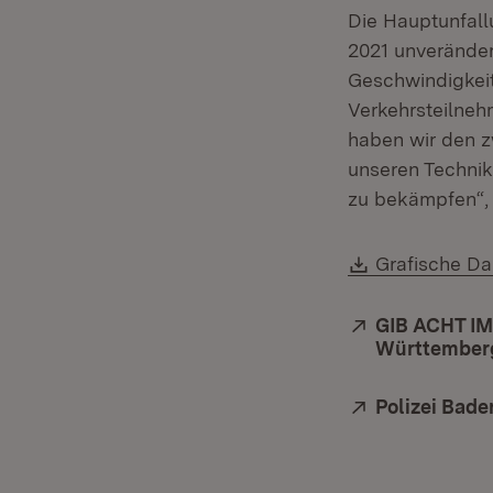
Die Hauptunfall
2021 unveränder
Geschwindigkeit
Verkehrsteilneh
haben wir den zw
unseren Technik
zu bekämpfen“, 
Download:
Grafische Da
Extern:
GIB ACHT IM
Württember
Extern:
Polizei Bad