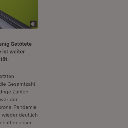
enig Getötete
 ist weiter
tät.
etzten
 die Gesamtzahl
edrige Zahlen
 war der
Corona-Pandemie
 wieder deutlich
behalten unser