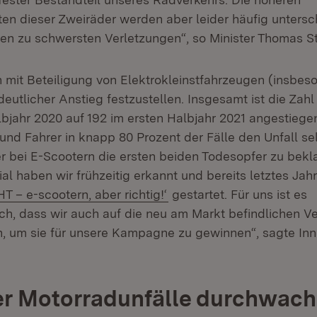
en dieser Zweiräder werden aber leider häufig untersch
ten zu schwersten Verletzungen“, so Minister Thomas St
n mit Beteiligung von Elektrokleinstfahrzeugen (insbes
 deutlicher Anstieg festzustellen. Insgesamt ist die Zahl
lbjahr 2020 auf 192 im ersten Halbjahr 2021 angestieg
und Fahrer in knapp 80 Prozent der Fälle den Unfall se
er bei E-Scootern die ersten beiden Todesopfer zu bekl
al haben wir frühzeitig erkannt und bereits letztes Ja
(Öffnet in neuem Fenster)
 – e-scootern, aber richtig!‘
gestartet. Für uns ist es
ch, dass wir auch auf die neu am Markt befindlichen Ve
 um sie für unsere Kampagne zu gewinnen“, sagte Inn
er Motorradunfälle durchwac