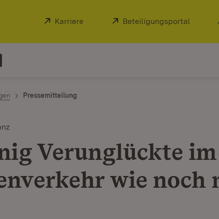
Extern:
Karriere
(Öffnet in neuem Fenster)
Extern:
Beteiligungsportal
(Öffnet
ngen
Pressemitteilung
anz
nig Verunglückte im
enverkehr wie noch 