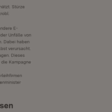
ätzt. Stürze
robl.
ondere E-
 der Unfälle von
en. Dabei haben
lbst verursacht.
agen. Dieses
hr die Kampagne
rleihfirmen
enminister
hsen