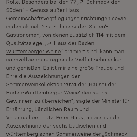
Extern:
Rolle. Besonders bei den 77 ‚
Schmeck den
(Öffnet in neuem Fenster)
Süden
‘ – Genuss außer Haus
Gemeinschaftsverpflegungseinrichtungen sowie
in den aktuell 277 ‚Schmeck den Süden‘-
Gastronomen, von denen zusätzlich 114 mit dem
Extern:
Qualitätssiegel ‚
Haus der Baden-
(Öffnet in neuem Fenster)
Württemberger Weine
‘ prämiert sind, kann man
nachvollziehbare regionale Vielfalt schmecken
und genießen. Es ist mir eine große Freude und
Ehre die Auszeichnungen der
Sommerweinkollektion 2024 der ‚Häuser der
Baden-Württemberger Weine‘ den sechs
Gewinnern zu überreichen“, sagte der Minister für
Ernährung, Ländlichen Raum und
Verbraucherschutz, Peter Hauk, anlässlich der
Auszeichnung der sechs badischen und
württembergischen Sommerweine der „Schmeck