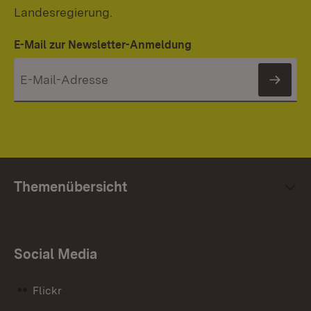
Landesregierung.
E-Mail zur Newsletter-Anmeldung
News
Themenübersicht
Social Media
Flickr