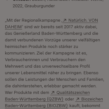
2022, Grauburgunder
Extern:
„Mit der Regionalkampagne ,
Natürlich. VON
DAHEIM
‘ sind wir bereits seit 2017 aktiv dabei,
das Genießerland Baden-Württemberg und die
damit verbundenen Vorzüge unserer vielfältigen
heimischen Produkte noch stärker zu
kommunizieren. Ziel der Kampagne ist es,
Verbraucherinnen und Verbrauchern den
Mehrwert und das unverwechselbare Profil
unserer Lebensmittel näher zu bringen. Ebenso
sollen die Leistungen der Menschen und Familien,
die dahinterstehen, erlebbar gemacht werden.
Extern:
Wer Produkte mit dem
Qualitätszeichen
(Öffnet in neuem Fenst
Extern:
Baden-Württemberg (QZBW)
oder
Biozeichen
(Öffnet in neuem Fen
Baden-Württemberg (BIOZBW)
kauft, bekommt