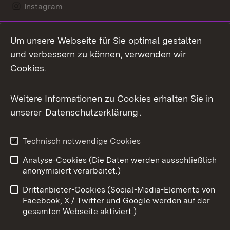
Instagram
LinkedIn
Um unsere Webseite für Sie optimal gestalten
Mastodon
und verbessern zu können, verwenden wir
Cookies.
Messenger
Social Wall
Weitere Informationen zu Cookies erhalten Sie in
unserer
Datenschutzerklärung
.
X / Twitter
Youtube
Technisch notwendige Cookies
Analyse-Cookies (Die Daten werden ausschließlich
Zum 
anonymisiert verarbeitet.)
Impressum
Kontakt
Drittanbieter-Cookies (Social-Media-Elemente von
Benutzungshinweise
Barrierefreiheit
Facebook, X / Twitter und Google werden auf der
gesamten Webseite aktiviert.)
Datenschutz
Cookies