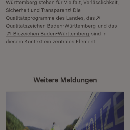
Württemberg stehen für Vielfalt, Verlässlichkeit,
Sicherheit und Transparenz! Die
Extern:
Qualitätsprogramme des Landes, das
(Öffnet in neu
Qualitätszeichen Baden-Württemberg
und das
Extern:
(Öffnet in neuem
Biozeichen Baden-Württemberg
sind in
diesem Kontext ein zentrales Element.
Weitere Meldungen