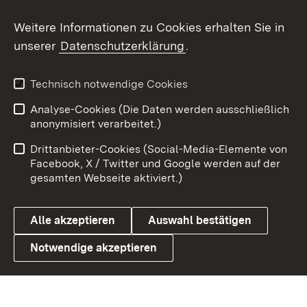
Social Wall
Weitere Informationen zu Cookies erhalten Sie in
unserer
Datenschutzerklärung
.
X / Twitter
Youtube
Technisch notwendige Cookies
Analyse-Cookies (Die Daten werden ausschließlich
Zum 
anonymisiert verarbeitet.)
Impressum
Kontakt
Drittanbieter-Cookies (Social-Media-Elemente von
Benutzungshinweise
Barrierefreiheit
Facebook, X / Twitter und Google werden auf der
gesamten Webseite aktiviert.)
Datenschutz
Cookies
Alle akzeptieren
Auswahl bestätigen
Notwendige akzeptieren
Link zum Landesportal