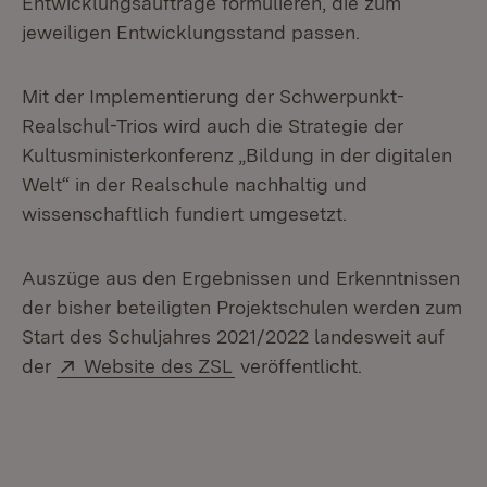
Entwicklungsaufträge formulieren, die zum
jeweiligen Entwicklungsstand passen.
Mit der Implementierung der Schwerpunkt-
Realschul-Trios wird auch die Strategie der
Kultusministerkonferenz „Bildung in der digitalen
Welt“ in der Realschule nachhaltig und
wissenschaftlich fundiert umgesetzt.
Auszüge aus den Ergebnissen und Erkenntnissen
der bisher beteiligten Projektschulen werden zum
Start des Schuljahres 2021/2022 landesweit auf
Extern:
(Öffnet in neuem Fenster)
der
Website des ZSL
veröffentlicht.