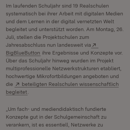
Im laufenden Schuljahr sind 19 Realschulen
systematisch bei ihrer Arbeit mit digitalen Medien
und dem Lernen in der digital vernetzten Welt
begleitet und unterstützt worden. Am Montag, 26.
Juli, stellen die Projektschulen zum
Extern:
Jahresabschluss nun landesweit via
(Öffnet in neuem Fenster)
BigBlueButton
ihre Ergebnisse und Konzepte vor.
Über das Schuljahr hinweg wurden im Projekt
multiprofessionelle Netzwerkstrukturen etabliert,
hochwertige Mikrofortbildungen angeboten und
Extern:
die
beteiligten Realschulen wissenschaftlich
(Öffnet in neuem Fenster)
begleitet
.
„Um fach- und mediendidaktisch fundierte
Konzepte gut in der Schulgemeinschaft zu
verankern, ist es essentiell, Netzwerke zu