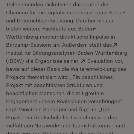
Teilnehmenden diskutieren dabei über die
Chancen für die digitalisierungsbezogene Schul-
und Unterrichtsentwicklung. Darüber hinaus
bieten weitere Fachleute aus Baden-
Württemberg medien-didaktische Impulse in
Extern
Barcamp-Sessions an. Außerdem stellt das
Institut für Bildungsanalysen Baden-Württemberg
(Öffnet in neuem Fenster)
Extern:
(Öffnet 
(IBBW)
die Ergebnisse seiner
Evaluation
vor,
bevor auf dieser Basis die Weiterentwicklung des
Projekts thematisiert wird. „Ein beachtliches
Projekt mit beachtlichen Strukturen und
beachtlichen Menschen, die mit großem
Engagement unsere Realschulen voranbringen“,
sagt Ministerin Schopper und fügt an: „Das
Projekt der Realschule lebt vor allem von den
vielfältigen Netzwerk- und Teamstrukturen – und
damit von den Menschen, die dieses Projekt