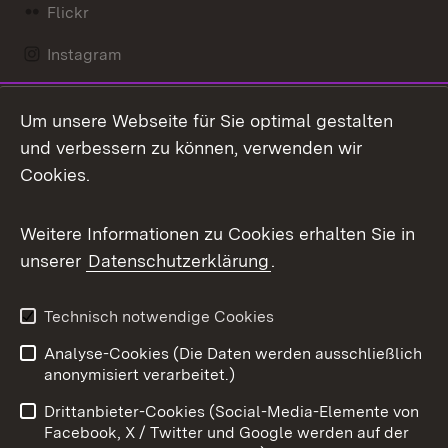
Flickr
Instagram
LinkedIn
Um unsere Webseite für Sie optimal gestalten
Mastodon
und verbessern zu können, verwenden wir
Cookies.
Messenger
Social Wall
Weitere Informationen zu Cookies erhalten Sie in
unserer
Datenschutzerklärung
.
X / Twitter
Youtube
Technisch notwendige Cookies
Analyse-Cookies (Die Daten werden ausschließlich
Zum 
anonymisiert verarbeitet.)
Impressum
Kontakt
Drittanbieter-Cookies (Social-Media-Elemente von
Benutzungshinweise
Barrierefreiheit
Facebook, X / Twitter und Google werden auf der