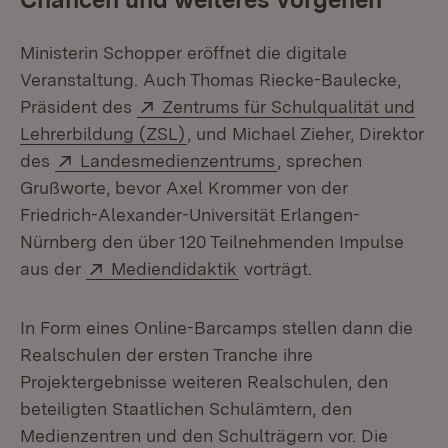
Ministerin Schopper eröffnet die digitale
Veranstaltung. Auch Thomas Riecke-Baulecke,
Extern:
Präsident des
Zentrums für Schulqualität und
(Öffnet in neuem Fenster)
Lehrerbildung (ZSL)
, und Michael Zieher, Direktor
Extern:
(Öffnet in neuem Fen
des
Landesmedienzentrums
, sprechen
Grußworte, bevor Axel Krommer von der
Friedrich-Alexander-Universität Erlangen-
Nürnberg den über 120 Teilnehmenden Impulse
Extern:
(Öffnet in neuem Fenster)
aus der
Mediendidaktik
vorträgt.
In Form eines Online-Barcamps stellen dann die
Realschulen der ersten Tranche ihre
Projektergebnisse weiteren Realschulen, den
beteiligten Staatlichen Schulämtern, den
Medienzentren und den Schulträgern vor. Die