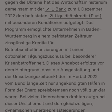
gegen die Ukraine
hat das Wirtschaftsministerium
Extern:
(Öffnet in neuem Fens
gemeinsam mit der
L-Bank
zum 1. Dezember
Extern:
(Öffn
2022 den befristeten
Liquiditätskredit (Plus)
mit besonderen Konditionen aufgelegt. Das
Programm ermöglichte Unternehmen in Baden-
Württemberg in einem befristeten Zeitraum
zinsgünstige Kredite für
Betriebsmittelfinanzierungen mit einem
optionalen Tilgungszuschuss bei besonderer
Krisenbetroffenheit. Dieses Angebot erfolgte vor
dem Hintergrund, dass die Ausgestaltung und
der Umsetzungszeitpunkt der im Herbst 2022
vom Bund lange Zeit nur angekündigten Hilfen in
Form der Energiepreisbremsen noch völlig unklar
waren. Bei vielen Unternehmen drohten aufgrund
dieser Unsicherheit und den gleichzeitigen,
dynamischen Energiepreissteigerungen