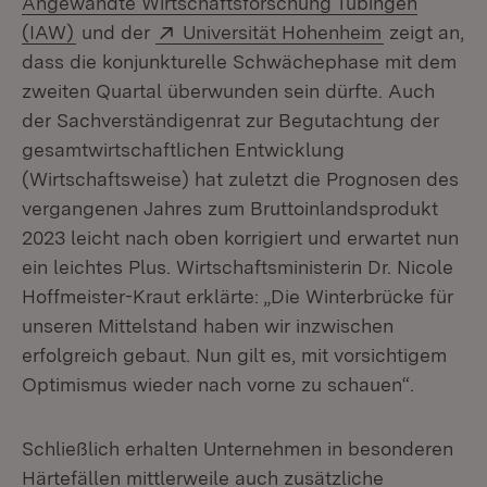
Angewandte Wirtschaftsforschung Tübingen
(Öffnet in neuem Fenster)
Extern:
(Öffnet in 
(IAW)
und der
Universität Hohenheim
zeigt an,
dass die konjunkturelle Schwächephase mit dem
zweiten Quartal überwunden sein dürfte. Auch
der Sachverständigenrat zur Begutachtung der
gesamtwirtschaftlichen Entwicklung
(Wirtschaftsweise) hat zuletzt die Prognosen des
vergangenen Jahres zum Bruttoinlandsprodukt
2023 leicht nach oben korrigiert und erwartet nun
ein leichtes Plus. Wirtschaftsministerin Dr. Nicole
Hoffmeister-Kraut erklärte: „Die Winterbrücke für
unseren Mittelstand haben wir inzwischen
erfolgreich gebaut. Nun gilt es, mit vorsichtigem
Optimismus wieder nach vorne zu schauen“.
Schließlich erhalten Unternehmen in besonderen
Härtefällen mittlerweile auch zusätzliche