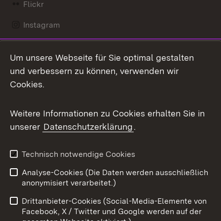
Flickr
Instagram
LinkedIn
Um unsere Webseite für Sie optimal gestalten
Mastodon
und verbessern zu können, verwenden wir
Cookies.
Messenger
Social Wall
Weitere Informationen zu Cookies erhalten Sie in
unserer
Datenschutzerklärung
.
X / Twitter
Youtube
Technisch notwendige Cookies
Analyse-Cookies (Die Daten werden ausschließlich
Zum 
anonymisiert verarbeitet.)
Impressum
Kontakt
Drittanbieter-Cookies (Social-Media-Elemente von
Benutzungshinweise
Barrierefreiheit
Facebook, X / Twitter und Google werden auf der