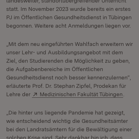
landesweiter, standortübergreifender Unterricht
statt. Im November 2023 wurde bereits ein erstes
PJ im Öffentlichen Gesundheitsdienst in Tübingen
begonnen. Weitere acht Anmeldungen liegen vor.
„Mit dem neu eingeführten Wahlfach erweitern wir
unser Lehr- und Ausbildungsangebot mit dem
Ziel, den Studierenden die Möglichkeit zu geben,
die Aufgabenbereiche im Öffentlichen
Gesundheitsdienst noch besser kennenzulernen“,
erläuterte Prof. Dr. Stephan Zipfel, Prodekan für
Extern:
(Öffne
Lehre der
Medizinischen Fakultät Tübingen
.
„Die hinter uns liegende Pandemie hat gezeigt,
wie entscheidend wichtig die Gesundheitsämter
bei den Landratsämtern für die Bewältigung einer
solchen Krise sind. Sehr dankbar bin ich, dass