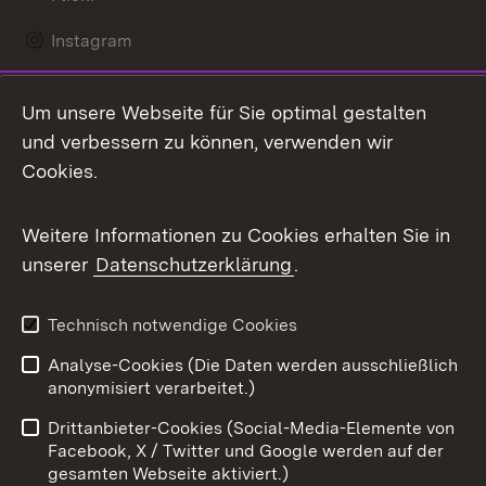
Instagram
LinkedIn
Um unsere Webseite für Sie optimal gestalten
Mastodon
und verbessern zu können, verwenden wir
Cookies.
Messenger
Social Wall
Weitere Informationen zu Cookies erhalten Sie in
unserer
Datenschutzerklärung
.
X / Twitter
Youtube
Technisch notwendige Cookies
Analyse-Cookies (Die Daten werden ausschließlich
Zum 
anonymisiert verarbeitet.)
Impressum
Kontakt
Drittanbieter-Cookies (Social-Media-Elemente von
Benutzungshinweise
Barrierefreiheit
Facebook, X / Twitter und Google werden auf der
gesamten Webseite aktiviert.)
Datenschutz
Cookies