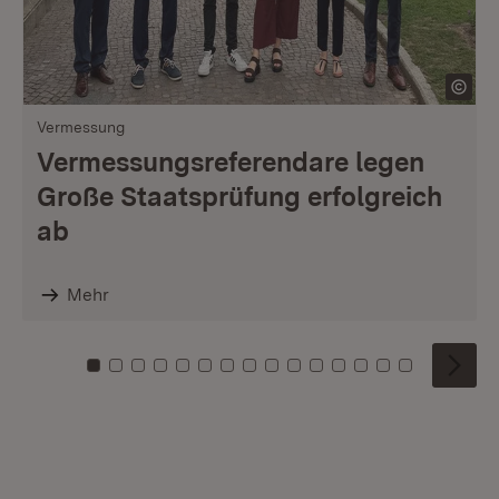
Vermessung
Vermessungsreferendare legen
Große Staatsprüfung erfolgreich
ab
Mehr
Zu Kachel: 0
Zu Kachel: 1
Zu Kachel: 2
Zu Kachel: 3
Zu Kachel: 4
Zu Kachel: 5
Zu Kachel: 6
Zu Kachel: 7
Zu Kachel: 8
Zu Kachel: 9
Zu Kachel: 10
Zu Kachel: 11
Zu Kachel: 12
Zu Kachel: 1
Zu Kachel