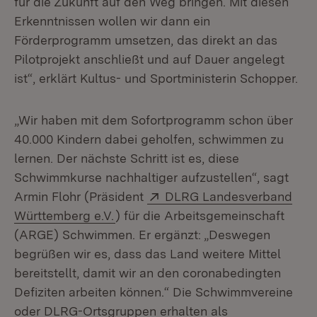
für die Zukunft auf den Weg bringen. Mit diesen
Erkenntnissen wollen wir dann ein
Förderprogramm umsetzen, das direkt an das
Pilotprojekt anschließt und auf Dauer angelegt
ist“, erklärt Kultus- und Sportministerin Schopper.
„Wir haben mit dem Sofortprogramm schon über
40.000 Kindern dabei geholfen, schwimmen zu
lernen. Der nächste Schritt ist es, diese
Schwimmkurse nachhaltiger aufzustellen“, sagt
Extern:
Armin Flohr (Präsident
DLRG Landesverband
(Öffnet in neuem Fenster)
Württemberg e.V.
) für die Arbeitsgemeinschaft
(ARGE) Schwimmen. Er ergänzt: „Deswegen
begrüßen wir es, dass das Land weitere Mittel
bereitstellt, damit wir an den coronabedingten
Defiziten arbeiten können.“ Die Schwimmvereine
oder DLRG-Ortsgruppen erhalten als