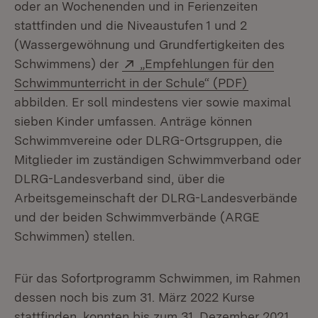
oder an Wochenenden und in Ferienzeiten
stattfinden und die Niveaustufen 1 und 2
(Wassergewöhnung und Grundfertigkeiten des
Extern:
Schwimmens) der
„Empfehlungen für den
(Öffnet in 
Schwimmunterricht in der Schule“ (PDF)
abbilden. Er soll mindestens vier sowie maximal
sieben Kinder umfassen. Anträge können
Schwimmvereine oder DLRG-Ortsgruppen, die
Mitglieder im zuständigen Schwimmverband oder
DLRG-Landesverband sind, über die
Arbeitsgemeinschaft der DLRG-Landesverbände
und der beiden Schwimmverbände (ARGE
Schwimmen) stellen.
Für das Sofortprogramm Schwimmen, im Rahmen
dessen noch bis zum 31. März 2022 Kurse
stattfinden, konnten bis zum 31. Dezember 2021